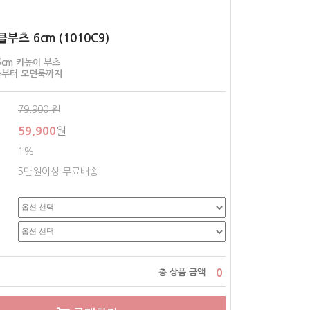
부츠 6cm (1010C9)
6cm 키높이 부츠
룩부터 모던룩까지
79,900
원
59,900
원
1%
5만원이상 무료배송
0
총 상품 금액