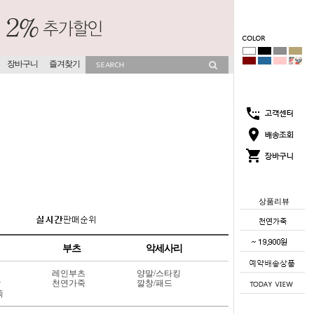
장바구니
즐겨찾기
상품리뷰
부츠
악세사리
레인부츠
양말/스타킹
상
천연가죽
깔창/패드
죽