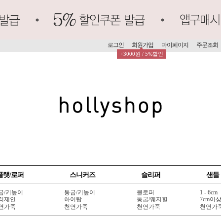
로그인
회원가입
마이페이지
주문조회
+3000원 / 5%할인
플랫/로퍼
스니커즈
슬리퍼
샌들
굽/키높이
통굽/키높이
블로퍼
1 - 6cm
리제인
하이탑
통굽/웨지힐
7cm이
연가죽
천연가죽
천연가죽
천연가