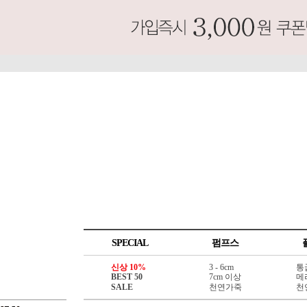
SPECIAL
펌프스
신상 10%
3 - 6cm
통
BEST 50
7cm 이상
메
SALE
천연가죽
천