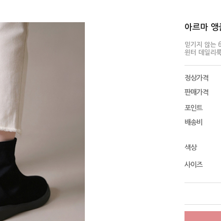
아르마 앵클
믿기지 않는 
윈터 데일리
정상가격
판매가격
포인트
배송비
색상
사이즈