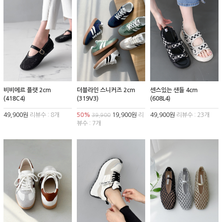
비비에르 플랫 2cm
더블라인 스니커즈 2cm
센스있는 샌들 4cm
(418C4)
(319V3)
(608L4)
49,900원
리뷰수 : 8개
50%
19,900원
리
49,900원
리뷰수 : 23개
39,900
뷰수 : 7개