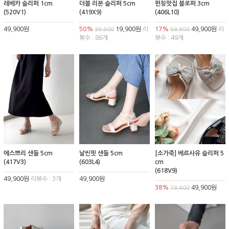
레베카 슬리퍼 1cm
더블 리본 슬리퍼 5cm
펀칭맛집 블로퍼 3cm
(520V1)
(419X9)
(406L10)
49,900원
50%
19,900원
리
17%
49,900원
리
39,900
59,900
뷰수 : 86개
뷰수 : 49개
에스쁘리 샌들 5cm
날씬핏 샌들 5cm
[소가죽] 베르사유 슬리퍼 5
(417V3)
(603L4)
cm
(618V9)
49,900원
리뷰수 : 3개
49,900원
38%
49,900원
79,900