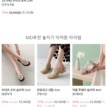
[소가죽] 주시크 로퍼 2cm
(731V10)
10%
39,900원
35,910원
MD추천 놓치기 아까운 아이템
비네츠 조리 슬리퍼 3cm
반응최고 샌들 3cm
마블 투웨이 슬리퍼 4cm
(625V7)
(76J12)
(618V3)
33%
39,900원
17%
49,900원
리
25%
29,900원
리
59,900
59,900
39,900
뷰수 : 1,265개
뷰수 : 30개