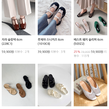
지라 슬링백 6cm
루체아 스니커즈 6cm
베스트 웨지 슬리퍼 6cm
(228C1)
(1010C6)
(503Z2)
59,900원
리뷰수 : 2개
39,900원
리뷰수 : 3개
25%
59,900원
리
79,900
뷰수 : 113개