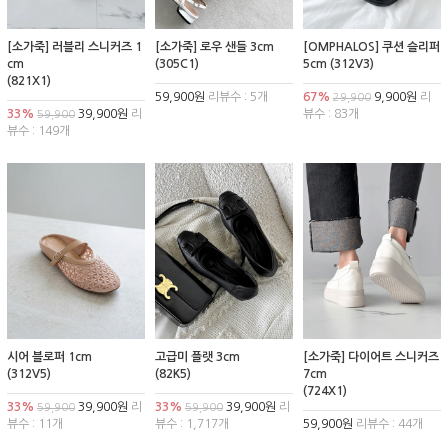
[소가죽] 러블리 스니커즈 1
[소가죽] 로우 샌들 3cm
[OMPHALOS] 쿠션 슬리퍼
cm
(305C1)
5cm (312V3)
(821X1)
59,900원
리뷰수 : 5개
67%
9,900원
리
29,900
33%
39,900원
리
뷰수 : 83개
59,900
뷰수 : 149개
시어 블로퍼 1cm
고급미 플랫 3cm
[소가죽] 다이어트 스니커즈
(312V5)
(82K5)
7cm
(724X1)
33%
39,900원
리
33%
39,900원
리
59,900
59,900
뷰수 : 11개
뷰수 : 1,717개
59,900원
리뷰수 : 44개