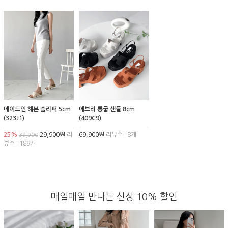
메이드인 헤븐 슬리퍼 5cm
에브리 통굽 샌들 8cm
(323J1)
(409C9)
25%
29,900원
리
69,900원
리뷰수 : 8개
39,900
뷰수 : 189개
매일매일 만나는 신상 10% 할인