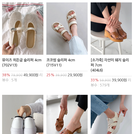
뮤이즈 히든굽 슬리퍼 4cm
코코썸 슬리퍼 4cm
[소가죽] 각선미 웨지 슬리
(702V13)
(715V11)
퍼 7cm
(404L6)
38%
49,900원
리
25%
29,900원
79,900
39,900
뷰수 : 5개
33%
39,900원
리
59,900
뷰수 : 579개