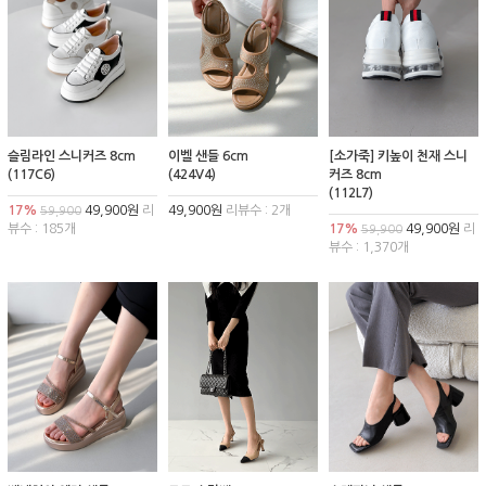
슬림라인 스니커즈 8cm
이벨 샌들 6cm
[소가죽] 키높이 천재 스니
(117C6)
(424V4)
커즈 8cm
(112L7)
17%
49,900원
리
49,900원
리뷰수 : 2개
59,900
뷰수 : 185개
17%
49,900원
리
59,900
뷰수 : 1,370개