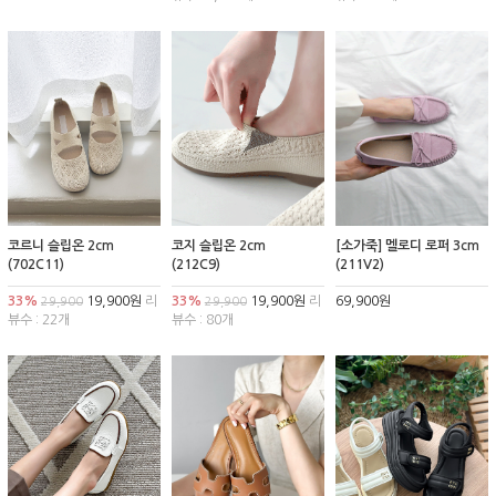
코르니 슬립온 2cm
코지 슬립온 2cm
[소가죽] 멜로디 로퍼 3cm
(702C11)
(212C9)
(211V2)
33%
19,900원
리
33%
19,900원
리
69,900원
29,900
29,900
뷰수 : 22개
뷰수 : 80개