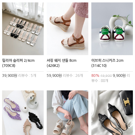
릴리아 슬리퍼 2/4cm
셔링 웨지 샌들 8cm
이브히 스니커즈 2cm
(709C8)
(426K2)
(314C10)
39,900원
리뷰수 : 5개
59,900원
리뷰수 : 26개
80%
9,900원
리
49,900
뷰수 : 88개