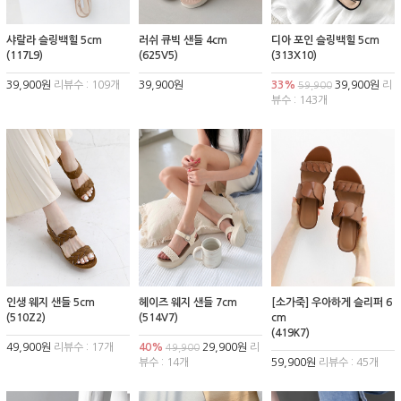
샤랄라 슬링백힐 5cm
러쉬 큐빅 샌들 4cm
디아 포인 슬링백힐 5cm
(117L9)
(625V5)
(313X10)
39,900원
리뷰수 : 109개
39,900원
33%
39,900원
리
59,900
뷰수 : 143개
인생 웨지 샌들 5cm
헤이즈 웨지 샌들 7cm
[소가죽] 우아하게 슬리퍼 6
(510Z2)
(514V7)
cm
(419K7)
49,900원
리뷰수 : 17개
40%
29,900원
리
49,900
뷰수 : 14개
59,900원
리뷰수 : 45개