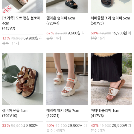
[소가죽] 도트 펀칭 블로퍼
엘리온 슬리퍼 6cm
서머글램 조리 슬리퍼 5cm
4cm
(723V4)
(507V3)
(415V7)
67%
9,900원
리
60%
19,900원
리
29,900
49,900
13%
69,900원
리
뷰수 : 4개
뷰수 : 9개
79,900
뷰수 : 11개
셀비아 샌들 4cm
매력적 웨지 샌들 7cm
마티네 슬리퍼 1cm
(702V10)
(522Z1)
(417V8)
33%
39,900원
40%
29,900원
리
40%
29,900원
리
59,900
49,900
49,900
뷰수 : 439개
뷰수 : 3개