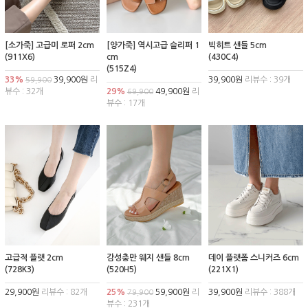
[소가죽] 고급미 로퍼 2cm
[양가죽] 역시고급 슬리퍼 1
빅히트 샌들 5cm
(911X6)
cm
(430C4)
(515Z4)
33%
39,900원
리
39,900원
리뷰수 : 39개
59,900
뷰수 : 32개
29%
49,900원
리
69,900
뷰수 : 17개
고급적 플랫 2cm
감성충만 웨지 샌들 8cm
데이 플랫폼 스니커즈 6cm
(728K3)
(520H5)
(221X1)
29,900원
리뷰수 : 82개
25%
59,900원
리
39,900원
리뷰수 : 388개
79,900
뷰수 : 231개