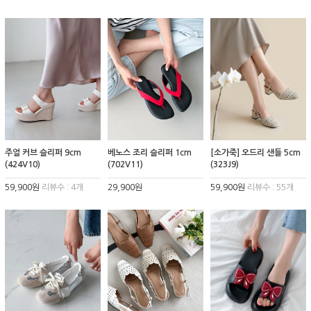
주얼 커브 슬리퍼 9cm
베노스 조리 슬리퍼 1cm
[소가죽] 오드리 샌들 5cm
(424V10)
(702V11)
(323J9)
59,900원
리뷰수 : 4개
29,900원
59,900원
리뷰수 : 55개