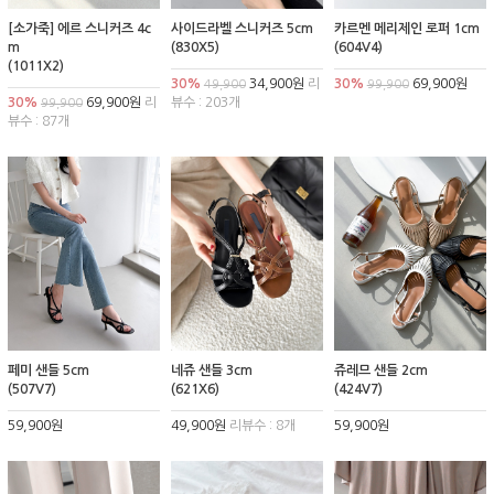
[소가죽] 에르 스니커즈 4c
사이드라벨 스니커즈 5cm
카르멘 메리제인 로퍼 1cm
m
(830X5)
(604V4)
(1011X2)
30%
34,900원
리
30%
69,900원
49,900
99,900
30%
69,900원
리
뷰수 : 203개
99,900
뷰수 : 87개
페미 샌들 5cm
네쥬 샌들 3cm
쥬레므 샌들 2cm
(507V7)
(621X6)
(424V7)
59,900원
49,900원
리뷰수 : 8개
59,900원