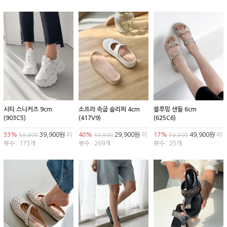
시티 스니커즈 9cm
소프라 속굽 슬리퍼 4cm
블루밍 샌들 6cm
(903C5)
(417V9)
(625C6)
33%
39,900원
리
40%
29,900원
리
17%
49,900원
리
59,900
49,900
59,900
뷰수 : 173개
뷰수 : 269개
뷰수 : 25개