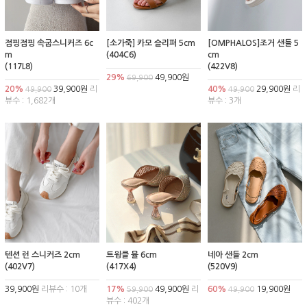
점핑점핑 속굽스니커즈 6c
[소가죽] 카모 슬리퍼 5cm
[OMPHALOS]조거 샌들 5
m
(404C6)
cm
(117L8)
(422V8)
29%
49,900원
69,900
20%
39,900원
리
40%
29,900원
리
49,900
49,900
뷰수 : 1,682개
뷰수 : 3개
텐션 런 스니커즈 2cm
트윙클 뮬 6cm
네아 샌들 2cm
(402V7)
(417X4)
(520V9)
39,900원
리뷰수 : 10개
17%
49,900원
리
60%
19,900원
59,900
49,900
뷰수 : 402개