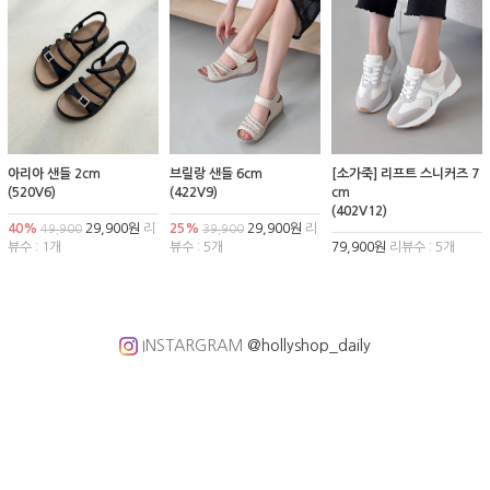
아리아 샌들 2cm
브릴랑 샌들 6cm
[소가죽] 리프트 스니커즈 7
(520V6)
(422V9)
cm
(402V12)
40%
29,900원
리
25%
29,900원
리
49,900
39,900
뷰수 : 1개
뷰수 : 5개
79,900원
리뷰수 : 5개
INSTARGRAM
@hollyshop_daily