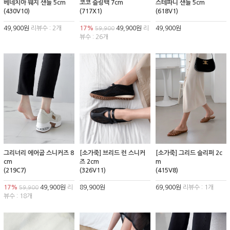
베네치아 웨지 샌들 5cm
코코 슬링백 7cm
스테파니 샌들 5cm
(430V10)
(717X1)
(618V1)
49,900원
리뷰수 : 2개
17%
49,900원
리
49,900원
59,900
뷰수 : 26개
그리너리 에어굽 스니커즈 8
[소가죽] 브리드 런 스니커
[소가죽] 그리드 슬리퍼 2c
cm
즈 2cm
m
(219C7)
(326V11)
(415V8)
17%
49,900원
리
89,900원
69,900원
리뷰수 : 1개
59,900
뷰수 : 18개