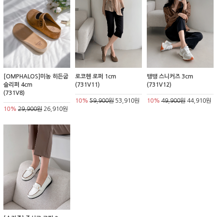
[OMPHALOS]미농 히든굽
로코헨 로퍼 1cm
뱅뱅 스니커즈 3cm
슬리퍼 4cm
(731V11)
(731V12)
(731V8)
10%
59,900원
53,910원
10%
49,900원
44,910원
10%
29,900원
26,910원