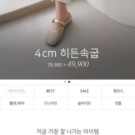
NEW10%
BEST
SALE
펌프스
플랫/로퍼
스니커즈
슬라이드
샌들
지금 가장 잘 나가는 아이템