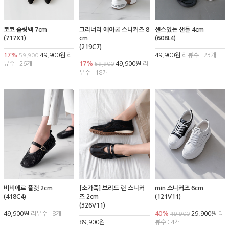
코코 슬링백 7cm
그리너리 에어굽 스니커즈 8
센스있는 샌들 4cm
(717X1)
cm
(608L4)
(219C7)
17%
49,900원
리
49,900원
리뷰수 : 23개
59,900
뷰수 : 26개
17%
49,900원
리
59,900
뷰수 : 18개
비비에르 플랫 2cm
[소가죽] 브리드 런 스니커
min 스니커즈 6cm
(418C4)
즈 2cm
(121V11)
(326V11)
49,900원
리뷰수 : 8개
40%
29,900원
리
49,900
89,900원
뷰수 : 4개