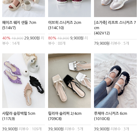
헤이즈 웨지 샌들 7cm
이브히 스니커즈 2cm
[소가죽] 리프트 스니커즈 7
(514V7)
(314C10)
cm
(402V12)
40%
29,900원
리
80%
9,900원
리
49,900
49,900
뷰수 : 14개
뷰수 : 88개
79,900원
리뷰수 : 5개
샤랄라 슬링백힐 5cm
릴리아 슬리퍼 2/4cm
루체아 스니커즈 6cm
(117L9)
(709C8)
(1010C6)
39,900원
리뷰수 : 109개
39,900원
리뷰수 : 5개
39,900원
리뷰수 : 3개