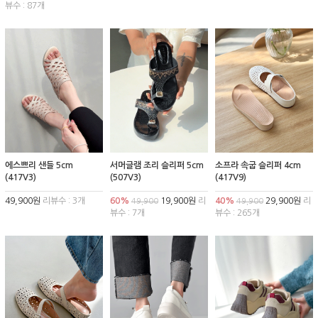
뷰수 : 87개
에스쁘리 샌들 5cm
서머글램 조리 슬리퍼 5cm
소프라 속굽 슬리퍼 4cm
(417V3)
(507V3)
(417V9)
49,900원
리뷰수 : 3개
60%
19,900원
리
40%
29,900원
리
49,900
49,900
뷰수 : 7개
뷰수 : 265개