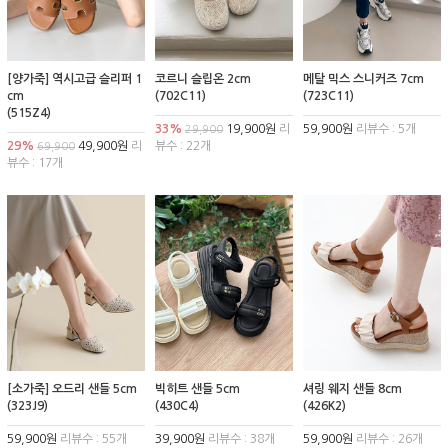
[양가죽] 역시고급 슬리퍼 1
코르니 슬립온 2cm
메탈 믹스 스니커즈 7cm
cm
(702C11)
(723C11)
(515Z4)
33%
19,900원
리
59,900원
리뷰수 : 5개
29,900
29%
49,900원
리
뷰수 : 22개
69,900
뷰수 : 17개
[소가죽] 오드리 샌들 5cm
빅히트 샌들 5cm
셔링 웨지 샌들 8cm
(323J9)
(430C4)
(426K2)
59,900원
리뷰수 : 55개
39,900원
리뷰수 : 38개
59,900원
리뷰수 : 26개