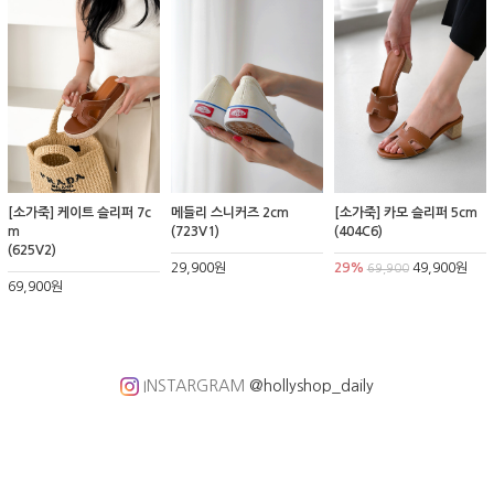
[소가죽] 케이트 슬리퍼 7c
메들리 스니커즈 2cm
[소가죽] 카모 슬리퍼 5cm
m
(723V1)
(404C6)
(625V2)
29,900원
29%
49,900원
69,900
69,900원
INSTARGRAM
@hollyshop_daily