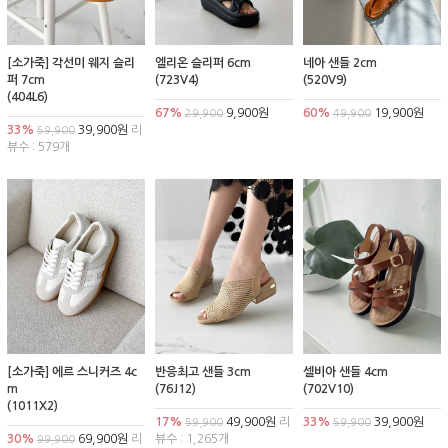
[소가죽] 각선미 웨지 슬리
엘리온 슬리퍼 6cm
네아 샌들 2cm
퍼 7cm
(723V4)
(520V9)
(404L6)
67%
9,900원
60%
19,900원
29,900
49,900
33%
39,900원
리
59,900
뷰수 : 579개
[소가죽] 에르 스니커즈 4c
반응최고 샌들 3cm
셀비아 샌들 4cm
m
(76J12)
(702V10)
(1011X2)
17%
49,900원
리
33%
39,900원
59,900
59,900
30%
69,900원
리
뷰수 : 1,265개
99,900