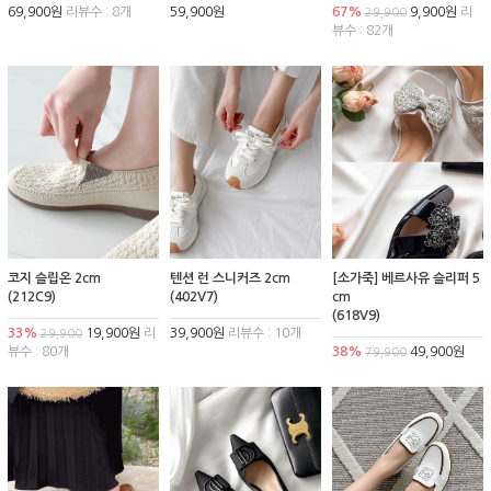
69,900원
리뷰수 : 8개
59,900원
67%
9,900원
리
29,900
뷰수 : 82개
코지 슬립온 2cm
텐션 런 스니커즈 2cm
[소가죽] 베르사유 슬리퍼 5
(212C9)
(402V7)
cm
(618V9)
33%
19,900원
리
39,900원
리뷰수 : 10개
29,900
뷰수 : 80개
38%
49,900원
79,900