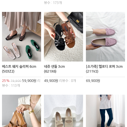
뷰수 : 173개
베스트 웨지 슬리퍼 6cm
네쥬 샌들 3cm
[소가죽] 멜로디 로퍼 3cm
(503Z2)
(621X6)
(211V2)
25%
59,900원
리
49,900원
리뷰수 : 8개
69,900원
79,900
뷰수 : 113개