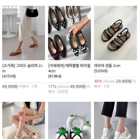
[소가죽] 그리드 슬리퍼 2c
[자체제작] 매력뿜뿜 하이힐
아리아 샌들 2cm
m
4cm
(520V6)
(415V8)
(819K4)
40%
29,900원
리
49,900
69,900원
리뷰수 : 1개
17%
49,900원
리
뷰수 : 1개
59,900
뷰수 : 338개