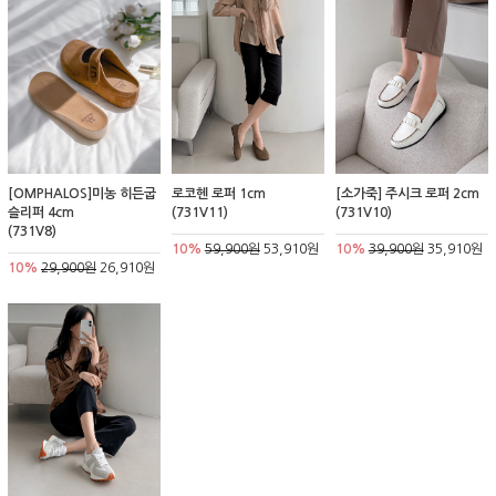
[OMPHALOS]미농 히든굽
로코헨 로퍼 1cm
[소가죽] 주시크 로퍼 2cm
슬리퍼 4cm
(731V11)
(731V10)
(731V8)
10%
59,900원
53,910원
10%
39,900원
35,910원
10%
29,900원
26,910원