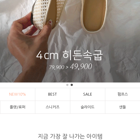
NEW10%
BEST
SALE
펌프스
플랫/로퍼
스니커즈
슬라이드
샌들
지금 가장 잘 나가는 아이템