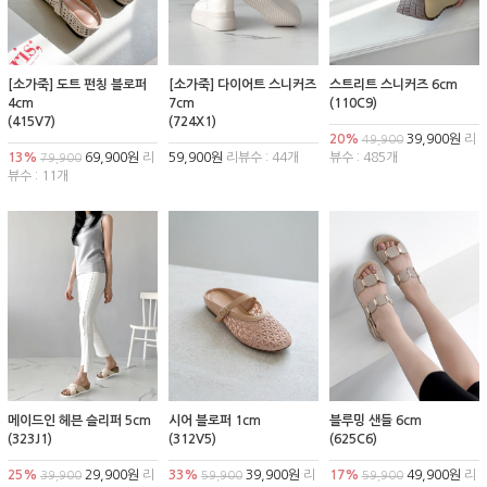
[소가죽] 도트 펀칭 블로퍼
[소가죽] 다이어트 스니커즈
스트리트 스니커즈 6cm
4cm
7cm
(110C9)
(415V7)
(724X1)
20%
39,900원
리
49,900
13%
69,900원
리
59,900원
리뷰수 : 44개
뷰수 : 485개
79,900
뷰수 : 11개
메이드인 헤븐 슬리퍼 5cm
시어 블로퍼 1cm
블루밍 샌들 6cm
(323J1)
(312V5)
(625C6)
25%
29,900원
리
33%
39,900원
리
17%
49,900원
리
39,900
59,900
59,900