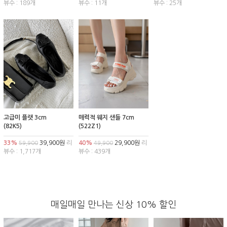
뷰수 : 189개
뷰수 : 11개
뷰수 : 25개
고급미 플랫 3cm
매력적 웨지 샌들 7cm
(82K5)
(522Z1)
33%
39,900원
리
40%
29,900원
리
59,900
49,900
뷰수 : 1,717개
뷰수 : 439개
매일매일 만나는 신상 10% 할인