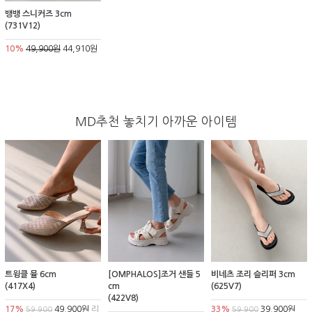
뱅뱅 스니커즈 3cm
(731V12)
10%
49,900원
44,910원
MD추천 놓치기 아까운 아이템
트윙클 뮬 6cm
[OMPHALOS]조거 샌들 5
비네츠 조리 슬리퍼 3cm
(417X4)
cm
(625V7)
(422V8)
17%
49,900원
리
33%
39,900원
59,900
59,900