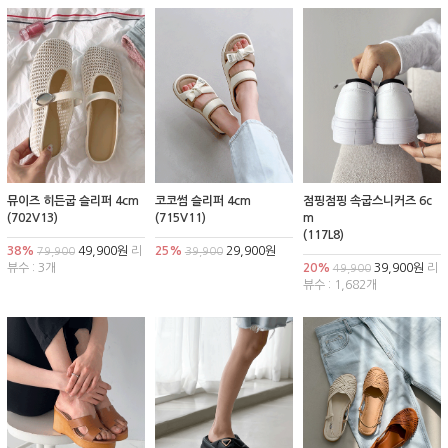
뮤이즈 히든굽 슬리퍼 4cm
코코썸 슬리퍼 4cm
점핑점핑 속굽스니커즈 6c
(702V13)
(715V11)
m
(117L8)
38%
49,900원
리
25%
29,900원
79,900
39,900
뷰수 : 3개
20%
39,900원
리
49,900
뷰수 : 1,682개