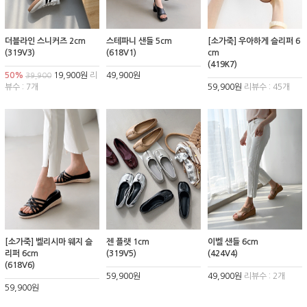
더블라인 스니커즈 2cm
스테파니 샌들 5cm
[소가죽] 우아하게 슬리퍼 6
(319V3)
(618V1)
cm
(419K7)
50%
19,900원
리
49,900원
39,900
뷰수 : 7개
59,900원
리뷰수 : 45개
[소가죽] 벨리시마 웨지 슬
젠 플랫 1cm
이벨 샌들 6cm
리퍼 6cm
(319V5)
(424V4)
(618V6)
59,900원
49,900원
리뷰수 : 2개
59,900원