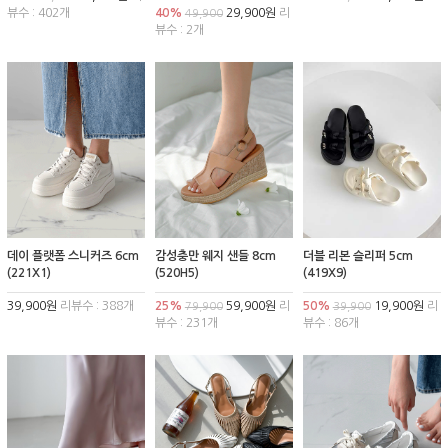
뷰수 : 402개
40%
29,900원
리
49,900
뷰수 : 2개
데이 플랫폼 스니커즈 6cm
감성충만 웨지 샌들 8cm
더블 리본 슬리퍼 5cm
(221X1)
(520H5)
(419X9)
39,900원
리뷰수 : 388개
25%
59,900원
리
50%
19,900원
리
79,900
39,900
뷰수 : 231개
뷰수 : 86개