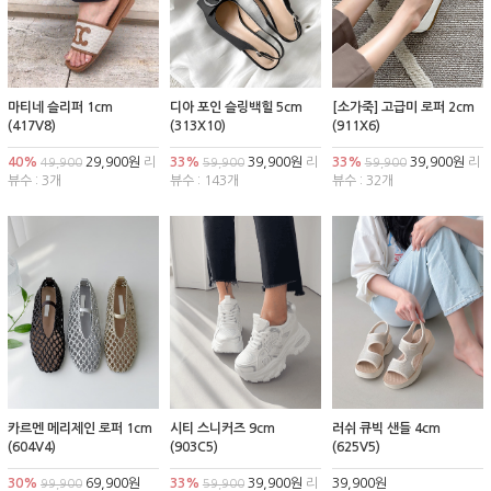
마티네 슬리퍼 1cm
디아 포인 슬링백힐 5cm
[소가죽] 고급미 로퍼 2cm
(417V8)
(313X10)
(911X6)
40%
29,900원
리
33%
39,900원
리
33%
39,900원
리
49,900
59,900
59,900
뷰수 : 3개
뷰수 : 143개
뷰수 : 32개
카르멘 메리제인 로퍼 1cm
시티 스니커즈 9cm
러쉬 큐빅 샌들 4cm
(604V4)
(903C5)
(625V5)
30%
69,900원
33%
39,900원
리
39,900원
99,900
59,900