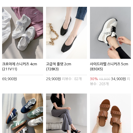
크로아제 스니커즈 4cm
고급적 플랫 2cm
사이드라벨 스니커즈 5cm
(211V11)
(728K3)
(830X5)
69,900원
29,900원
리뷰수 : 82개
30%
34,900원
리
49,900
뷰수 : 203개