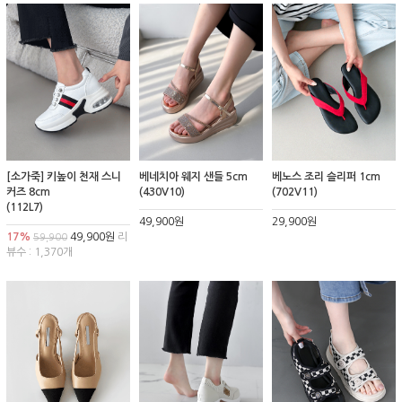
[소가죽] 키높이 천재 스니
베네치아 웨지 샌들 5cm
베노스 조리 슬리퍼 1cm
커즈 8cm
(430V10)
(702V11)
(112L7)
49,900원
29,900원
17%
49,900원
리
59,900
뷰수 : 1,370개