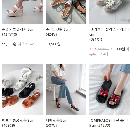
주얼 커브 슬리퍼 9cm
쥬레므 샌들 2cm
[소가죽] 러블리 스니커즈 1
(424V10)
(424V7)
cm
(821X1)
59,900원
리뷰수 : 4개
59,900원
33%
39,900원
리
59,900
뷰수 : 149개
에브리 통굽 샌들 8cm
페미 샌들 5cm
[OMPHALOS] 쿠션 슬리퍼
(409C9)
(507V7)
5cm (312V3)