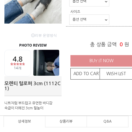
사이즈
총 상품 금액
0
원
BUY IT NOW
ADD TO CART
WISH LIST
모렌티 털로퍼 3cm (1112C
1)
니트처럼 부드럽고 유연한 바디감
속굽이 더해진 3cm 힐높이
상세정보
상품리뷰
Q&A