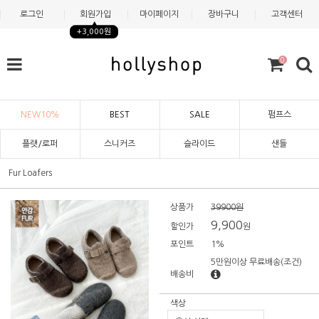
로그인
회원가입
마이페이지
장바구니
고객센터
+3,000원
0
NEW10%
BEST
SALE
펌프스
플랫/로퍼
스니커즈
슬라이드
샌들
Fur Loafers
상품가
39900원
9,900
할인가
원
포인트
1%
5만원이상 무료배송
(조건)
배송비
색상