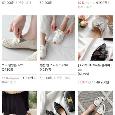
69,900원
리뷰수 : 8개
59,900원
67%
9,900원
리
29,900
뷰수 : 82개
코지 슬립온 2cm
텐션 런 스니커즈 2cm
[소가죽] 베르사유 슬리퍼 5
(212C9)
(402V7)
cm
(618V9)
33%
19,900원
리
39,900원
리뷰수 : 10개
29,900
뷰수 : 80개
38%
49,900원
79,900