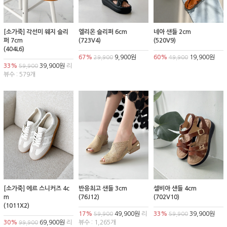
[소가죽] 각선미 웨지 슬리
엘리온 슬리퍼 6cm
네아 샌들 2cm
퍼 7cm
(723V4)
(520V9)
(404L6)
67%
9,900원
60%
19,900원
29,900
49,900
33%
39,900원
리
59,900
뷰수 : 579개
[소가죽] 에르 스니커즈 4c
반응최고 샌들 3cm
셀비아 샌들 4cm
m
(76J12)
(702V10)
(1011X2)
17%
49,900원
리
33%
39,900원
59,900
59,900
30%
69,900원
리
뷰수 : 1,265개
99,900