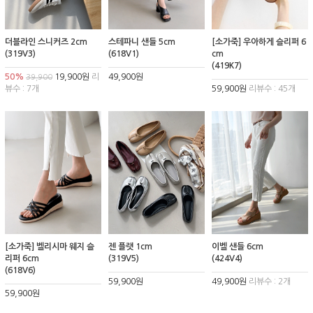
더블라인 스니커즈 2cm
스테파니 샌들 5cm
[소가죽] 우아하게 슬리퍼 6
(319V3)
(618V1)
cm
(419K7)
50%
19,900원
리
49,900원
39,900
뷰수 : 7개
59,900원
리뷰수 : 45개
[소가죽] 벨리시마 웨지 슬
젠 플랫 1cm
이벨 샌들 6cm
리퍼 6cm
(319V5)
(424V4)
(618V6)
59,900원
49,900원
리뷰수 : 2개
59,900원