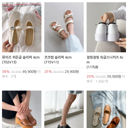
뮤이즈 히든굽 슬리퍼 4cm
코코썸 슬리퍼 4cm
점핑점핑 속굽스니커즈 6c
(702V13)
(715V11)
m
(117L8)
38%
49,900원
리
25%
29,900원
79,900
39,900
뷰수 : 3개
20%
39,900원
리
49,900
뷰수 : 1,682개