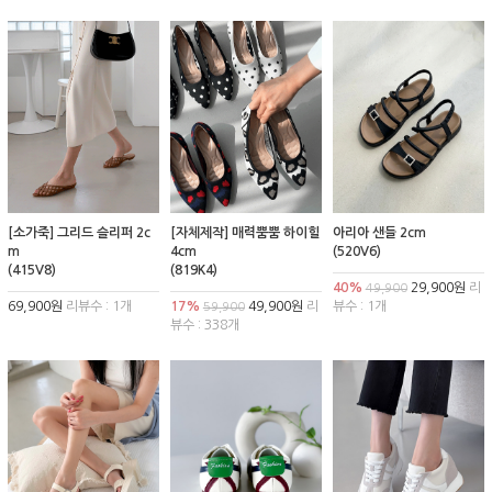
[소가죽] 그리드 슬리퍼 2c
[자체제작] 매력뿜뿜 하이힐
아리아 샌들 2cm
m
4cm
(520V6)
(415V8)
(819K4)
40%
29,900원
리
49,900
69,900원
리뷰수 : 1개
17%
49,900원
리
뷰수 : 1개
59,900
뷰수 : 338개