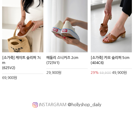
[소가죽] 케이트 슬리퍼 7c
메들리 스니커즈 2cm
[소가죽] 카모 슬리퍼 5cm
m
(723V1)
(404C6)
(625V2)
29,900원
29%
49,900원
69,900
69,900원
INSTARGRAM
@hollyshop_daily