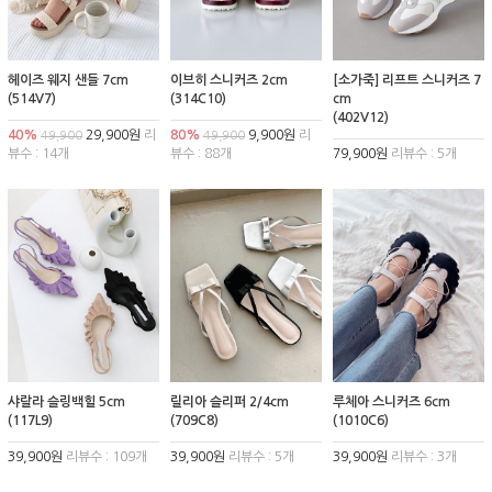
헤이즈 웨지 샌들 7cm
이브히 스니커즈 2cm
[소가죽] 리프트 스니커즈 7
(514V7)
(314C10)
cm
(402V12)
40%
29,900원
리
80%
9,900원
리
49,900
49,900
뷰수 : 14개
뷰수 : 88개
79,900원
리뷰수 : 5개
샤랄라 슬링백힐 5cm
릴리아 슬리퍼 2/4cm
루체아 스니커즈 6cm
(117L9)
(709C8)
(1010C6)
39,900원
리뷰수 : 109개
39,900원
리뷰수 : 5개
39,900원
리뷰수 : 3개