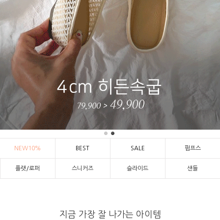
NEW10%
BEST
SALE
펌프스
플랫/로퍼
스니커즈
슬라이드
샌들
지금 가장 잘 나가는 아이템