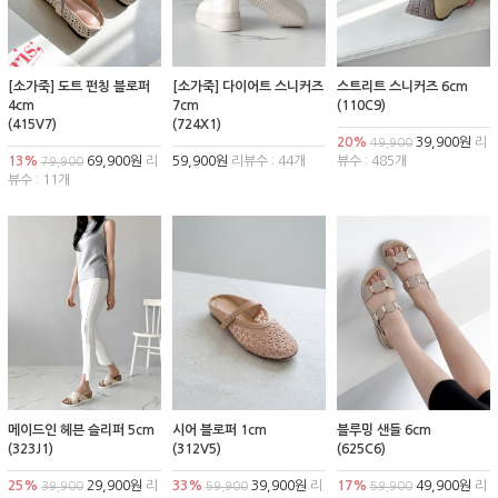
[소가죽] 도트 펀칭 블로퍼
[소가죽] 다이어트 스니커즈
스트리트 스니커즈 6cm
4cm
7cm
(110C9)
(415V7)
(724X1)
20%
39,900원
리
49,900
13%
69,900원
리
59,900원
리뷰수 : 44개
뷰수 : 485개
79,900
뷰수 : 11개
메이드인 헤븐 슬리퍼 5cm
시어 블로퍼 1cm
블루밍 샌들 6cm
(323J1)
(312V5)
(625C6)
25%
29,900원
리
33%
39,900원
리
17%
49,900원
리
39,900
59,900
59,900