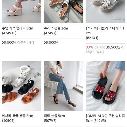
주얼 커브 슬리퍼 9cm
쥬레므 샌들 2cm
[소가죽] 러블리 스니커즈 1
(424V10)
(424V7)
cm
(821X1)
59,900원
리뷰수 : 4개
59,900원
33%
39,900원
리
59,900
뷰수 : 149개
에브리 통굽 샌들 8cm
페미 샌들 5cm
[OMPHALOS] 쿠션 슬리퍼
(409C9)
(507V7)
5cm (312V3)