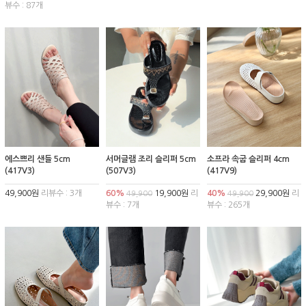
뷰수 : 87개
에스쁘리 샌들 5cm
서머글램 조리 슬리퍼 5cm
소프라 속굽 슬리퍼 4cm
(417V3)
(507V3)
(417V9)
49,900원
리뷰수 : 3개
60%
19,900원
리
40%
29,900원
리
49,900
49,900
뷰수 : 7개
뷰수 : 265개