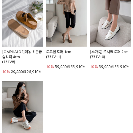
[OMPHALOS]미농 히든굽
로코헨 로퍼 1cm
[소가죽] 주시크 로퍼 2cm
슬리퍼 4cm
(731V11)
(731V10)
(731V8)
10%
59,900원
53,910원
10%
39,900원
35,910원
10%
29,900원
26,910원