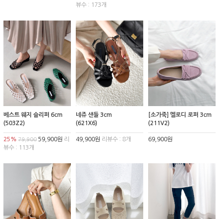
뷰수 : 173개
베스트 웨지 슬리퍼 6cm
네쥬 샌들 3cm
[소가죽] 멜로디 로퍼 3cm
(503Z2)
(621X6)
(211V2)
25%
59,900원
리
49,900원
리뷰수 : 8개
69,900원
79,900
뷰수 : 113개