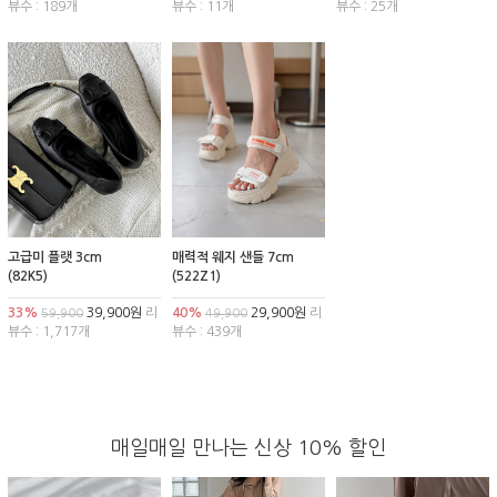
뷰수 : 189개
뷰수 : 11개
뷰수 : 25개
고급미 플랫 3cm
매력적 웨지 샌들 7cm
(82K5)
(522Z1)
33%
39,900원
리
40%
29,900원
리
59,900
49,900
뷰수 : 1,717개
뷰수 : 439개
매일매일 만나는 신상 10% 할인