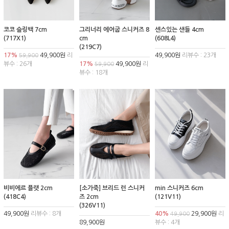
코코 슬링백 7cm
그리너리 에어굽 스니커즈 8
센스있는 샌들 4cm
(717X1)
cm
(608L4)
(219C7)
17%
49,900원
리
49,900원
리뷰수 : 23개
59,900
뷰수 : 26개
17%
49,900원
리
59,900
뷰수 : 18개
비비에르 플랫 2cm
[소가죽] 브리드 런 스니커
min 스니커즈 6cm
(418C4)
즈 2cm
(121V11)
(326V11)
49,900원
리뷰수 : 8개
40%
29,900원
리
49,900
89,900원
뷰수 : 4개