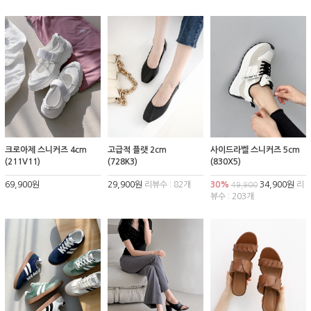
크로아제 스니커즈 4cm
고급적 플랫 2cm
사이드라벨 스니커즈 5cm
(211V11)
(728K3)
(830X5)
69,900원
29,900원
리뷰수 : 82개
30%
34,900원
리
49,900
뷰수 : 203개