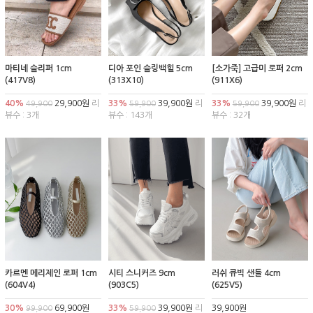
마티네 슬리퍼 1cm
디아 포인 슬링백힐 5cm
[소가죽] 고급미 로퍼 2cm
(417V8)
(313X10)
(911X6)
40%
29,900원
리
33%
39,900원
리
33%
39,900원
리
49,900
59,900
59,900
뷰수 : 3개
뷰수 : 143개
뷰수 : 32개
카르멘 메리제인 로퍼 1cm
시티 스니커즈 9cm
러쉬 큐빅 샌들 4cm
(604V4)
(903C5)
(625V5)
30%
69,900원
33%
39,900원
리
39,900원
99,900
59,900