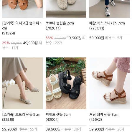
[양가죽] 역시고급 슬리퍼 1
코르니 슬립온 2cm
메탈 믹스 스니커즈 7cm
cm
(702C11)
(723C11)
(515Z4)
33%
19,900원
리
59,900원
리뷰수 : 5개
29,900
29%
49,900원
리
뷰수 : 22개
69,900
뷰수 : 17개
[소가죽] 오드리 샌들 5cm
빅히트 샌들 5cm
셔링 웨지 샌들 8cm
(323J9)
(430C4)
(426K2)
59,900원
리뷰수 : 55개
39,900원
리뷰수 : 38개
59,900원
리뷰수 : 26개