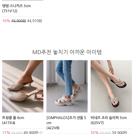
뱅뱅 스니커즈 3cm
(731V12)
10%
49,900원
44,910원
MD추천 놓치기 아까운 아이템
트윙클 뮬 6cm
[OMPHALOS]조거 샌들 5
비네츠 조리 슬리퍼 3cm
(417X4)
cm
(625V7)
(422V8)
17%
49,900원
리
33%
39,900원
59,900
59,900