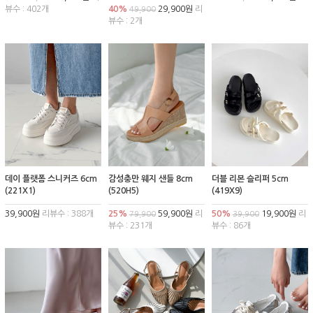
뷰수 : 402개
40%
29,900원
리
49,900
뷰수 : 2개
데이 플랫폼 스니커즈 6cm
감성충만 웨지 샌들 8cm
더블 리본 슬리퍼 5cm
(221X1)
(520H5)
(419X9)
39,900원
리뷰수 : 388개
25%
59,900원
리
50%
19,900원
리
79,900
39,900
뷰수 : 231개
뷰수 : 86개