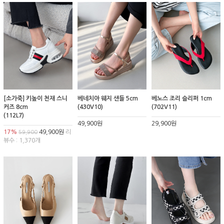
[소가죽] 키높이 천재 스니
베네치아 웨지 샌들 5cm
베노스 조리 슬리퍼 1cm
커즈 8cm
(430V10)
(702V11)
(112L7)
49,900원
29,900원
17%
49,900원
리
59,900
뷰수 : 1,370개