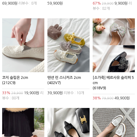
69,900원
리뷰수 : 8개
59,900원
67%
9,900원
리
29,900
뷰수 : 82개
코지 슬립온 2cm
텐션 런 스니커즈 2cm
[소가죽] 베르사유 슬리퍼 5
(212C9)
(402V7)
cm
(618V9)
33%
19,900원
리
39,900원
리뷰수 : 10개
29,900
뷰수 : 80개
38%
49,900원
79,900