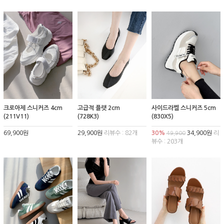
크로아제 스니커즈 4cm
고급적 플랫 2cm
사이드라벨 스니커즈 5cm
(211V11)
(728K3)
(830X5)
69,900원
29,900원
리뷰수 : 82개
30%
34,900원
리
49,900
뷰수 : 203개