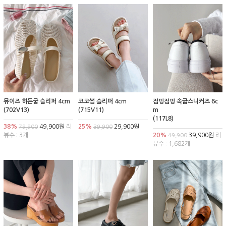
뮤이즈 히든굽 슬리퍼 4cm
코코썸 슬리퍼 4cm
점핑점핑 속굽스니커즈 6c
(702V13)
(715V11)
m
(117L8)
38%
49,900원
리
25%
29,900원
79,900
39,900
뷰수 : 3개
20%
39,900원
리
49,900
뷰수 : 1,682개