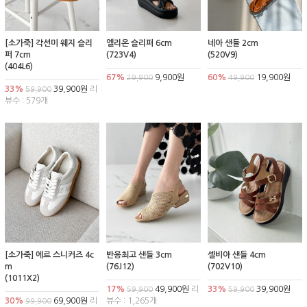
[소가죽] 각선미 웨지 슬리
엘리온 슬리퍼 6cm
네아 샌들 2cm
퍼 7cm
(723V4)
(520V9)
(404L6)
67%
9,900원
60%
19,900원
29,900
49,900
33%
39,900원
리
59,900
뷰수 : 579개
[소가죽] 에르 스니커즈 4c
반응최고 샌들 3cm
셀비아 샌들 4cm
m
(76J12)
(702V10)
(1011X2)
17%
49,900원
리
33%
39,900원
59,900
59,900
30%
69,900원
리
뷰수 : 1,265개
99,900