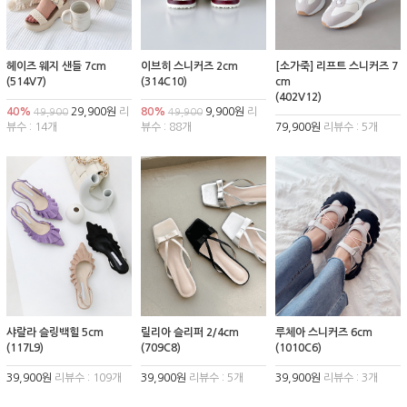
헤이즈 웨지 샌들 7cm
이브히 스니커즈 2cm
[소가죽] 리프트 스니커즈 7
(514V7)
(314C10)
cm
(402V12)
40%
29,900원
리
80%
9,900원
리
49,900
49,900
뷰수 : 14개
뷰수 : 88개
79,900원
리뷰수 : 5개
샤랄라 슬링백힐 5cm
릴리아 슬리퍼 2/4cm
루체아 스니커즈 6cm
(117L9)
(709C8)
(1010C6)
39,900원
리뷰수 : 109개
39,900원
리뷰수 : 5개
39,900원
리뷰수 : 3개