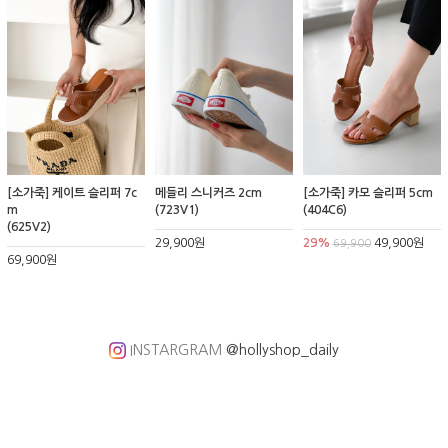
[소가죽] 케이트 슬리퍼 7c
메들리 스니커즈 2cm
[소가죽] 카모 슬리퍼 5cm
m
(723V1)
(404C6)
(625V2)
29,900원
29%
49,900원
69,900
69,900원
INSTARGRAM
@hollyshop_daily