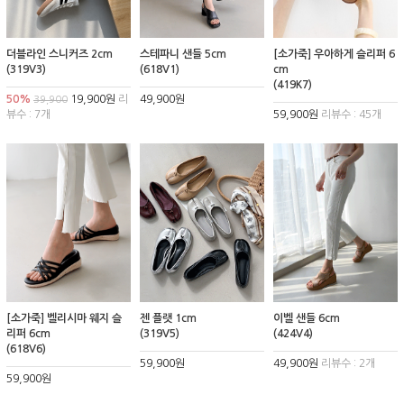
더블라인 스니커즈 2cm
스테파니 샌들 5cm
[소가죽] 우아하게 슬리퍼 6
(319V3)
(618V1)
cm
(419K7)
50%
19,900원
리
49,900원
39,900
뷰수 : 7개
59,900원
리뷰수 : 45개
[소가죽] 벨리시마 웨지 슬
젠 플랫 1cm
이벨 샌들 6cm
리퍼 6cm
(319V5)
(424V4)
(618V6)
59,900원
49,900원
리뷰수 : 2개
59,900원