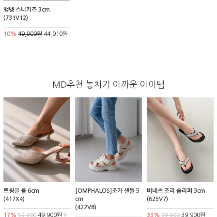
뱅뱅 스니커즈 3cm
(731V12)
10%
49,900원
44,910원
MD추천 놓치기 아까운 아이템
트윙클 뮬 6cm
[OMPHALOS]조거 샌들 5
비네츠 조리 슬리퍼 3cm
(417X4)
cm
(625V7)
(422V8)
17%
49,900원
리
33%
39,900원
59,900
59,900