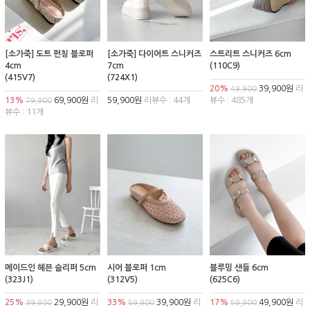
[소가죽] 도트 펀칭 블로퍼
[소가죽] 다이어트 스니커즈
스트리트 스니커즈 6cm
4cm
7cm
(110C9)
(415V7)
(724X1)
20%
39,900원
리
49,900
13%
69,900원
리
59,900원
리뷰수 : 44개
뷰수 : 485개
79,900
뷰수 : 11개
메이드인 헤븐 슬리퍼 5cm
시어 블로퍼 1cm
블루밍 샌들 6cm
(323J1)
(312V5)
(625C6)
25%
29,900원
리
33%
39,900원
리
17%
49,900원
리
39,900
59,900
59,900