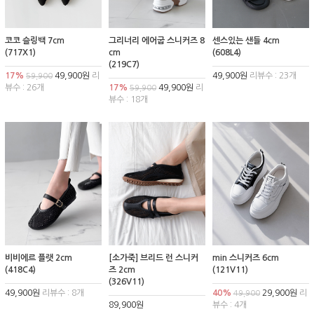
코코 슬링백 7cm
그리너리 에어굽 스니커즈 8
센스있는 샌들 4cm
(717X1)
cm
(608L4)
(219C7)
17%
49,900원
리
49,900원
리뷰수 : 23개
59,900
뷰수 : 26개
17%
49,900원
리
59,900
뷰수 : 18개
비비에르 플랫 2cm
[소가죽] 브리드 런 스니커
min 스니커즈 6cm
(418C4)
즈 2cm
(121V11)
(326V11)
49,900원
리뷰수 : 8개
40%
29,900원
리
49,900
89,900원
뷰수 : 4개