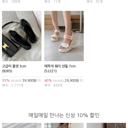
뷰수 : 189개
뷰수 : 11개
뷰수 : 25개
고급미 플랫 3cm
매력적 웨지 샌들 7cm
(82K5)
(522Z1)
33%
39,900원
리
40%
29,900원
리
59,900
49,900
뷰수 : 1,717개
뷰수 : 439개
매일매일 만나는 신상 10% 할인