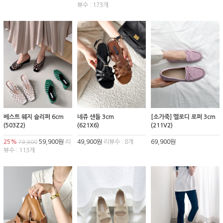
뷰수 : 173개
베스트 웨지 슬리퍼 6cm
네쥬 샌들 3cm
[소가죽] 멜로디 로퍼 3cm
(503Z2)
(621X6)
(211V2)
25%
59,900원
리
49,900원
리뷰수 : 8개
69,900원
79,900
뷰수 : 113개