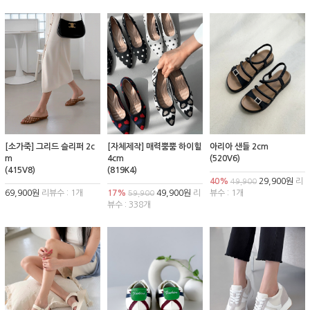
[소가죽] 그리드 슬리퍼 2c
[자체제작] 매력뿜뿜 하이힐
아리아 샌들 2cm
m
4cm
(520V6)
(415V8)
(819K4)
40%
29,900원
리
49,900
69,900원
리뷰수 : 1개
17%
49,900원
리
뷰수 : 1개
59,900
뷰수 : 338개