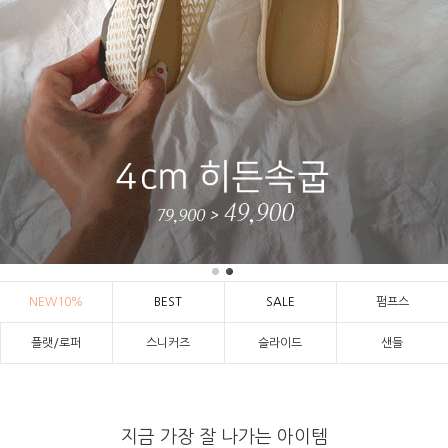
NEW10%
BEST
SALE
펌프스
플랫/로퍼
스니커즈
슬라이드
샌들
지금 가장 잘 나가는 아이템