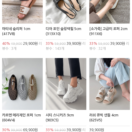
마티네 슬리퍼 1cm
디아 포인 슬링백힐 5cm
[소가죽] 고급미 로퍼 2cm
(417V8)
(313X10)
(911X6)
40%
29,900원
리
33%
39,900원
리
33%
39,900원
리
49,900
59,900
59,900
뷰수 : 3개
뷰수 : 143개
뷰수 : 32개
카르멘 메리제인 로퍼 1cm
시티 스니커즈 9cm
러쉬 큐빅 샌들 4cm
(604V4)
(903C5)
(625V5)
30%
69,900원
33%
39,900원
리
39,900원
99,900
59,900