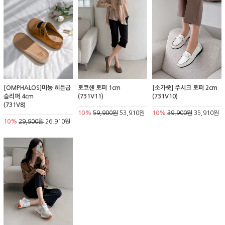
[OMPHALOS]미농 히든굽
로코헨 로퍼 1cm
[소가죽] 주시크 로퍼 2cm
슬리퍼 4cm
(731V11)
(731V10)
(731V8)
10%
59,900원
53,910원
10%
39,900원
35,910원
10%
29,900원
26,910원