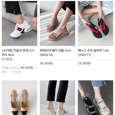
[소가죽] 키높이 천재 스니
베네치아 웨지 샌들 5cm
베노스 조리 슬리퍼 1cm
커즈 8cm
(430V10)
(702V11)
(112L7)
49,900원
29,900원
17%
49,900원
리
59,900
뷰수 : 1,370개