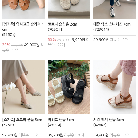
[양가죽] 역시고급 슬리퍼 1
코르니 슬립온 2cm
메탈 믹스 스니커즈 7cm
cm
(702C11)
(723C11)
(515Z4)
33%
19,900원
리
59,900원
리뷰수 : 5개
29,900
29%
49,900원
리
뷰수 : 22개
69,900
뷰수 : 17개
[소가죽] 오드리 샌들 5cm
빅히트 샌들 5cm
셔링 웨지 샌들 8cm
(323J9)
(430C4)
(426K2)
59,900원
리뷰수 : 55개
39,900원
리뷰수 : 38개
59,900원
리뷰수 : 26개