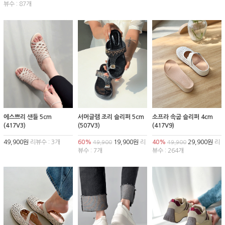
뷰수 : 87개
에스쁘리 샌들 5cm
서머글램 조리 슬리퍼 5cm
소프라 속굽 슬리퍼 4cm
(417V3)
(507V3)
(417V9)
49,900원
리뷰수 : 3개
60%
19,900원
리
40%
29,900원
리
49,900
49,900
뷰수 : 7개
뷰수 : 264개