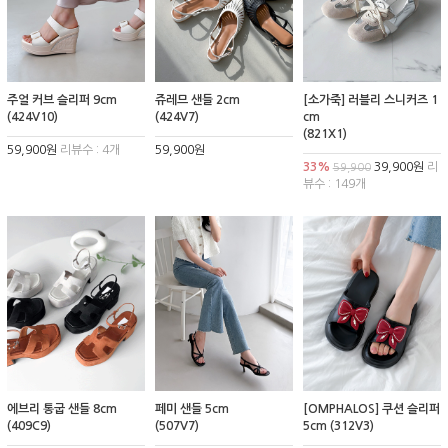
주얼 커브 슬리퍼 9cm
쥬레므 샌들 2cm
[소가죽] 러블리 스니커즈 1
(424V10)
(424V7)
cm
(821X1)
59,900원
리뷰수 : 4개
59,900원
33%
39,900원
리
59,900
뷰수 : 149개
에브리 통굽 샌들 8cm
페미 샌들 5cm
[OMPHALOS] 쿠션 슬리퍼
(409C9)
(507V7)
5cm (312V3)