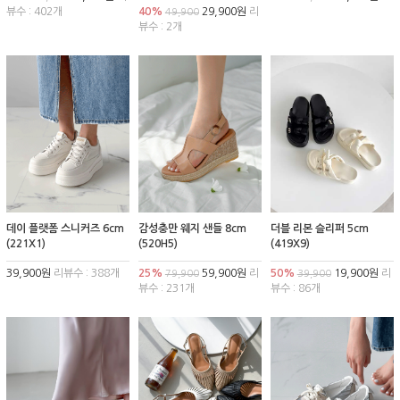
뷰수 : 402개
40%
29,900원
리
49,900
뷰수 : 2개
데이 플랫폼 스니커즈 6cm
감성충만 웨지 샌들 8cm
더블 리본 슬리퍼 5cm
(221X1)
(520H5)
(419X9)
39,900원
리뷰수 : 388개
25%
59,900원
리
50%
19,900원
리
79,900
39,900
뷰수 : 231개
뷰수 : 86개