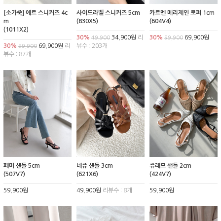
[소가죽] 에르 스니커즈 4c
사이드라벨 스니커즈 5cm
카르멘 메리제인 로퍼 1cm
m
(830X5)
(604V4)
(1011X2)
30%
34,900원
리
30%
69,900원
49,900
99,900
30%
69,900원
리
뷰수 : 203개
99,900
뷰수 : 87개
페미 샌들 5cm
네쥬 샌들 3cm
쥬레므 샌들 2cm
(507V7)
(621X6)
(424V7)
59,900원
49,900원
리뷰수 : 8개
59,900원