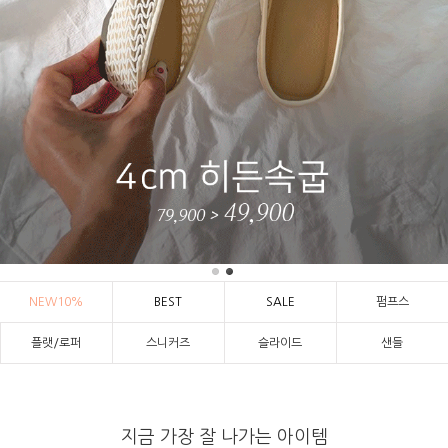
NEW10%
BEST
SALE
펌프스
플랫/로퍼
스니커즈
슬라이드
샌들
지금 가장 잘 나가는 아이템