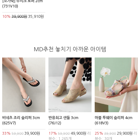
[소가죽] 주시크 로퍼 2cm
(731V10)
10%
39,900원
35,910원
MD추천 놓치기 아까운 아이템
비네츠 조리 슬리퍼 3cm
반응최고 샌들 3cm
마블 투웨이 슬리퍼 4cm
(625V7)
(76J12)
(618V3)
33%
39,900원
17%
49,900원
리
25%
29,900원
리
59,900
59,900
39,900
뷰수 : 1,265개
뷰수 : 30개