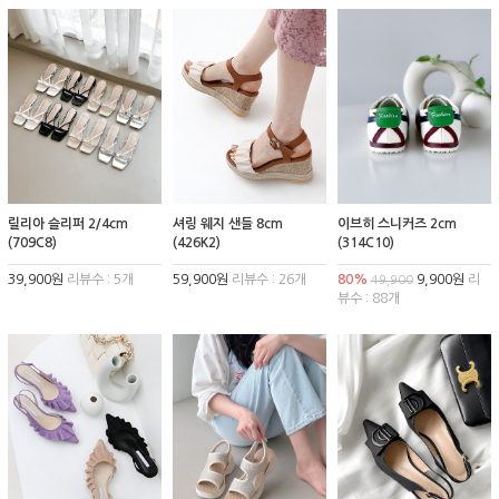
릴리아 슬리퍼 2/4cm
셔링 웨지 샌들 8cm
이브히 스니커즈 2cm
(709C8)
(426K2)
(314C10)
39,900원
리뷰수 : 5개
59,900원
리뷰수 : 26개
80%
9,900원
리
49,900
뷰수 : 88개