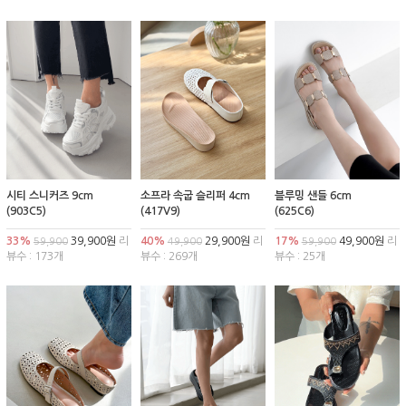
시티 스니커즈 9cm
소프라 속굽 슬리퍼 4cm
블루밍 샌들 6cm
(903C5)
(417V9)
(625C6)
33%
39,900원
리
40%
29,900원
리
17%
49,900원
리
59,900
49,900
59,900
뷰수 : 173개
뷰수 : 269개
뷰수 : 25개