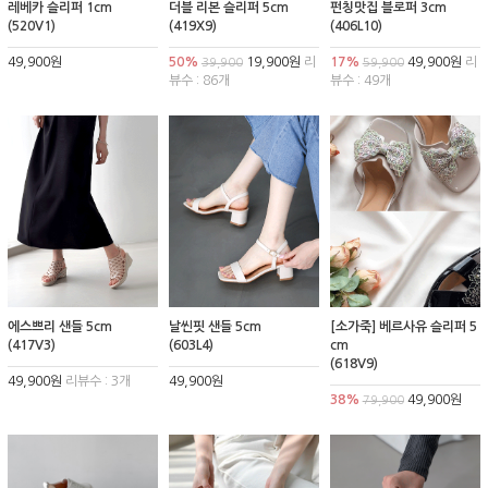
레베카 슬리퍼 1cm
더블 리본 슬리퍼 5cm
펀칭맛집 블로퍼 3cm
(520V1)
(419X9)
(406L10)
49,900원
50%
19,900원
리
17%
49,900원
리
39,900
59,900
뷰수 : 86개
뷰수 : 49개
에스쁘리 샌들 5cm
날씬핏 샌들 5cm
[소가죽] 베르사유 슬리퍼 5
(417V3)
(603L4)
cm
(618V9)
49,900원
리뷰수 : 3개
49,900원
38%
49,900원
79,900