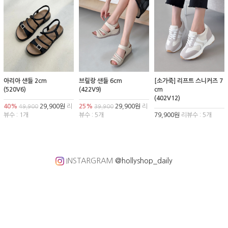
아리아 샌들 2cm
브릴랑 샌들 6cm
[소가죽] 리프트 스니커즈 7
(520V6)
(422V9)
cm
(402V12)
40%
29,900원
리
25%
29,900원
리
49,900
39,900
뷰수 : 1개
뷰수 : 5개
79,900원
리뷰수 : 5개
INSTARGRAM
@hollyshop_daily