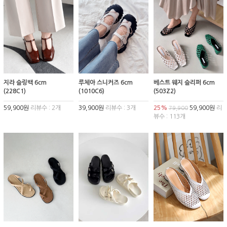
지라 슬링백 6cm
루체아 스니커즈 6cm
베스트 웨지 슬리퍼 6cm
(228C1)
(1010C6)
(503Z2)
59,900원
리뷰수 : 2개
39,900원
리뷰수 : 3개
25%
59,900원
리
79,900
뷰수 : 113개