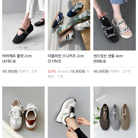
비비에르 플랫 2cm
더블라인 스니커즈 2cm
센스있는 샌들 4cm
(418C4)
(319V3)
(608L4)
49,900원
리뷰수 : 8개
50%
19,900원
리
49,900원
리뷰수 : 23개
39,900
뷰수 : 7개