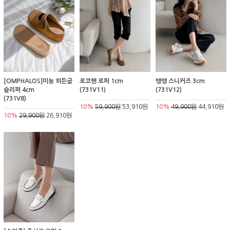
[OMPHALOS]미농 히든굽
로코헨 로퍼 1cm
뱅뱅 스니커즈 3cm
슬리퍼 4cm
(731V11)
(731V12)
(731V8)
10%
59,900원
53,910원
10%
49,900원
44,910원
10%
29,900원
26,910원