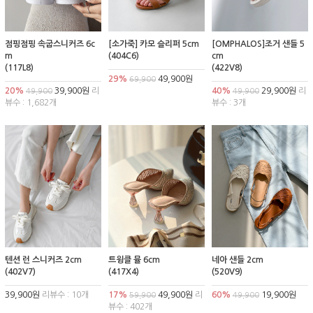
점핑점핑 속굽스니커즈 6c
[소가죽] 카모 슬리퍼 5cm
[OMPHALOS]조거 샌들 5
m
(404C6)
cm
(117L8)
(422V8)
29%
49,900원
69,900
20%
39,900원
리
40%
29,900원
리
49,900
49,900
뷰수 : 1,682개
뷰수 : 3개
텐션 런 스니커즈 2cm
트윙클 뮬 6cm
네아 샌들 2cm
(402V7)
(417X4)
(520V9)
39,900원
리뷰수 : 10개
17%
49,900원
리
60%
19,900원
59,900
49,900
뷰수 : 402개