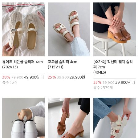
뮤이즈 히든굽 슬리퍼 4cm
코코썸 슬리퍼 4cm
[소가죽] 각선미 웨지 슬리
(702V13)
(715V11)
퍼 7cm
(404L6)
38%
49,900원
리
25%
29,900원
79,900
39,900
뷰수 : 5개
33%
39,900원
리
59,900
뷰수 : 579개