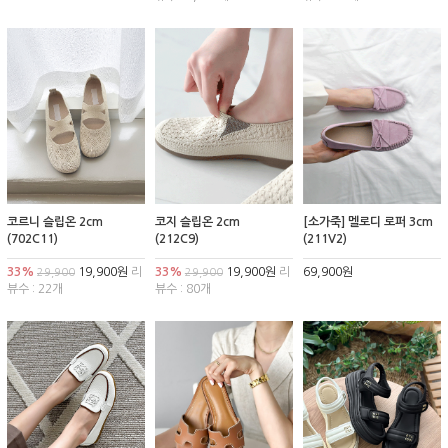
코르니 슬립온 2cm
코지 슬립온 2cm
[소가죽] 멜로디 로퍼 3cm
(702C11)
(212C9)
(211V2)
33%
19,900원
리
33%
19,900원
리
69,900원
29,900
29,900
뷰수 : 22개
뷰수 : 80개