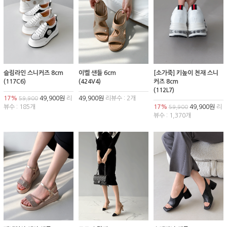
슬림라인 스니커즈 8cm
이벨 샌들 6cm
[소가죽] 키높이 천재 스니
(117C6)
(424V4)
커즈 8cm
(112L7)
17%
49,900원
리
49,900원
리뷰수 : 2개
59,900
뷰수 : 185개
17%
49,900원
리
59,900
뷰수 : 1,370개