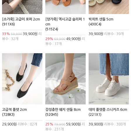
[소가죽] 고급미 로퍼 2cm
[양가죽] 역시고급 슬리퍼 1
빅히트 샌들 5cm
(911X6)
cm
(430C4)
(515Z4)
33%
39,900원
리
39,900원
리뷰수 : 39개
59,900
뷰수 : 32개
29%
49,900원
리
69,900
뷰수 : 17개
고급적 플랫 2cm
감성충만 웨지 샌들 8cm
데이 플랫폼 스니커즈 6cm
(728K3)
(520H5)
(221X1)
29,900원
리뷰수 : 82개
25%
59,900원
리
39,900원
리뷰수 : 388개
79,900
뷰수 : 231개