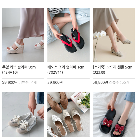
주얼 커브 슬리퍼 9cm
베노스 조리 슬리퍼 1cm
[소가죽] 오드리 샌들 5cm
(424V10)
(702V11)
(323J9)
59,900원
리뷰수 : 4개
29,900원
59,900원
리뷰수 : 55개