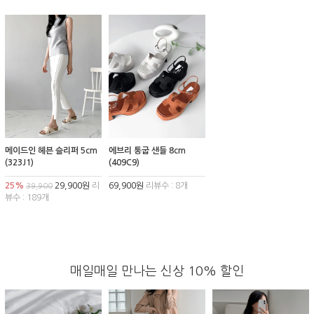
메이드인 헤븐 슬리퍼 5cm
에브리 통굽 샌들 8cm
(323J1)
(409C9)
25%
29,900원
리
69,900원
리뷰수 : 8개
39,900
뷰수 : 189개
매일매일 만나는 신상 10% 할인