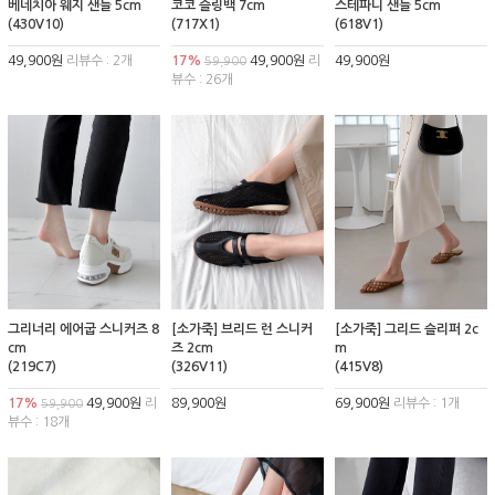
베네치아 웨지 샌들 5cm
코코 슬링백 7cm
스테파니 샌들 5cm
(430V10)
(717X1)
(618V1)
49,900원
리뷰수 : 2개
17%
49,900원
리
49,900원
59,900
뷰수 : 26개
그리너리 에어굽 스니커즈 8
[소가죽] 브리드 런 스니커
[소가죽] 그리드 슬리퍼 2c
cm
즈 2cm
m
(219C7)
(326V11)
(415V8)
17%
49,900원
리
89,900원
69,900원
리뷰수 : 1개
59,900
뷰수 : 18개