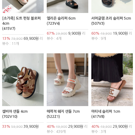
[소가죽] 도트 펀칭 블로퍼
엘리온 슬리퍼 6cm
서머글램 조리 슬리퍼 5cm
4cm
(723V4)
(507V3)
(415V7)
67%
9,900원
리
60%
19,900원
리
29,900
49,900
13%
69,900원
리
뷰수 : 4개
뷰수 : 9개
79,900
뷰수 : 11개
셀비아 샌들 4cm
매력적 웨지 샌들 7cm
마티네 슬리퍼 1cm
(702V10)
(522Z1)
(417V8)
33%
39,900원
40%
29,900원
리
40%
29,900원
리
59,900
49,900
49,900
뷰수 : 439개
뷰수 : 3개