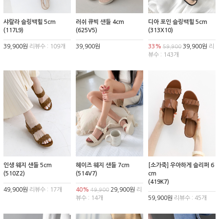
샤랄라 슬링백힐 5cm
러쉬 큐빅 샌들 4cm
디아 포인 슬링백힐 5cm
(117L9)
(625V5)
(313X10)
39,900원
리뷰수 : 109개
39,900원
33%
39,900원
리
59,900
뷰수 : 143개
인생 웨지 샌들 5cm
헤이즈 웨지 샌들 7cm
[소가죽] 우아하게 슬리퍼 6
(510Z2)
(514V7)
cm
(419K7)
49,900원
리뷰수 : 17개
40%
29,900원
리
49,900
뷰수 : 14개
59,900원
리뷰수 : 45개