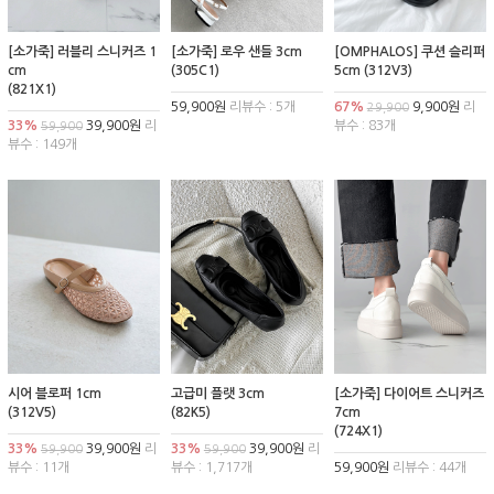
[소가죽] 러블리 스니커즈 1
[소가죽] 로우 샌들 3cm
[OMPHALOS] 쿠션 슬리퍼
cm
(305C1)
5cm (312V3)
(821X1)
59,900원
리뷰수 : 5개
67%
9,900원
리
29,900
33%
39,900원
리
뷰수 : 83개
59,900
뷰수 : 149개
시어 블로퍼 1cm
고급미 플랫 3cm
[소가죽] 다이어트 스니커즈
(312V5)
(82K5)
7cm
(724X1)
33%
39,900원
리
33%
39,900원
리
59,900
59,900
뷰수 : 11개
뷰수 : 1,717개
59,900원
리뷰수 : 44개