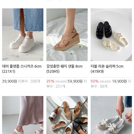
데이 플랫폼 스니커즈 6cm
감성충만 웨지 샌들 8cm
더블 리본 슬리퍼 5cm
(221X1)
(520H5)
(419X9)
39,900원
리뷰수 : 388개
25%
59,900원
리
50%
19,900원
리
79,900
39,900
뷰수 : 231개
뷰수 : 86개