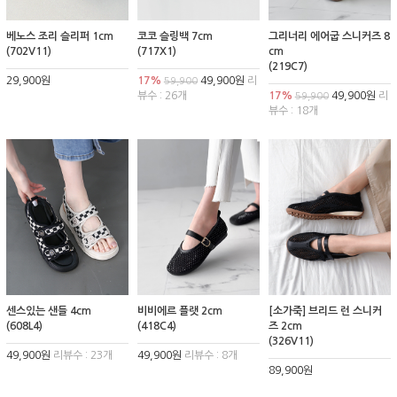
베노스 조리 슬리퍼 1cm
코코 슬링백 7cm
그리너리 에어굽 스니커즈 8
(702V11)
(717X1)
cm
(219C7)
29,900원
17%
49,900원
리
59,900
뷰수 : 26개
17%
49,900원
리
59,900
뷰수 : 18개
센스있는 샌들 4cm
비비에르 플랫 2cm
[소가죽] 브리드 런 스니커
(608L4)
(418C4)
즈 2cm
(326V11)
49,900원
리뷰수 : 23개
49,900원
리뷰수 : 8개
89,900원