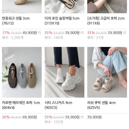
반응최고 샌들 3cm
디아 포인 슬링백힐 5cm
[소가죽] 고급미 로퍼 2cm
(76J12)
(313X10)
(911X6)
17%
49,900원
리
33%
39,900원
리
33%
39,900원
리
59,900
59,900
59,900
뷰수 : 1,265개
뷰수 : 143개
뷰수 : 31개
카르멘 메리제인 로퍼 1cm
시티 스니커즈 9cm
러쉬 큐빅 샌들 4cm
(604V4)
(903C5)
(625V5)
30%
69,900원
33%
39,900원
리
39,900원
99,900
59,900
뷰수 : 173개