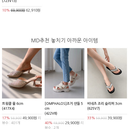
(723V13)
10%
69,900원
62,910원
MD추천 놓치기 아까운 아이템
트윙클 뮬 6cm
[OMPHALOS]조거 샌들 5
비네츠 조리 슬리퍼 3cm
(417X4)
cm
(625V7)
(422V8)
17%
49,900원
리
33%
39,900원
59,900
59,900
뷰수 : 401개
40%
29,900원
리
49,900
뷰수 : 2개