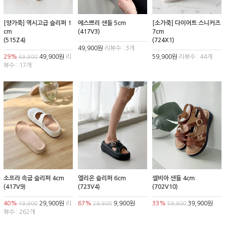
[양가죽] 역시고급 슬리퍼 1
에스쁘리 샌들 5cm
[소가죽] 다이어트 스니커즈
cm
(417V3)
7cm
(515Z4)
(724X1)
49,900원
리뷰수 : 3개
29%
49,900원
리
59,900원
리뷰수 : 44개
69,900
뷰수 : 17개
소프라 속굽 슬리퍼 4cm
엘리온 슬리퍼 6cm
셀비아 샌들 4cm
(417V9)
(723V4)
(702V10)
40%
29,900원
리
67%
9,900원
33%
39,900원
49,900
29,900
59,900
뷰수 : 262개