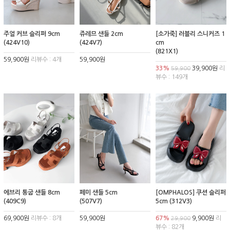
주얼 커브 슬리퍼 9cm
쥬레므 샌들 2cm
[소가죽] 러블리 스니커즈 1
(424V10)
(424V7)
cm
(821X1)
59,900원
리뷰수 : 4개
59,900원
33%
39,900원
리
59,900
뷰수 : 149개
에브리 통굽 샌들 8cm
페미 샌들 5cm
[OMPHALOS] 쿠션 슬리퍼
(409C9)
(507V7)
5cm (312V3)
69,900원
리뷰수 : 8개
59,900원
67%
9,900원
리
29,900
뷰수 : 82개