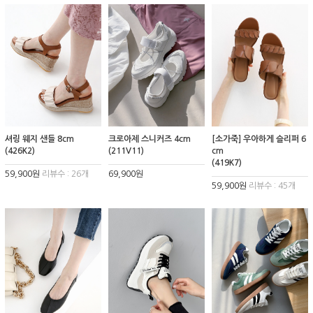
셔링 웨지 샌들 8cm
크로아제 스니커즈 4cm
[소가죽] 우아하게 슬리퍼 6
(426K2)
(211V11)
cm
(419K7)
59,900원
리뷰수 : 26개
69,900원
59,900원
리뷰수 : 45개