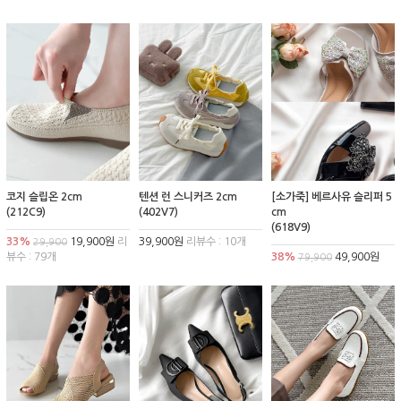
코지 슬립온 2cm
텐션 런 스니커즈 2cm
[소가죽] 베르사유 슬리퍼 5
(212C9)
(402V7)
cm
(618V9)
33%
19,900원
리
39,900원
리뷰수 : 10개
29,900
뷰수 : 79개
38%
49,900원
79,900