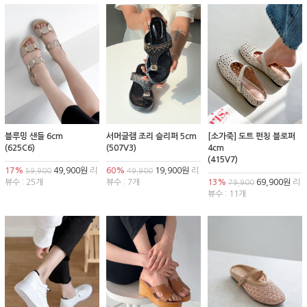
블루밍 샌들 6cm
서머글램 조리 슬리퍼 5cm
[소가죽] 도트 펀칭 블로퍼
(625C6)
(507V3)
4cm
(415V7)
17%
49,900원
리
60%
19,900원
리
59,900
49,900
뷰수 : 25개
뷰수 : 7개
13%
69,900원
리
79,900
뷰수 : 11개