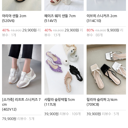
아리아 샌들 2cm
헤이즈 웨지 샌들 7cm
이브히 스니커즈 2cm
(520V6)
(514V7)
(314C10)
40%
29,900원
리
40%
29,900원
리
80%
9,900원
리
49,900
49,900
49,900
뷰수 : 1개
뷰수 : 13개
뷰수 : 88개
[소가죽] 리프트 스니커즈 7
샤랄라 슬링백힐 5cm
릴리아 슬리퍼 2/4cm
cm
(117L9)
(709C8)
(402V12)
39,900원
리뷰수 : 109개
39,900원
리뷰수 : 5개
79,900원
리뷰수 : 5개