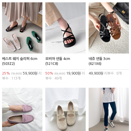
베스트 웨지 슬리퍼 6cm
모비아 샌들 4cm
네쥬 샌들 3cm
(503Z2)
(521C8)
(621X6)
25%
59,900원
리
50%
19,900원
리
49,900원
리뷰수 : 8개
79,900
39,900
뷰수 : 113개
뷰수 : 49개