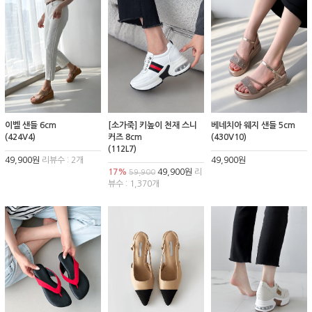
이벨 샌들 6cm
[소가죽] 키높이 천재 스니
베네치아 웨지 샌들 5cm
(424V4)
커즈 8cm
(430V10)
(112L7)
49,900원
리뷰수 : 2개
49,900원
17%
49,900원
리
59,900
뷰수 : 1,370개