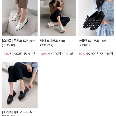
[소가죽] 주시크 로퍼 2cm
뱅뱅 스니커즈 3cm
버클린 스니커즈 1cm
(731V10)
(731V12)
(723V12)
10%
39,900원
35,910원
10%
49,900원
44,910원
10%
59,900원
53,910원
[소가죽] 세베로 로퍼 4cm