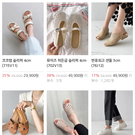
코코썸 슬리퍼 4cm
뮤이즈 히든굽 슬리퍼 4cm
반응최고 샌들 3cm
(715V11)
(702V13)
(76J12)
25%
29,900원
38%
49,900원
리
17%
49,900원
리
39,900
79,900
59,900
뷰수 : 3개
뷰수 : 1,265개