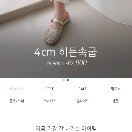
NEW10%
BEST
SALE
펌프스
플랫/로퍼
스니커즈
슬라이드
샌들
지금 가장 잘 나가는 아이템