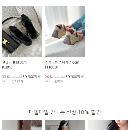
고급미 플랫 3cm
스트리트 스니커즈 6cm
(82K5)
(110C9)
33%
39,900원
리
20%
39,900원
리
59,900
49,900
뷰수 : 1,717개
뷰수 : 485개
매일매일 만나는 신상 10% 할인