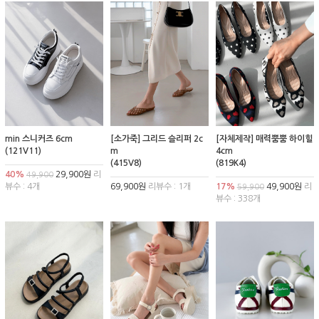
min 스니커즈 6cm
[소가죽] 그리드 슬리퍼 2c
[자체제작] 매력뿜뿜 하이힐
(121V11)
m
4cm
(415V8)
(819K4)
40%
29,900원
리
49,900
뷰수 : 4개
69,900원
리뷰수 : 1개
17%
49,900원
리
59,900
뷰수 : 338개