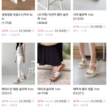
점핑점핑 속굽스니커즈 6c
[소가죽] 각선미 웨지 슬리
시어 블로퍼 1cm
m
퍼 7cm
(312V5)
(117L8)
(404L6)
33%
39,900원
리
59,900
20%
39,900원
리
33%
39,900원
리
뷰수 : 11개
49,900
59,900
뷰수 : 1,682개
뷰수 : 579개
메이드인 헤븐 슬리퍼 5cm
마티네 슬리퍼 1cm
매력적 웨지 샌들 7cm
(323J1)
(417V8)
(522Z1)
25%
29,900원
리
40%
29,900원
리
40%
29,900원
리
39,900
49,900
49,900
뷰수 : 189개
뷰수 : 3개
뷰수 : 439개