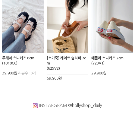
루체아 스니커즈 6cm
[소가죽] 케이트 슬리퍼 7c
메들리 스니커즈 2cm
(1010C6)
m
(723V1)
(625V2)
39,900원
리뷰수 : 3개
29,900원
69,900원
INSTARGRAM
@hollyshop_daily