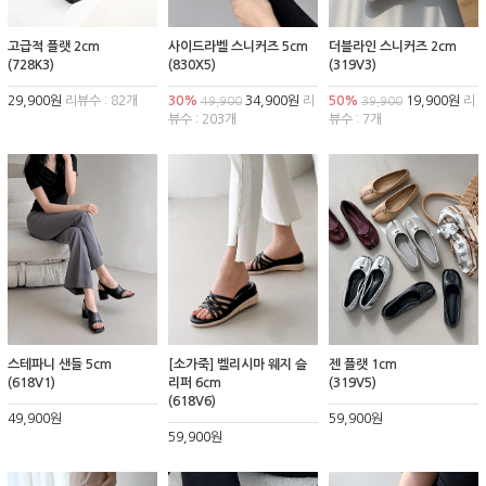
고급적 플랫 2cm
사이드라벨 스니커즈 5cm
더블라인 스니커즈 2cm
(728K3)
(830X5)
(319V3)
29,900원
리뷰수 : 82개
30%
34,900원
리
50%
19,900원
리
49,900
39,900
뷰수 : 203개
뷰수 : 7개
스테파니 샌들 5cm
[소가죽] 벨리시마 웨지 슬
젠 플랫 1cm
(618V1)
리퍼 6cm
(319V5)
(618V6)
49,900원
59,900원
59,900원