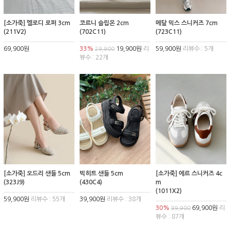
[소가죽] 멜로디 로퍼 3cm
코르니 슬립온 2cm
메탈 믹스 스니커즈 7cm
(211V2)
(702C11)
(723C11)
69,900원
33%
19,900원
리
59,900원
리뷰수 : 5개
29,900
뷰수 : 22개
[소가죽] 오드리 샌들 5cm
빅히트 샌들 5cm
[소가죽] 에르 스니커즈 4c
(323J9)
(430C4)
m
(1011X2)
59,900원
리뷰수 : 55개
39,900원
리뷰수 : 38개
30%
69,900원
리
99,900
뷰수 : 87개