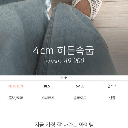
NEW10%
BEST
SALE
펌프스
플랫/로퍼
스니커즈
슬라이드
샌들
지금 가장 잘 나가는 아이템