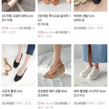
[소가죽] 고급미 로퍼 2cm
[양가죽] 역시고급 슬리퍼 1
빅히트 샌들 5cm
(911X6)
cm
(430C4)
(515Z4)
33%
39,900원
리
39,900원
리뷰수 : 39개
59,900
뷰수 : 32개
29%
49,900원
리
69,900
뷰수 : 17개
고급적 플랫 2cm
감성충만 웨지 샌들 8cm
데이 플랫폼 스니커즈 6cm
(728K3)
(520H5)
(221X1)
29,900원
리뷰수 : 82개
25%
59,900원
리
39,900원
리뷰수 : 388개
79,900
뷰수 : 231개