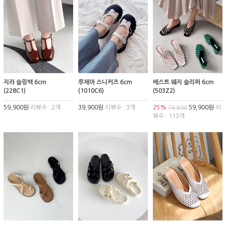
지라 슬링백 6cm
루체아 스니커즈 6cm
베스트 웨지 슬리퍼 6cm
(228C1)
(1010C6)
(503Z2)
59,900원
리뷰수 : 2개
39,900원
리뷰수 : 3개
25%
59,900원
리
79,900
뷰수 : 113개