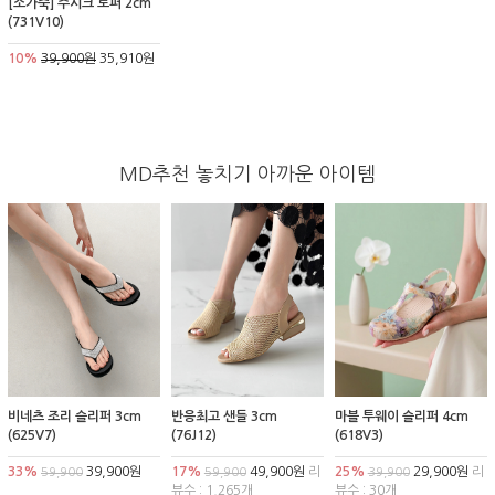
[소가죽] 주시크 로퍼 2cm
(731V10)
10%
39,900원
35,910원
MD추천 놓치기 아까운 아이템
비네츠 조리 슬리퍼 3cm
반응최고 샌들 3cm
마블 투웨이 슬리퍼 4cm
(625V7)
(76J12)
(618V3)
33%
39,900원
17%
49,900원
리
25%
29,900원
리
59,900
59,900
39,900
뷰수 : 1,265개
뷰수 : 30개