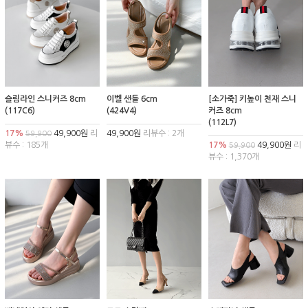
슬림라인 스니커즈 8cm
이벨 샌들 6cm
[소가죽] 키높이 천재 스니
(117C6)
(424V4)
커즈 8cm
(112L7)
17%
49,900원
리
49,900원
리뷰수 : 2개
59,900
뷰수 : 185개
17%
49,900원
리
59,900
뷰수 : 1,370개