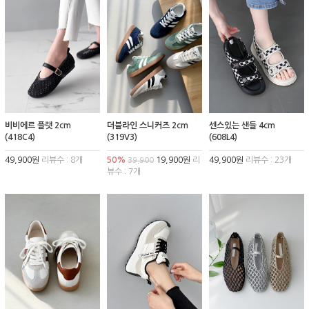
비비에르 플랫 2cm
더블라인 스니커즈 2cm
센스있는 샌들 4cm
(418C4)
(319V3)
(608L4)
49,900원
리뷰수 : 8개
50%
19,900원
리
49,900원
리뷰수 : 23개
39,900
뷰수 : 7개