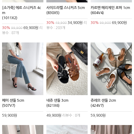
[소가죽] 에르 스니커즈 4c
사이드라벨 스니커즈 5cm
카르멘 메리제인 로퍼 1cm
m
(830X5)
(604V4)
(1011X2)
30%
34,900원
리
30%
69,900원
49,900
99,900
30%
69,900원
리
뷰수 : 203개
99,900
뷰수 : 87개
페미 샌들 5cm
네쥬 샌들 3cm
쥬레므 샌들 2cm
(507V7)
(621X6)
(424V7)
59,900원
49,900원
리뷰수 : 8개
59,900원