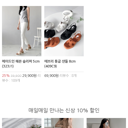
메이드인 헤븐 슬리퍼 5cm
에브리 통굽 샌들 8cm
(323J1)
(409C9)
25%
29,900원
리
69,900원
리뷰수 : 8개
39,900
뷰수 : 189개
매일매일 만나는 신상 10% 할인