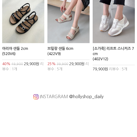
아리아 샌들 2cm
브릴랑 샌들 6cm
[소가죽] 리프트 스니커즈 7
(520V6)
(422V9)
cm
(402V12)
40%
29,900원
리
25%
29,900원
리
49,900
39,900
뷰수 : 1개
뷰수 : 5개
79,900원
리뷰수 : 5개
INSTARGRAM
@hollyshop_daily