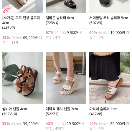
[소가죽] 도트 펀칭 블로퍼
엘리온 슬리퍼 6cm
서머글램 조리 슬리퍼 5cm
4cm
(723V4)
(507V3)
(415V7)
67%
9,900원
리
60%
19,900원
리
29,900
49,900
13%
69,900원
리
뷰수 : 4개
뷰수 : 9개
79,900
뷰수 : 11개
셀비아 샌들 4cm
매력적 웨지 샌들 7cm
마티네 슬리퍼 1cm
(702V10)
(522Z1)
(417V8)
33%
39,900원
40%
29,900원
리
40%
29,900원
리
59,900
49,900
49,900
뷰수 : 439개
뷰수 : 3개