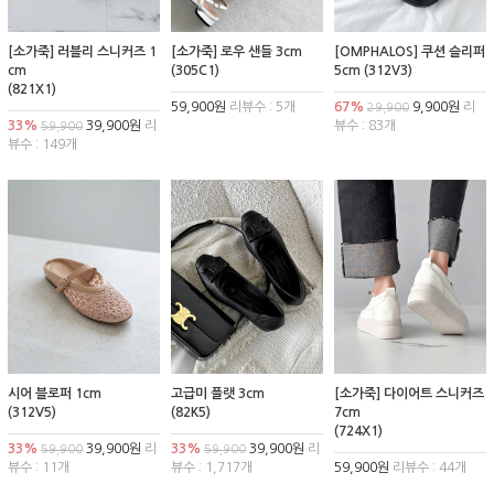
[소가죽] 러블리 스니커즈 1
[소가죽] 로우 샌들 3cm
[OMPHALOS] 쿠션 슬리퍼
cm
(305C1)
5cm (312V3)
(821X1)
59,900원
리뷰수 : 5개
67%
9,900원
리
29,900
33%
39,900원
리
뷰수 : 83개
59,900
뷰수 : 149개
시어 블로퍼 1cm
고급미 플랫 3cm
[소가죽] 다이어트 스니커즈
(312V5)
(82K5)
7cm
(724X1)
33%
39,900원
리
33%
39,900원
리
59,900
59,900
뷰수 : 11개
뷰수 : 1,717개
59,900원
리뷰수 : 44개