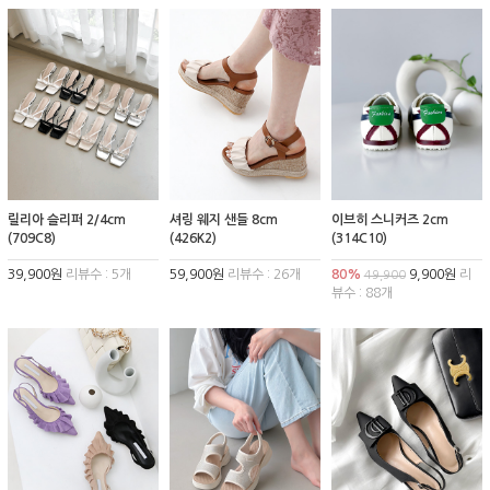
릴리아 슬리퍼 2/4cm
셔링 웨지 샌들 8cm
이브히 스니커즈 2cm
(709C8)
(426K2)
(314C10)
39,900원
리뷰수 : 5개
59,900원
리뷰수 : 26개
80%
9,900원
리
49,900
뷰수 : 88개