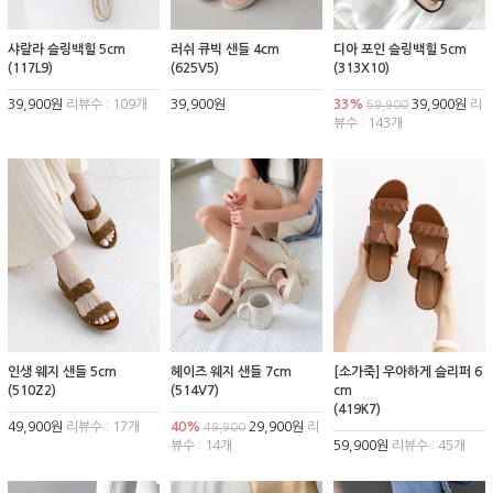
샤랄라 슬링백힐 5cm
러쉬 큐빅 샌들 4cm
디아 포인 슬링백힐 5cm
(117L9)
(625V5)
(313X10)
39,900원
리뷰수 : 109개
39,900원
33%
39,900원
리
59,900
뷰수 : 143개
인생 웨지 샌들 5cm
헤이즈 웨지 샌들 7cm
[소가죽] 우아하게 슬리퍼 6
(510Z2)
(514V7)
cm
(419K7)
49,900원
리뷰수 : 17개
40%
29,900원
리
49,900
뷰수 : 14개
59,900원
리뷰수 : 45개