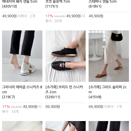
베네치아 웨지 샌들 5cm
코코 슬링백 7cm
스테파니 샌들 5cm
(430V10)
(717X1)
(618V1)
49,900원
리뷰수 : 2개
17%
49,900원
리
49,900원
59,900
뷰수 : 26개
그리너리 에어굽 스니커즈 8
[소가죽] 브리드 런 스니커
[소가죽] 그리드 슬리퍼 2c
cm
즈 2cm
m
(219C7)
(326V11)
(415V8)
17%
49,900원
리
89,900원
69,900원
리뷰수 : 1개
59,900
뷰수 : 18개