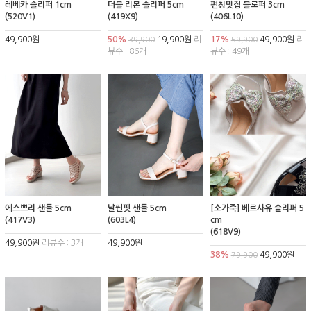
레베카 슬리퍼 1cm
더블 리본 슬리퍼 5cm
펀칭맛집 블로퍼 3cm
(520V1)
(419X9)
(406L10)
49,900원
50%
19,900원
리
17%
49,900원
리
39,900
59,900
뷰수 : 86개
뷰수 : 49개
에스쁘리 샌들 5cm
날씬핏 샌들 5cm
[소가죽] 베르사유 슬리퍼 5
(417V3)
(603L4)
cm
(618V9)
49,900원
리뷰수 : 3개
49,900원
38%
49,900원
79,900