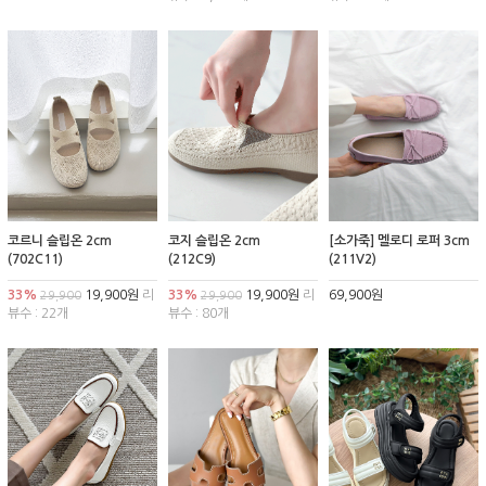
코르니 슬립온 2cm
코지 슬립온 2cm
[소가죽] 멜로디 로퍼 3cm
(702C11)
(212C9)
(211V2)
33%
19,900원
리
33%
19,900원
리
69,900원
29,900
29,900
뷰수 : 22개
뷰수 : 80개