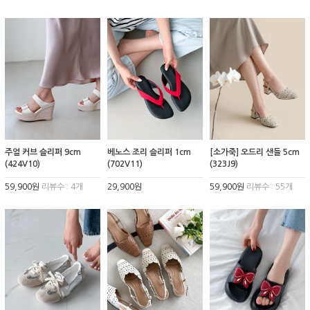
주얼 커브 슬리퍼 9cm
베노스 조리 슬리퍼 1cm
[소가죽] 오드리 샌들 5cm
(424V10)
(702V11)
(323J9)
59,900원
리뷰수 : 4개
29,900원
59,900원
리뷰수 : 55개