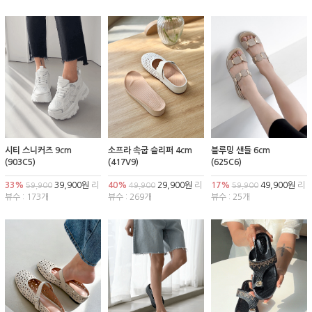
시티 스니커즈 9cm
소프라 속굽 슬리퍼 4cm
블루밍 샌들 6cm
(903C5)
(417V9)
(625C6)
33%
39,900원
리
40%
29,900원
리
17%
49,900원
리
59,900
49,900
59,900
뷰수 : 173개
뷰수 : 269개
뷰수 : 25개