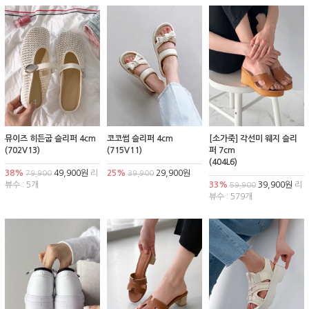
뮤이즈 히든굽 슬리퍼 4cm
코코썸 슬리퍼 4cm
[소가죽] 각선미 웨지 슬리
(702V13)
(715V11)
퍼 7cm
(404L6)
38%
49,900원
리
25%
29,900원
79,900
39,900
뷰수 : 5개
33%
39,900원
리
59,900
뷰수 : 579개