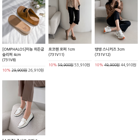
[OMPHALOS]미농 히든굽
로코헨 로퍼 1cm
뱅뱅 스니커즈 3cm
슬리퍼 4cm
(731V11)
(731V12)
(731V8)
10%
59,900원
53,910원
10%
49,900원
44,910원
10%
29,900원
26,910원