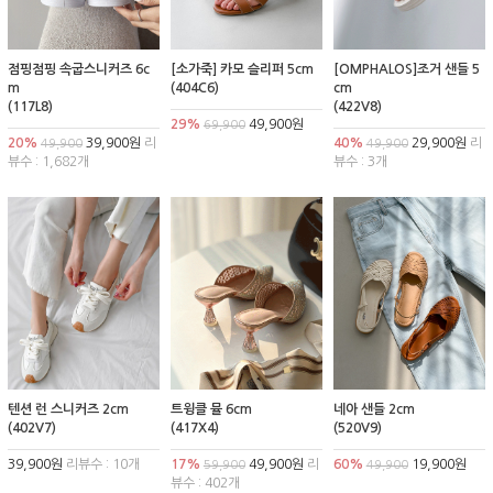
점핑점핑 속굽스니커즈 6c
[소가죽] 카모 슬리퍼 5cm
[OMPHALOS]조거 샌들 5
m
(404C6)
cm
(117L8)
(422V8)
29%
49,900원
69,900
20%
39,900원
리
40%
29,900원
리
49,900
49,900
뷰수 : 1,682개
뷰수 : 3개
텐션 런 스니커즈 2cm
트윙클 뮬 6cm
네아 샌들 2cm
(402V7)
(417X4)
(520V9)
39,900원
리뷰수 : 10개
17%
49,900원
리
60%
19,900원
59,900
49,900
뷰수 : 402개