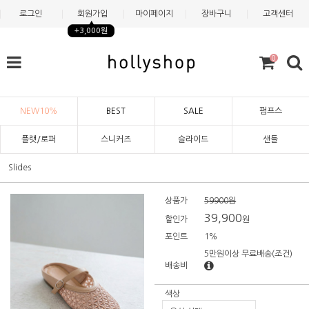
로그인
회원가입
마이페이지
장바구니
고객센터
+3,000원
0
NEW10%
BEST
SALE
펌프스
플랫/로퍼
스니커즈
슬라이드
샌들
Slides
상품가
59900원
39,900
할인가
원
포인트
1%
5만원이상 무료배송
(조건)
배송비
색상