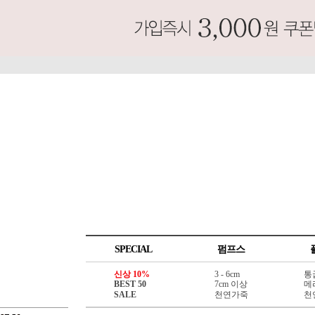
SPECIAL
펌프스
신상 10%
3 - 6cm
통
BEST 50
7cm 이상
메
SALE
천연가죽
천