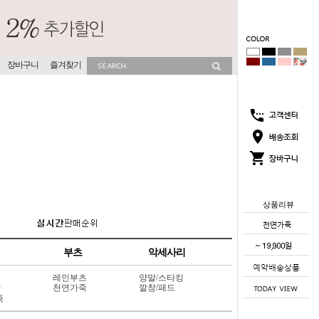
장바구니
즐겨찾기
상품리뷰
부츠
악세사리
레인부츠
양말/스타킹
상
천연가죽
깔창/패드
죽