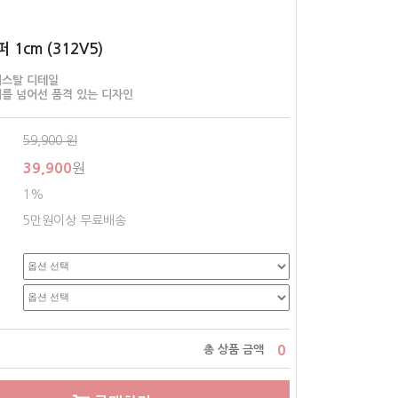
1cm (312V5)
리스탈 디테일
를 넘어선 품격 있는 디자인
59,900
원
39,900
원
1%
5만원이상 무료배송
0
총 상품 금액