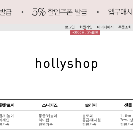
로그인
회원가입
마이페이지
주문조회
+3000원 / 5%할인
플랫/로퍼
스니커즈
슬리퍼
샌들
굽/키높이
통굽/키높이
블로퍼
1 - 6cm
리제인
하이탑
통굽/웨지힐
7cm이
연가죽
천연가죽
천연가죽
천연가