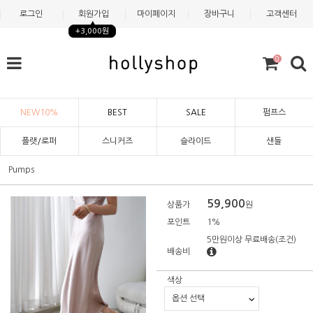
로그인
회원가입
마이페이지
장바구니
고객센터
+3,000원
0
NEW10%
BEST
SALE
펌프스
플랫/로퍼
스니커즈
슬라이드
샌들
Pumps
59,900
상품가
원
포인트
1%
5만원이상 무료배송
(조건)
배송비
색상