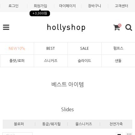
로그인
회원가입
마이페이지
장바구니
고객센터
+3,000원
0
NEW10%
BEST
SALE
펌프스
플랫/로퍼
스니커즈
슬라이드
샌들
베스트 아이템
Slides
블로퍼
통굽/웨지힐
뮬스니커즈
천연가죽