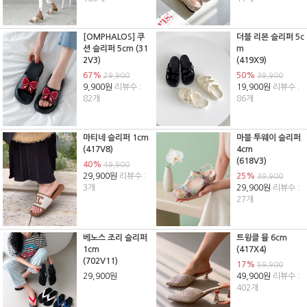
[OMPHALOS] 쿠
더블 리본 슬리퍼 5c
션 슬리퍼 5cm (31
m
2V3)
(419X9)
67%
50%
29,900
39,900
9,900원
리뷰수 :
19,900원
리뷰수 :
82개
86개
마티네 슬리퍼 1cm
마블 투웨이 슬리퍼
(417V8)
4cm
(618V3)
40%
49,900
29,900원
리뷰수 :
25%
39,900
3개
29,900원
리뷰수 :
27개
베노스 조리 슬리퍼
트윙클 뮬 6cm
1cm
(417X4)
(702V11)
17%
59,900
29,900원
49,900원
리뷰수 :
402개