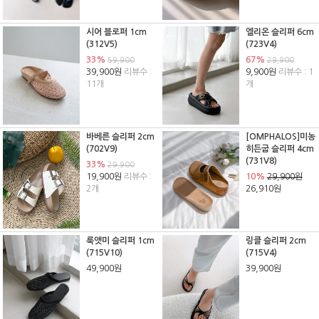
시어 블로퍼 1cm
엘리온 슬리퍼 6cm
(312V5)
(723V4)
33%
67%
59,900
29,900
39,900원
리뷰수 :
9,900원
리뷰수 : 1
11개
개
바베른 슬리퍼 2cm
[OMPHALOS]미농
(702V9)
히든굽 슬리퍼 4cm
(731V8)
33%
29,900
19,900원
리뷰수 :
10%
29,900원
2개
26,910원
룩앳미 슬리퍼 1cm
링클 슬리퍼 2cm
(715V10)
(715V4)
49,900원
39,900원