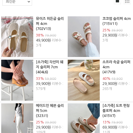
뮤이즈 히든굽 슬리
코코썸 슬리퍼 4cm
퍼 4cm
(715V11)
(702V13)
25%
39,900
38%
29,900원
리뷰수 :
79,900
49,900원
리뷰수 :
3개
3개
[소가죽] 각선미 웨
소프라 속굽 슬리퍼
지 슬리퍼 7cm
4cm
(404L6)
(417V9)
33%
40%
59,900
49,900
39,900원
리뷰수 :
29,900원
리뷰수 :
579개
265개
메이드인 헤븐 슬리
[소가죽] 도트 펀칭
퍼 5cm
블로퍼 4cm
(323J1)
(415V7)
25%
13%
39,900
79,900
29,900원
리뷰수 :
69,900원
리뷰수 :
189개
11개