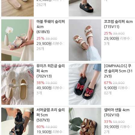
262개
마블 투웨이 슬리퍼
코코썸 슬리퍼 4cm
4cm
(715V11)
(618V3)
25%
39,900
25%
29,900원
리뷰수 :
39,900
29,900원
리뷰수 :
3개
26개
뮤이즈 히든굽 슬리
[OMPHALOS] 쿠
퍼 4cm
션 슬리퍼 5cm (31
(702V13)
2V3)
38%
67%
79,900
29,900
49,900원
리뷰수 :
9,900원
리뷰수 :
3개
82개
서머글램 조리 슬리
셀비아 샌들 4cm
퍼 5cm
(702V10)
(507V3)
33%
59,900
60%
39,900원
리뷰수 :
49,900
19,900원
리뷰수 :
2개