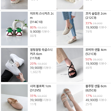
이브히 스니커즈 2c
코지 슬립온 2cm
m
(212C9)
(314C10)
33%
29,900
80%
19,900원
리뷰수 :
49,900
9,900원
리뷰수 :
79개
88개
점핑점핑 속굽스니
모비아 샌들 4cm
커즈 6cm
(521C8)
(117L8)
50%
39,900
20%
19,900원
리뷰수 :
49,900
39,900원
리뷰수 :
49개
1,682개
시어 블로퍼 1cm
블루밍 샌들 6cm
(312V5)
(625C6)
33%
17%
59,900
59,900
39,900원
리뷰수 :
49,900원
리뷰수 :
11개
25개