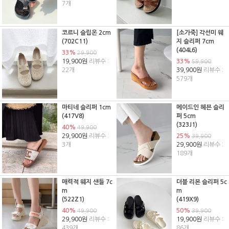
7개
코르니 슬립온 2cm
[소가죽] 각선미 웨
(702C11)
지 슬리퍼 7cm
(404L6)
33%
29,900
19,900원
리뷰수 :
33%
59,900
22개
39,900원
리뷰수 :
579개
마티네 슬리퍼 1cm
메이드인 헤븐 슬리
(417V8)
퍼 5cm
(323J1)
40%
49,900
29,900원
리뷰수 :
25%
39,900
3개
29,900원
리뷰수 :
189개
매력적 웨지 샌들 7c
더블 리본 슬리퍼 5c
m
m
(522Z1)
(419X9)
40%
50%
49,900
39,900
29,900원
리뷰수 :
19,900원
리뷰수 :
439개
86개