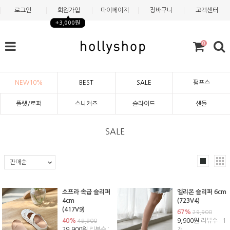
로그인
회원가입
마이페이지
장바구니
고객센터
+3,000원
0
NEW10%
BEST
SALE
펌프스
플랫/로퍼
스니커즈
슬라이드
샌들
SALE
소프라 속굽 슬리퍼
엘리온 슬리퍼 6cm
4cm
(723V4)
(417V9)
67%
29,900
40%
9,900원
리뷰수 : 1
49,900
29,900원
리뷰수 :
개