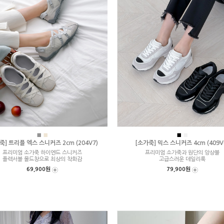
■
■
■
■
죽] 트리플 엑스 스니커즈 2cm (204V7)
[소가죽] 믹스 스니커즈 4cm (409V
프리미엄 소가죽 하이엔드 스니커즈
프리미엄 소가죽과 원단의 앙상블
플렉서블 몰드창으로 최상의 착화감
고급스러운 데일리룩
69,900원
79,900원