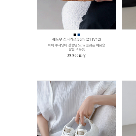
■
■
쉐도우 스니커즈 5cm (211V12)
에어 쿠셔닝이 결합된 5cm 플랫폼 아웃솔
발볼 여유핏
39,900원