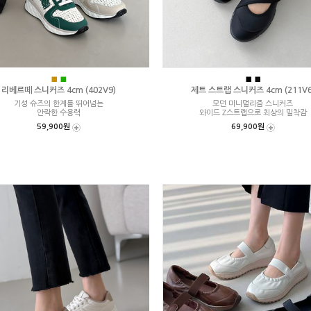
■
■
■
■
리베르떼 스니커즈 4cm (402V9)
제트 스트랩 스니커즈 4cm (211V6
기성 슈즈의 한계를 뛰어넘는
모던 미니멀리즘 스니커즈
안락한 수용력
와이드 Z스트랩으로 최상의 밀착감
59,900원
69,900원