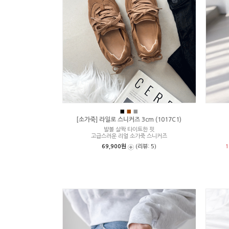
■
■
■
[소가죽] 라일로 스니커즈 3cm (1017C1)
발볼 살짝 타이트한 핏
고급스러운 리얼 소가죽 스니커즈
69,900원
(리뷰: 5)