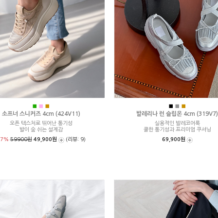
■
■
■
■
■
■
소프너 스니커즈 4cm (424V11)
발레리나 런 슬립온 4cm (319V7)
오픈 텍스처로 뛰어난 통기성
실용적인 발레코어룩
발이 숨 쉬는 설계감
쿨한 통기성과 프리미엄 쿠셔닝
17%
59900원
49,900원
(리뷰: 9)
69,900원