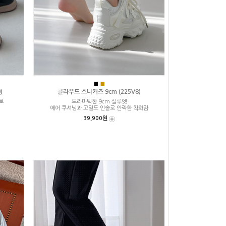
■
■
)
클라우드 스니커즈 9cm (225V8)
로
드라마틱한 9cm 실루엣
에어 쿠셔닝과 고밀도 인솔로 안락한 착화감
39,900원