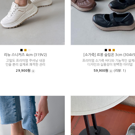
■
■
■
■
■
■
리뉴 스니커즈 4cm (319V2)
[소가죽] 르봉 슬립온 3cm (304V9
고밀도 프리미엄 쿠셔닝 내장
프리미엄 소가죽 바디와 기능적인 설계
인솔 분리 설계로 쾌적한 관리
디자인과 실용성이 완벽한 아이템
29,900원
59,900원
(리뷰: 1)