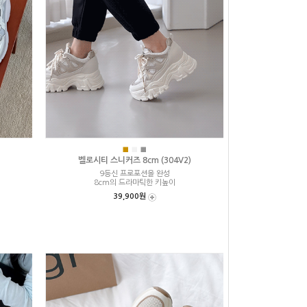
■
■
■
벨로시티 스니커즈 8cm (304V2)
9등신 프로포션을 완성
8cm의 드라마틱한 키높이
39,900원