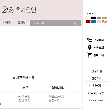
장바구니
즐겨찾기
상품리뷰
부츠
악세사리
레인부츠
양말/스타킹
상
천연가죽
깔창/패드
죽