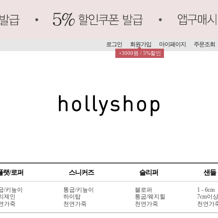
로그인
회원가입
마이페이지
주문조회
+3000원 / 5%할인
플랫/로퍼
스니커즈
슬리퍼
샌들
굽/키높이
통굽/키높이
블로퍼
1 - 6cm
리제인
하이탑
통굽/웨지힐
7cm이
연가죽
천연가죽
천연가죽
천연가