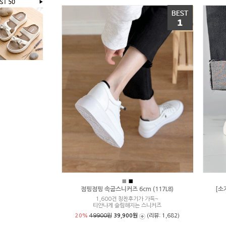
■
■
점핑점핑 속굽스니커즈 6cm (117L8)
[소
1,600건 칭찬후기가 가득~
티안나게 슬림해지는 스니커즈
20%
49900원
39,900원
(리뷰: 1,682)