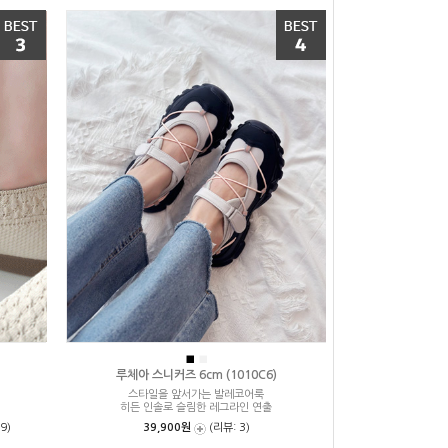
■
■
루체아 스니커즈 6cm (1010C6)
스타일을 앞서가는 발레코어룩
히든 인솔로 슬림한 레그라인 연출
9)
39,900원
(리뷰: 3)