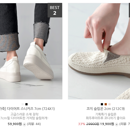
■
■
■
■
■
가죽] 다이어트 스니커즈 7cm (724X1)
코지 슬립온 2cm (212C9)
고급스러운 소재 장착
기획특가 슬립온
7cm힐 다이어트한 거처럼 슬림하게-
휘뚜루마뚜루 코디하기 좋아요
59,900원
(리뷰: 44)
33%
29900원
19,900원
(리뷰: 7