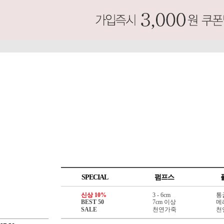
SPECIAL
펌프스
신상 10%
3 - 6cm
통
BEST 50
7cm 이상
메
SALE
천연가죽
천