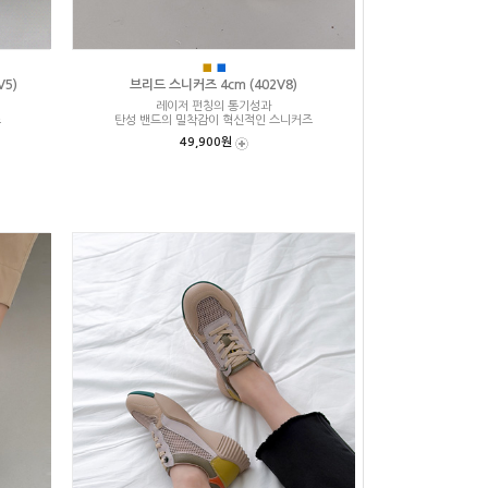
■
■
V5)
브리드 스니커즈 4cm (402V8)
레이저 펀칭의 통기성과
즈
탄성 밴드의 밀착감이 혁신적인 스니커즈
49,900원