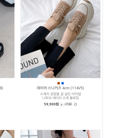
■
■
6)
레이어 스니커즈 4cm (114V5)
소재의 장점을 잘 살린 아이템
니트와 레더의 소재 블로킹
59,900원
(리뷰: 2)