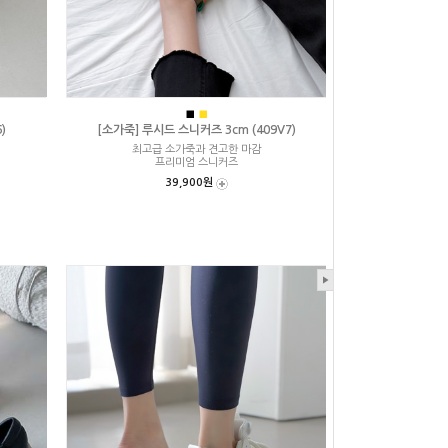
■
■
)
[소가죽] 루시드 스니커즈 3cm (409V7)
최고급 소가죽과 견고한 마감
프리미엄 스니커즈
39,900원