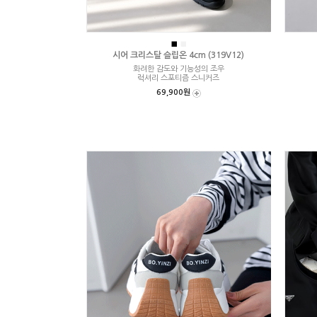
■
■
시어 크리스탈 슬립온 4cm (319V12)
화려한 감도와 기능성의 조우
럭셔리 스포티즘 스니커즈
69,900원