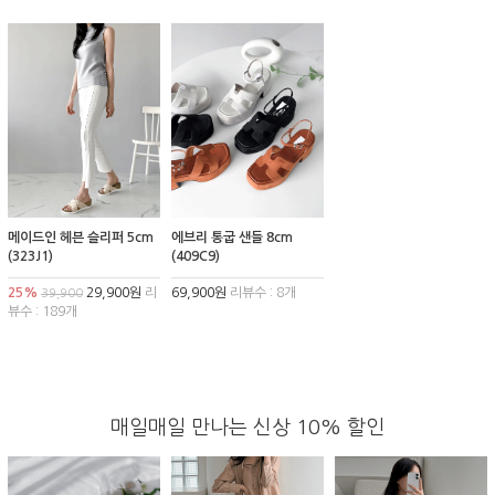
메이드인 헤븐 슬리퍼 5cm
에브리 통굽 샌들 8cm
(323J1)
(409C9)
25%
29,900원
리
69,900원
리뷰수 : 8개
39,900
뷰수 : 189개
매일매일 만나는 신상 10% 할인