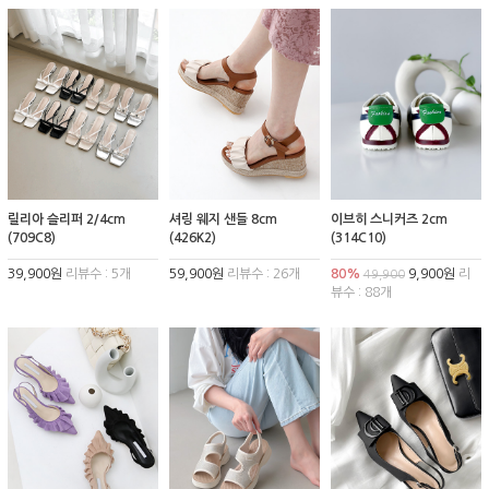
릴리아 슬리퍼 2/4cm
셔링 웨지 샌들 8cm
이브히 스니커즈 2cm
(709C8)
(426K2)
(314C10)
39,900원
리뷰수 : 5개
59,900원
리뷰수 : 26개
80%
9,900원
리
49,900
뷰수 : 88개