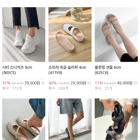
시티 스니커즈 9cm
소프라 속굽 슬리퍼 4cm
블루밍 샌들 6cm
(903C5)
(417V9)
(625C6)
33%
39,900원
리
40%
29,900원
리
17%
49,900원
리
59,900
49,900
59,900
뷰수 : 173개
뷰수 : 269개
뷰수 : 25개