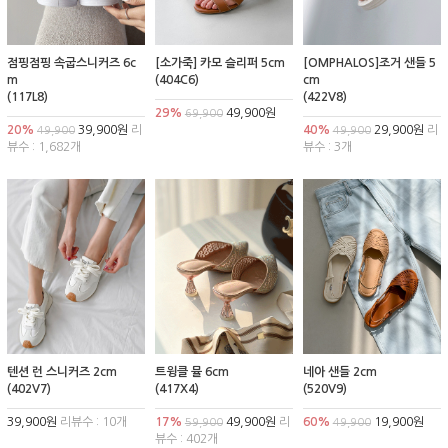
점핑점핑 속굽스니커즈 6c
[소가죽] 카모 슬리퍼 5cm
[OMPHALOS]조거 샌들 5
m
(404C6)
cm
(117L8)
(422V8)
29%
49,900원
69,900
20%
39,900원
리
40%
29,900원
리
49,900
49,900
뷰수 : 1,682개
뷰수 : 3개
텐션 런 스니커즈 2cm
트윙클 뮬 6cm
네아 샌들 2cm
(402V7)
(417X4)
(520V9)
39,900원
리뷰수 : 10개
17%
49,900원
리
60%
19,900원
59,900
49,900
뷰수 : 402개