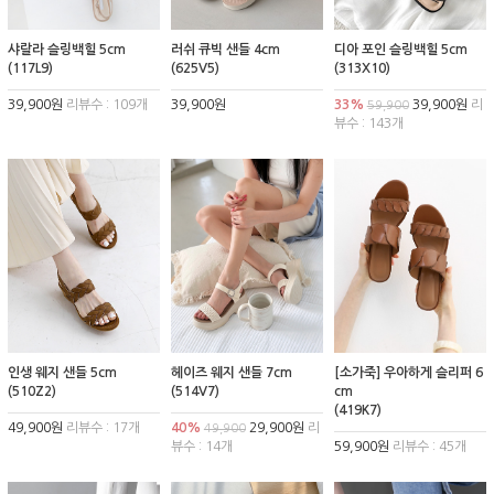
샤랄라 슬링백힐 5cm
러쉬 큐빅 샌들 4cm
디아 포인 슬링백힐 5cm
(117L9)
(625V5)
(313X10)
39,900원
리뷰수 : 109개
39,900원
33%
39,900원
리
59,900
뷰수 : 143개
인생 웨지 샌들 5cm
헤이즈 웨지 샌들 7cm
[소가죽] 우아하게 슬리퍼 6
(510Z2)
(514V7)
cm
(419K7)
49,900원
리뷰수 : 17개
40%
29,900원
리
49,900
뷰수 : 14개
59,900원
리뷰수 : 45개