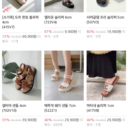
[소가죽] 도트 펀칭 블로퍼
엘리온 슬리퍼 6cm
서머글램 조리 슬리퍼 5cm
4cm
(723V4)
(507V3)
(415V7)
67%
9,900원
리
60%
19,900원
리
29,900
49,900
13%
69,900원
리
뷰수 : 4개
뷰수 : 9개
79,900
뷰수 : 11개
셀비아 샌들 4cm
매력적 웨지 샌들 7cm
마티네 슬리퍼 1cm
(702V10)
(522Z1)
(417V8)
33%
39,900원
40%
29,900원
리
40%
29,900원
리
59,900
49,900
49,900
뷰수 : 439개
뷰수 : 3개