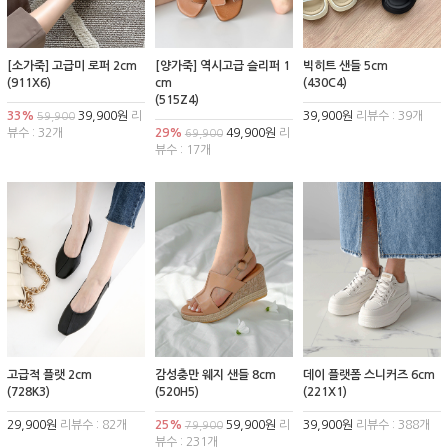
[소가죽] 고급미 로퍼 2cm
[양가죽] 역시고급 슬리퍼 1
빅히트 샌들 5cm
(911X6)
cm
(430C4)
(515Z4)
33%
39,900원
리
39,900원
리뷰수 : 39개
59,900
뷰수 : 32개
29%
49,900원
리
69,900
뷰수 : 17개
고급적 플랫 2cm
감성충만 웨지 샌들 8cm
데이 플랫폼 스니커즈 6cm
(728K3)
(520H5)
(221X1)
29,900원
리뷰수 : 82개
25%
59,900원
리
39,900원
리뷰수 : 388개
79,900
뷰수 : 231개