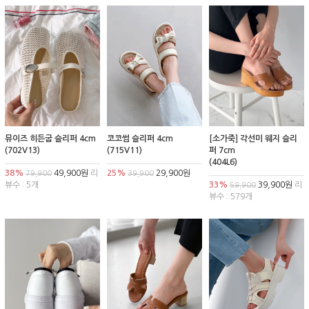
뮤이즈 히든굽 슬리퍼 4cm
코코썸 슬리퍼 4cm
[소가죽] 각선미 웨지 슬리
(702V13)
(715V11)
퍼 7cm
(404L6)
38%
49,900원
리
25%
29,900원
79,900
39,900
뷰수 : 5개
33%
39,900원
리
59,900
뷰수 : 579개