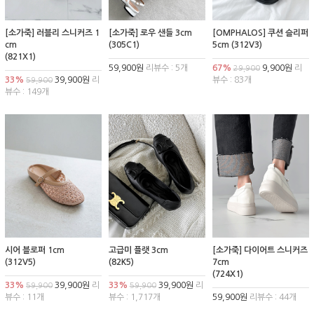
[소가죽] 러블리 스니커즈 1
[소가죽] 로우 샌들 3cm
[OMPHALOS] 쿠션 슬리퍼
cm
(305C1)
5cm (312V3)
(821X1)
59,900원
리뷰수 : 5개
67%
9,900원
리
29,900
33%
39,900원
리
뷰수 : 83개
59,900
뷰수 : 149개
시어 블로퍼 1cm
고급미 플랫 3cm
[소가죽] 다이어트 스니커즈
(312V5)
(82K5)
7cm
(724X1)
33%
39,900원
리
33%
39,900원
리
59,900
59,900
뷰수 : 11개
뷰수 : 1,717개
59,900원
리뷰수 : 44개