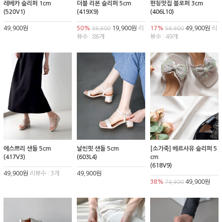
레베카 슬리퍼 1cm
더블 리본 슬리퍼 5cm
펀칭맛집 블로퍼 3cm
(520V1)
(419X9)
(406L10)
49,900원
50%
19,900원
리
17%
49,900원
리
39,900
59,900
뷰수 : 86개
뷰수 : 49개
에스쁘리 샌들 5cm
날씬핏 샌들 5cm
[소가죽] 베르사유 슬리퍼 5
(417V3)
(603L4)
cm
(618V9)
49,900원
리뷰수 : 3개
49,900원
38%
49,900원
79,900