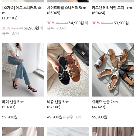
[소가죽] 에르 스니커즈 4c
사이드라벨 스니커즈 5cm
카르멘 메리제인 로퍼 1cm
m
(830X5)
(604V4)
(1011X2)
30%
34,900원
리
30%
69,900원
49,900
99,900
30%
69,900원
리
뷰수 : 203개
99,900
뷰수 : 87개
페미 샌들 5cm
네쥬 샌들 3cm
쥬레므 샌들 2cm
(507V7)
(621X6)
(424V7)
59,900원
49,900원
리뷰수 : 8개
59,900원