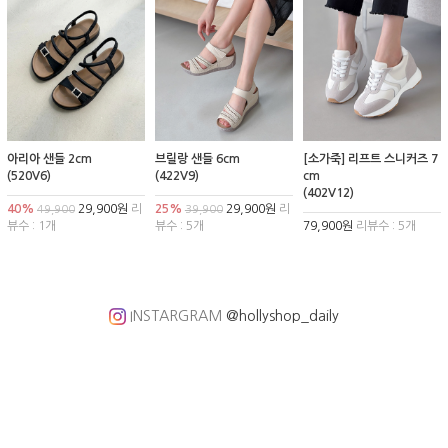
아리아 샌들 2cm
브릴랑 샌들 6cm
[소가죽] 리프트 스니커즈 7
(520V6)
(422V9)
cm
(402V12)
40%
29,900원
리
25%
29,900원
리
49,900
39,900
뷰수 : 1개
뷰수 : 5개
79,900원
리뷰수 : 5개
INSTARGRAM
@hollyshop_daily