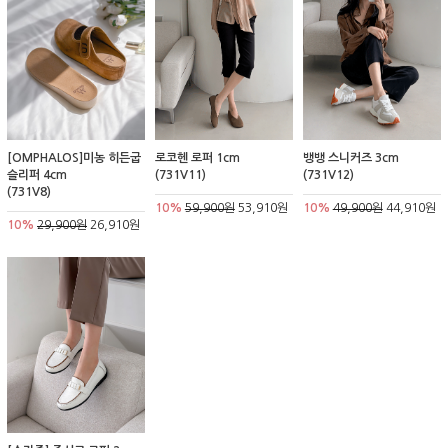
[OMPHALOS]미농 히든굽
로코헨 로퍼 1cm
뱅뱅 스니커즈 3cm
슬리퍼 4cm
(731V11)
(731V12)
(731V8)
10%
59,900원
53,910원
10%
49,900원
44,910원
10%
29,900원
26,910원