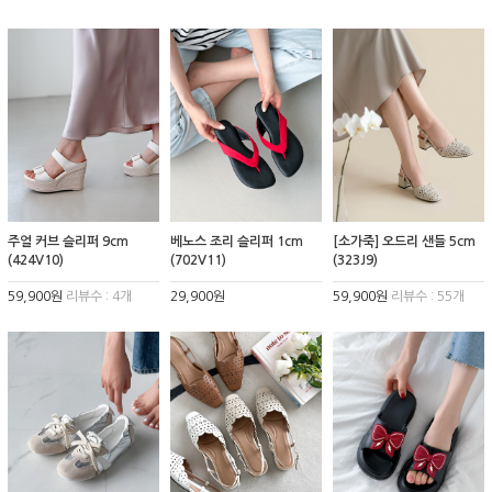
주얼 커브 슬리퍼 9cm
베노스 조리 슬리퍼 1cm
[소가죽] 오드리 샌들 5cm
(424V10)
(702V11)
(323J9)
59,900원
리뷰수 : 4개
29,900원
59,900원
리뷰수 : 55개