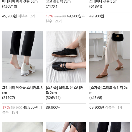
베네치아 웨지 샌들 5cm
코코 슬링백 7cm
스테파니 샌들 5cm
(430V10)
(717X1)
(618V1)
49,900원
리뷰수 : 2개
17%
49,900원
리
49,900원
59,900
뷰수 : 26개
그리너리 에어굽 스니커즈 8
[소가죽] 브리드 런 스니커
[소가죽] 그리드 슬리퍼 2c
cm
즈 2cm
m
(219C7)
(326V11)
(415V8)
17%
49,900원
리
89,900원
69,900원
리뷰수 : 1개
59,900
뷰수 : 18개