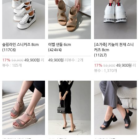
슬림라인 스니커즈 8cm
이벨 샌들 6cm
[소가죽] 키높이 천재 스니
(117C6)
(424V4)
커즈 8cm
(112L7)
17%
49,900원
리
49,900원
리뷰수 : 2개
59,900
뷰수 : 185개
17%
49,900원
리
59,900
뷰수 : 1,370개