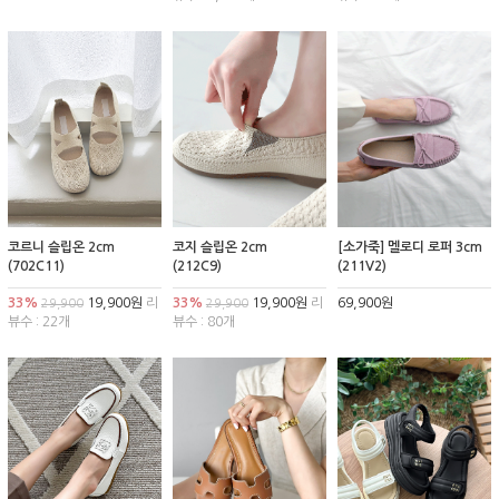
코르니 슬립온 2cm
코지 슬립온 2cm
[소가죽] 멜로디 로퍼 3cm
(702C11)
(212C9)
(211V2)
33%
19,900원
리
33%
19,900원
리
69,900원
29,900
29,900
뷰수 : 22개
뷰수 : 80개