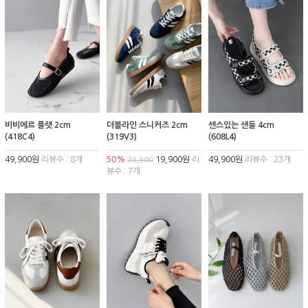
비비에르 플랫 2cm
더블라인 스니커즈 2cm
센스있는 샌들 4cm
(418C4)
(319V3)
(608L4)
49,900원
리뷰수 : 8개
50%
19,900원
리
49,900원
리뷰수 : 23개
39,900
뷰수 : 7개