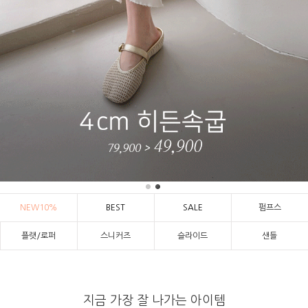
NEW10%
BEST
SALE
펌프스
플랫/로퍼
스니커즈
슬라이드
샌들
지금 가장 잘 나가는 아이템