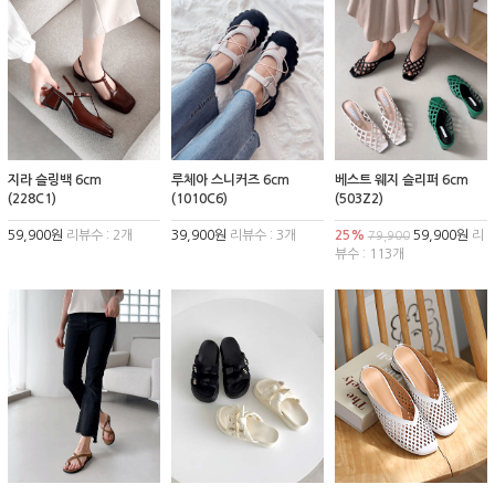
지라 슬링백 6cm
루체아 스니커즈 6cm
베스트 웨지 슬리퍼 6cm
(228C1)
(1010C6)
(503Z2)
59,900원
리뷰수 : 2개
39,900원
리뷰수 : 3개
25%
59,900원
리
79,900
뷰수 : 113개