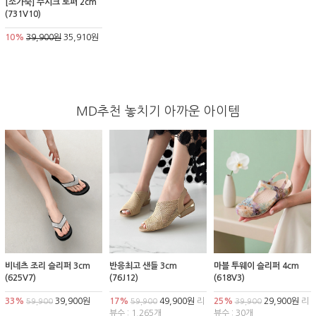
[소가죽] 주시크 로퍼 2cm
(731V10)
10%
39,900원
35,910원
MD추천 놓치기 아까운 아이템
비네츠 조리 슬리퍼 3cm
반응최고 샌들 3cm
마블 투웨이 슬리퍼 4cm
(625V7)
(76J12)
(618V3)
33%
39,900원
17%
49,900원
리
25%
29,900원
리
59,900
59,900
39,900
뷰수 : 1,265개
뷰수 : 30개