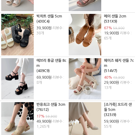
빅히트 샌들 5cm
메이 샌들 2cm
(430C4)
(531X9)
39,900원
리뷰수 :
67%
59,900
38개
19,900원
리뷰수 :
65개
에브리 통굽 샌들 8c
헤이즈 웨지 샌들 7c
m
m
(409C9)
(514V7)
69,900원
리뷰수 :
40%
49,900
8개
29,900원
리뷰수 :
13개
반응최고 샌들 3cm
[소가죽] 오드리 샌
(76J12)
들 5cm
(323J9)
17%
59,900
49,900원
리뷰수 :
59,900원
리뷰수 :
1,265개
55개