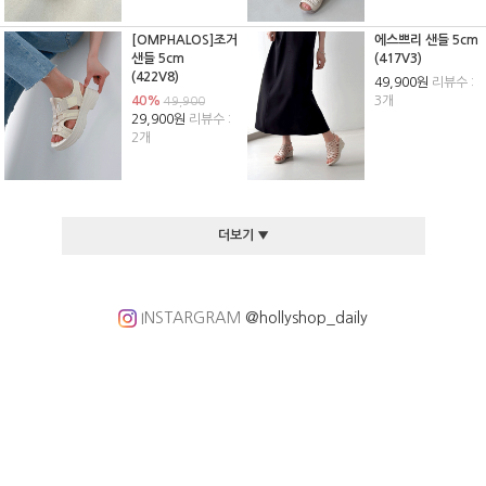
[OMPHALOS]조거
에스쁘리 샌들 5cm
샌들 5cm
(417V3)
(422V8)
49,900원
리뷰수 :
40%
3개
49,900
29,900원
리뷰수 :
2개
더보기 ▼
INSTARGRAM
@hollyshop_daily