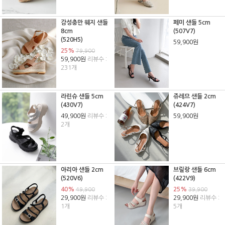
감성충만 웨지 샌들
페미 샌들 5cm
8cm
(507V7)
(520H5)
59,900원
25%
79,900
59,900원
리뷰수 :
231개
라린슈 샌들 5cm
쥬레므 샌들 2cm
(430V7)
(424V7)
49,900원
리뷰수 :
59,900원
2개
아리아 샌들 2cm
브릴랑 샌들 6cm
(520V6)
(422V9)
40%
25%
49,900
39,900
29,900원
리뷰수 :
29,900원
리뷰수 :
1개
5개