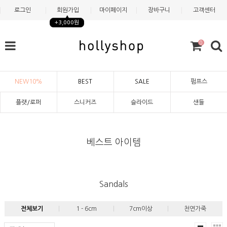
로그인
회원가입
마이페이지
장바구니
고객센터
+3,000원
0
NEW10%
BEST
SALE
펌프스
플랫/로퍼
스니커즈
슬라이드
샌들
베스트 아이템
Sandals
전체보기
1 - 6cm
7cm이상
천연가죽