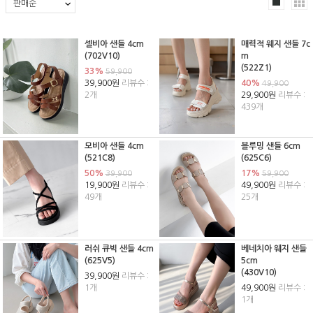
셀비아 샌들 4cm
매력적 웨지 샌들 7c
(702V10)
m
(522Z1)
33%
59,900
39,900원
리뷰수 :
40%
49,900
2개
29,900원
리뷰수 :
439개
모비아 샌들 4cm
블루밍 샌들 6cm
(521C8)
(625C6)
50%
17%
39,900
59,900
19,900원
리뷰수 :
49,900원
리뷰수 :
49개
25개
러쉬 큐빅 샌들 4cm
베네치아 웨지 샌들
(625V5)
5cm
(430V10)
39,900원
리뷰수 :
1개
49,900원
리뷰수 :
1개