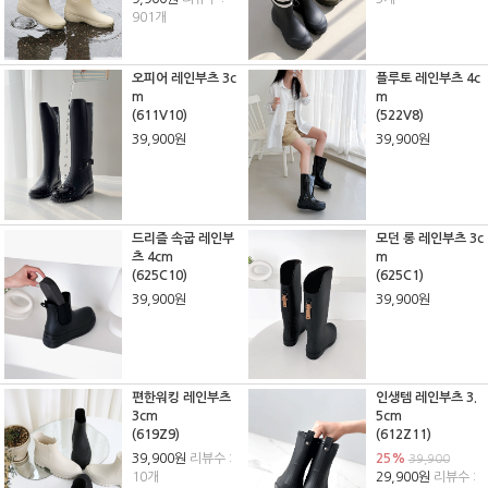
901개
오피어 레인부츠 3c
플루토 레인부츠 4c
m
m
(611V10)
(522V8)
39,900원
39,900원
드리즐 속굽 레인부
모던 롱 레인부츠 3c
츠 4cm
m
(625C10)
(625C1)
39,900원
39,900원
편한워킹 레인부츠
인생템 레인부츠 3.
3cm
5cm
(619Z9)
(612Z11)
39,900원
리뷰수 :
25%
39,900
10개
29,900원
리뷰수 :