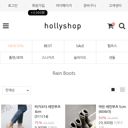
로그인
회원가입
마이페이지
장바구니
고객센터
+3,000원
0
NEW10%
BEST
SALE
펌프스
플랫/로퍼
스니커즈
슬라이드
샌들
Rain Boots
비가오다 레인부츠
마린 레인부츠 5cm
4cm
(604V3)
(311J14)
50%
59,900
75%
29,900원
리뷰수 :
39,900
9,900원
리뷰수 :
3개