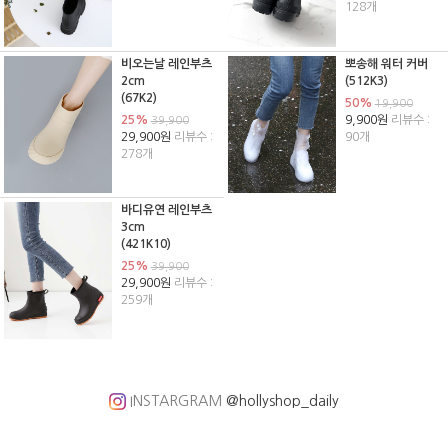
128개
비오는날 레인부츠
뽀송해 워터 커버
2cm
(512K3)
(67K2)
50%
19,900
25%
9,900원
리뷰수 :
39,900
29,900원
리뷰수 :
90개
278개
바디유연 레인부츠
3cm
(421K10)
25%
39,900
29,900원
리뷰수 :
259개
INSTARGRAM
@hollyshop_daily