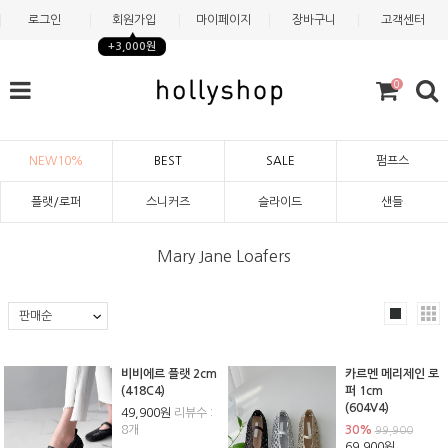
로그인
회원가입
마이페이지
장바구니
고객센터
+3,000원
0
NEW10%
BEST
SALE
펌프스
플랫/로퍼
스니커즈
슬라이드
샌들
Mary Jane Loafers
비비에르 플랫 2cm
카르멘 메리제인 로
(418C4)
퍼 1cm
(604V4)
49,900원
리뷰수 :
8개
30%
99,900
69,900원