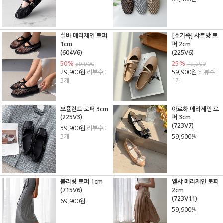
실바 메리제인 로퍼
[소가죽] 샤르망 로
1cm
퍼 2cm
(604V6)
(225V6)
50%
25%
59,900
79,900
29,900원
리뷰수 :
59,900원
리뷰수 :
3개
1개
오퓰런트 로퍼 3cm
아르하 메리제인 로
(225V3)
퍼 3cm
(723V7)
39,900원
리뷰수 :
3개
59,900원
블리링 로퍼 1cm
엘샤 메리제인 로퍼
(715V6)
2cm
(723V11)
69,900원
59,900원