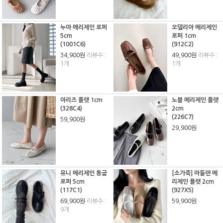
누아 메리제인 로퍼
오델리아 메리제인
5cm
로퍼 1cm
(1001C6)
(912C2)
34,900원
리뷰수 :
49,900원
리뷰수 :
1개
1개
아리즈 플랫 1cm
노블 메리제인 플랫
(328C4)
2cm
(226C7)
59,900원
29,900원
유니 메리제인 통굽
[소가죽] 마들렌 메
로퍼 5cm
리제인 플랫 2cm
(117C1)
(927X5)
69,900원
리뷰수 :
59,900원
9개