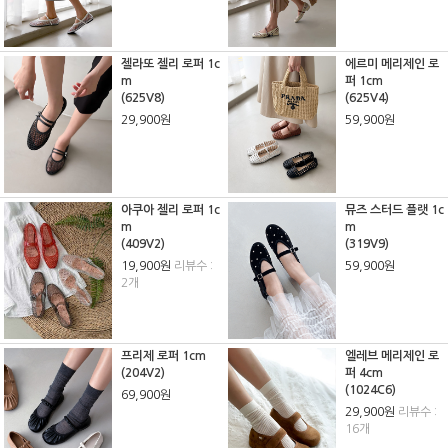
젤라또 젤리 로퍼 1c
에르미 메리제인 로
m
퍼 1cm
(625V8)
(625V4)
29,900원
59,900원
아쿠아 젤리 로퍼 1c
뮤즈 스터드 플랫 1c
m
m
(409V2)
(319V9)
19,900원
리뷰수 :
59,900원
2개
프리제 로퍼 1cm
엘레브 메리제인 로
(204V2)
퍼 4cm
(1024C6)
69,900원
29,900원
리뷰수 :
16개