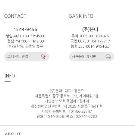
CONTACT
BANK INFO
1544-9456
(주)분더
평일 AM10:00 ~ PM5:00
우리 1005-901-674876
점심 PM1:00 ~ PM2:00
국민 807501-04-177717
토/일요일, 공휴일 휴무
농협 355-0014-9464-23
고객센터 연결
상품문의 게시판
INFO
(주)분더
대표 : 정은주
서울특별시 중구 동호로 172, 제이타워 5층
개인정보 보호 책임자 : 김세희
통신판매업신고번호 : 제 2025-서울중구-941 호
사업자 등록번호 : 101-86-22747
전화 : 1544-9456
팩스 : 02-744-3203
ABOUT