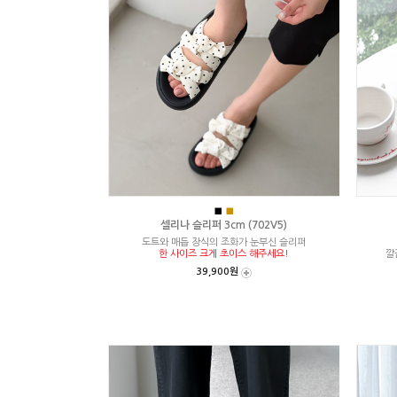
■
■
셀리나 슬리퍼 3cm (702V5)
도트와 매듭 장식의 조화가 눈부신 슬리퍼
한 사이즈 크게 초이스 해주세요!
깔
39,900원