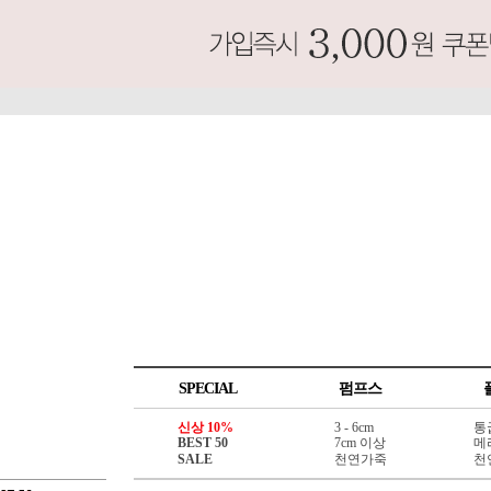
SPECIAL
펌프스
신상 10%
3 - 6cm
통
BEST 50
7cm 이상
메
SALE
천연가죽
천