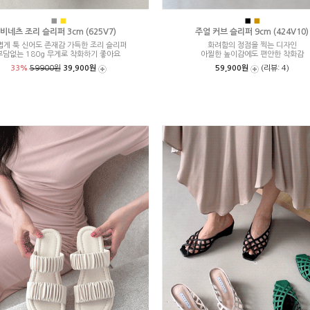
■
■
■
■
비네츠 조리 슬리퍼 3cm (625V7)
주얼 커브 슬리퍼 9cm (424V10)
볍게 툭 신어도 존재감 가득한 조리 슬리퍼
화려함의 정점을 찍는 디자인
부담없는 180g 무게로 착화하기 좋아요
아찔한 높이감에도 편안한 착화감
33%
59900원
39,900원
59,900원
(리뷰: 4)