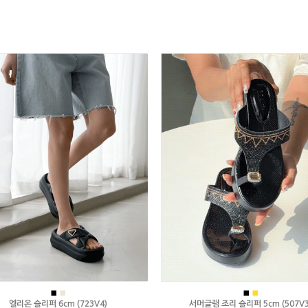
■
■
■
■
엘리온 슬리퍼 6cm (723V4)
서머글램 조리 슬리퍼 5cm (507V3