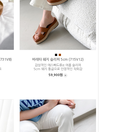
■
■
731V8)
바레타 웨지 슬리퍼 5cm (715V12)
감성적인 에스빠드류st 여름 슬리퍼
요
5cm 웨지 통굽으로 안정적인 착화감
59,900원