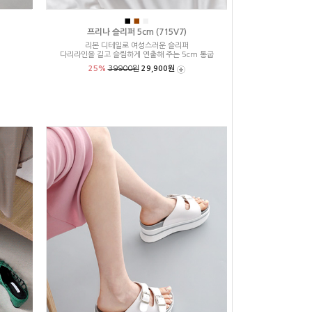
■
■
■
프리나 슬리퍼 5cm (715V7)
리본 디테일로 여성스러운 슬리퍼
다리라인을 길고 슬림하게 연출해 주는 5cm 통굽
25%
39900원
29,900원