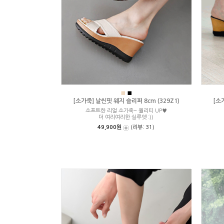
■
■
[소가죽] 날씬핏 웨지 슬리퍼 8cm (329Z1)
[소
소프트한 리얼 소가죽~ 퀄리티 UP♥
더 여리여리한 실루엣 :))
49,900원
(리뷰: 31)