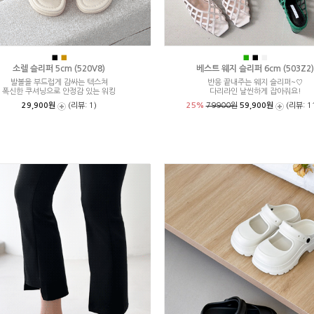
■
■
■
■
■
소렐 슬리퍼 5cm (520V8)
베스트 웨지 슬리퍼 6cm (503Z2)
발볼을 부드럽게 감싸는 텍스쳐
반응 끝내주는 웨지 슬리퍼~♡
폭신한 쿠셔닝으로 안정감 있는 워킹
다리라인 날씬하게 잡아줘요!
29,900원
(리뷰: 1)
25%
79900원
59,900원
(리뷰: 1