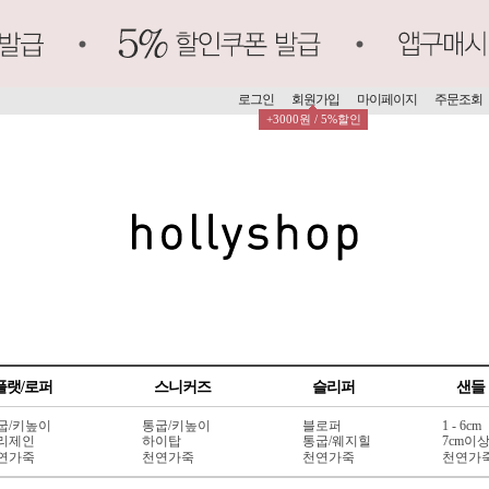
로그인
회원가입
마이페이지
주문조회
+3000원 / 5%할인
플랫/로퍼
스니커즈
슬리퍼
샌들
굽/키높이
통굽/키높이
블로퍼
1 - 6cm
리제인
하이탑
통굽/웨지힐
7cm이
연가죽
천연가죽
천연가죽
천연가