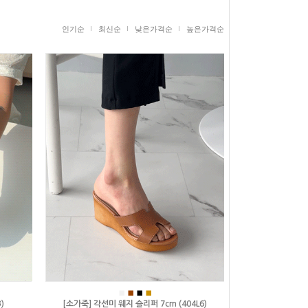
인기순
최신순
낮은가격순
높은가격순
■
■
■
■
)
[소가죽] 각선미 웨지 슬리퍼 7cm (404L6)