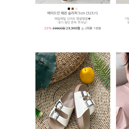
■
■
■
메이드인 헤븐 슬리퍼 5cm (323J1)
매일매일 신어도 탱글탱글♥
가
내가 찾던 쫀득 쿠셔닝!
25%
39900원
29,900원
(리뷰: 189)