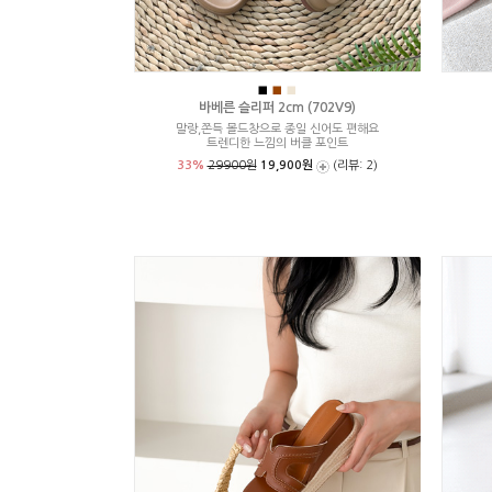
■
■
■
바베른 슬리퍼 2cm (702V9)
말랑,쫀득 몰드창으로 종일 신어도 편해요
트렌디한 느낌의 버클 포인트
33%
29900원
19,900원
(리뷰: 2)