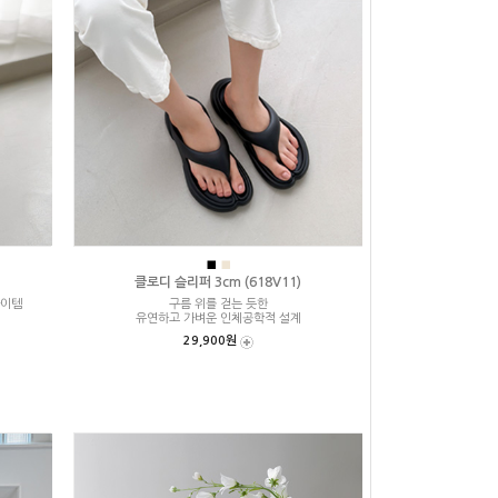
■
■
클로디 슬리퍼 3cm (618V11)
아이템
구름 위를 걷는 듯한
유연하고 가벼운 인체공학적 설계
29,900원