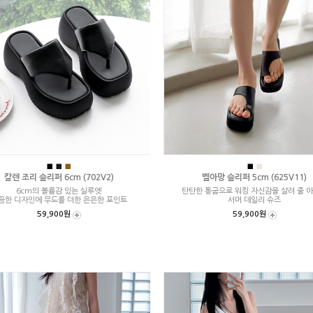
■
■
■
■
■
칼렌 조리 슬리퍼 6cm (702V2)
벨아망 슬리퍼 5cm (625V11)
6cm의 볼륨감 있는 실루엣
탄탄한 통굽으로 워킹 자신감을 살려 줄 
끔한 디자인에 무드를 더한 은은한 포인트
서머 데일리 슈즈
59,900원
59,900원