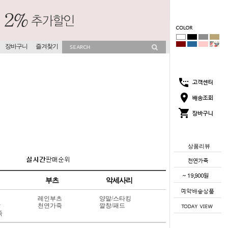
장바구니
즐겨찾기
상품리뷰
부츠
악세사리
레인부츠
양말/스타킹
상
천연가죽
깔창/패드
죽