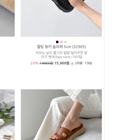
■
■
■
퀼팅 청키 슬리퍼 5cm (329X5)
비오는 날도 물기만 탈탈 털어주면 끝
이지 케어(Easy-care) 아이템
20%
19900원
15,900원
(리뷰: 199)