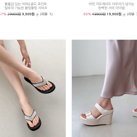
볼륨감 있는 어퍼&골드 포인트
어떤 각도에서도 아우라가 넘치는
탈부착 가능한 블링블링 지비츠
완벽한 서머 아이템
67%
29900원
9,900원
(리뷰: 1)
60%
49900원
19,900원
(리뷰: 