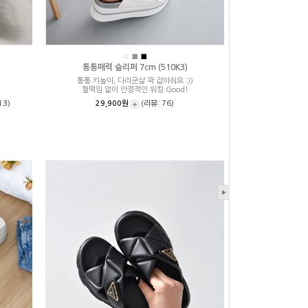
■
■
■
통통매력 슬리퍼 7cm (510K3)
통통 키높이, 다리군살 꽉 잡아줘요 :))
헐떡임 없이 안정적인 워킹 Good!
13)
29,900원
(리뷰: 76)