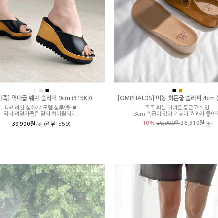
■
■
■
■
■
가죽] 역대급 웨지 슬리퍼 9cm (315K7)
[OMPHALOS] 미농 히든굽 슬리퍼 4cm (
다리라인 실화?? 모델 실루엣~♥
톡톡 튀는 귀여운 둥근코 쉐입
역시 리얼가죽은 달라 하이퀄리티!
3cm 속굽이 있어 키높이 효과가 좋아
10%
29,900원
26,910원
39,900원
(리뷰: 559)