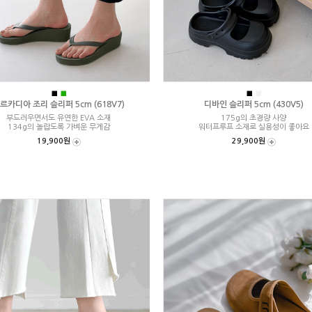
■
■
■
■
르카디아 조리 슬리퍼 5cm (618V7)
디바인 슬리퍼 5cm (430V5)
부드러우면서도 유연한 EVA 소재
175g의 초경량 사양
134g의 놀랍도록 가벼운 무게감
워터프루프 소재로 실용성이 좋아요
19,900원
29,900원