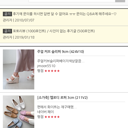
공지
후기에 문의를 하시면 답변 달 수 없어요 ㅠㅠ 문의는 Q&A에 해주세요~♡
관리자 | 2010/07/07
공지
포토리뷰 (1000포인트) / 사진이 없는 후기글 (500포인트)
관리자 | 2019/01/18
주얼 커브 슬리퍼 9cm (424V10)
주얼커브슬리퍼베이지색상깔끔...
jmoon5510
★★★★★
평점
[소가죽] 멜로디 로퍼 3cm (211V2)
편해서 화이트는 재구매했...
네이버 페이
★★★★★
평점