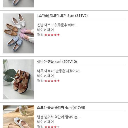
[소가죽] 멜로디 로퍼 3cm (211V2)
신발 예쁘고 첫주문후 예뻐...
네이버 페이
★★★★★
평점
셀비아 샌들 4cm (702V10)
너무 예뻐요. 발등은 까졌어요...
네이버 페이
★★★★★
평점
소프라 속굽 슬리퍼 4cm (417V9)
발볼 넓어서 약간에 헐덕이는...
네이버 페이
★★★★
★
평점