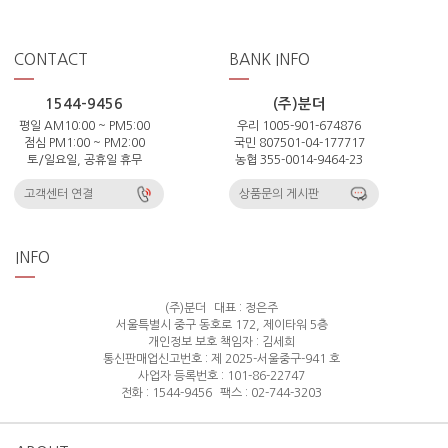
CONTACT
BANK INFO
1544-9456
(주)분더
평일 AM10:00 ~ PM5:00
우리 1005-901-674876
점심 PM1:00 ~ PM2:00
국민 807501-04-177717
토/일요일, 공휴일 휴무
농협 355-0014-9464-23
고객센터 연결
상품문의 게시판
INFO
(주)분더
대표 : 정은주
서울특별시 중구 동호로 172, 제이타워 5층
개인정보 보호 책임자 : 김세희
통신판매업신고번호 : 제 2025-서울중구-941 호
사업자 등록번호 : 101-86-22747
전화 : 1544-9456
팩스 : 02-744-3203