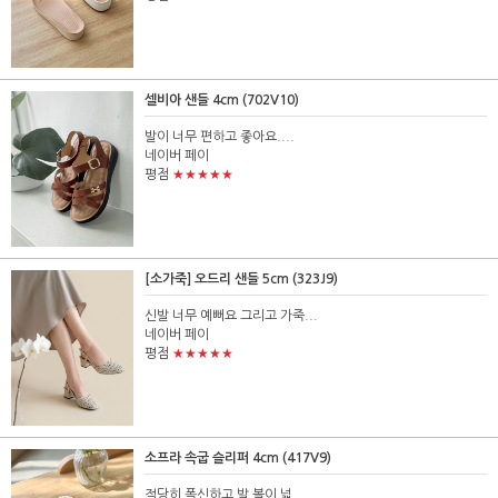
셀비아 샌들 4cm (702V10)
발이 너무 편하고 좋아요....
네이버 페이
★★★★★
평점
[소가죽] 오드리 샌들 5cm (323J9)
신발 너무 예뻐요 그리고 가죽...
네이버 페이
★★★★★
평점
소프라 속굽 슬리퍼 4cm (417V9)
적당히 폭신하고 발 볼이 넓...