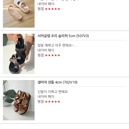
네이버 페이
★★★★★
평점
서머글램 조리 슬리퍼 5cm (507V3)
엄청 예쁘고 아주 편해요~...
네이버 페이
★★★★★
평점
셀비아 샌들 4cm (702V10)
신발이 이쁘고 편해요
네이버 페이
★★★★★
평점