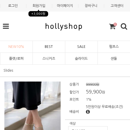
로그인
회원가입
마이페이지
장바구니
고객센터
+3,000원
0
NEW10%
BEST
SALE
펌프스
플랫/로퍼
스니커즈
슬라이드
샌들
Slides
상품가
99900원
59,900
할인가
원
포인트
1%
5만원이상 무료배송
(조건)
배송비
색상