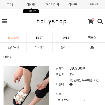
로그인
회원가입
마이페이지
장바구니
고객센터
+3,000원
0
NEW10%
BEST
SALE
펌프스
플랫/로퍼
스니커즈
슬라이드
샌들
Slides
39,900
상품가
원
포인트
1%
5만원이상 무료배송
(조건)
배송비
색상