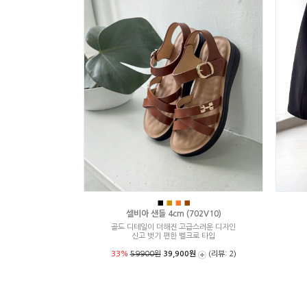
■
■
■
■
셀비아 샌들 4cm (702V10)
골드 디테일이 더해진 고급스러운 디자인
신고 벗기 편한 벨크로 타입
33%
59900원
39,900원
(리뷰: 2)