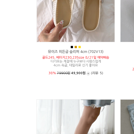
■
■
■
뮤이즈 히든굽 슬리퍼 4cm (702V13)
골드245, 베이지230,235size 8/21일 예약배송
다가오는 계절에 누구보다 사랑스럽게
4cm 속굽, 데일리로 신기 좋아요
38%
79900원
49,900원
(리뷰: 5)