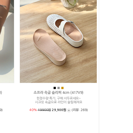
■
■
■
)
소프라 속굽 슬리퍼 4cm (417V9)
한정수량 특가, 구매 서두르세요~
시크릿 속굽으로 라인이 슬림해져요
9)
40%
49900원
29,900원
(리뷰: 269)