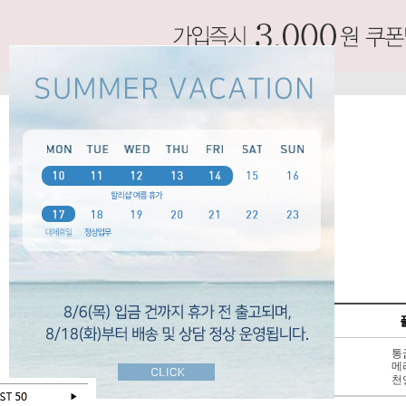
SPECIAL
펌프스
신상 10%
3 - 6cm
통
BEST 50
7cm 이상
메
SALE
천연가죽
천
오늘 하루 보지않기
닫기