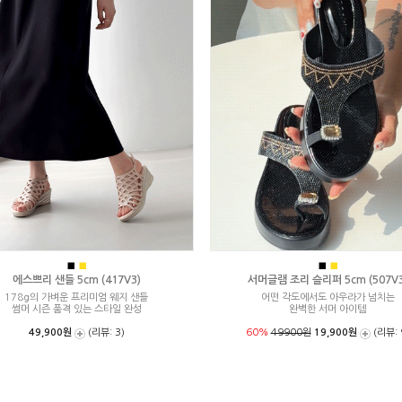
■
■
■
■
에스쁘리 샌들 5cm (417V3)
서머글램 조리 슬리퍼 5cm (507V3
178g의 가벼운 프리미엄 웨지 샌들
어떤 각도에서도 아우라가 넘치는
썸머 시즌 품격 있는 스타일 완성
완벽한 서머 아이템
49,900원
(리뷰: 3)
60%
49900원
19,900원
(리뷰: 