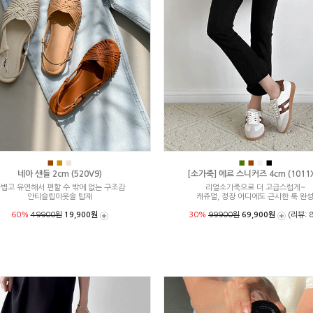
■
■
■
■
■
■
■
네아 샌들 2cm (520V9)
[소가죽] 에르 스니커즈 4cm (1011X
볍고 유연해서 편할 수 밖에 없는 구조감
리얼소가죽으로 더 고급스럽게~
안티슬립아웃솔 탑재
캐쥬얼, 정장 어디에도 근사한 룩 완
60%
49900원
19,900원
30%
99900원
69,900원
(리뷰: 8