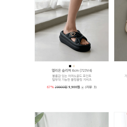
■
■
엘리온 슬리퍼 6cm (723V4)
볼륨감 있는 어퍼&골드 포인트
가
탈부착 가능한 블링블링 지비츠
67%
29900원
9,900원
(리뷰: 3)