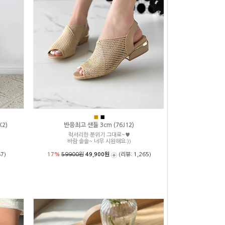
■
■
2)
반응최고 샌들 3cm (76J12)
럭셔리한 분위기 그대로~♥
성
바람 솔솔~ 너무 시원해요:))
7)
17%
59900원
49,900원
(리뷰: 1,265)