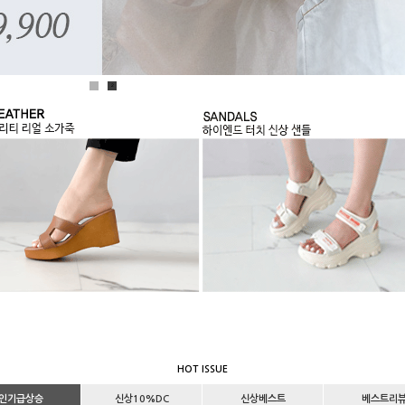
1
2
HOT ISSUE
인기급상승
신상10%DC
신상베스트
베스트리