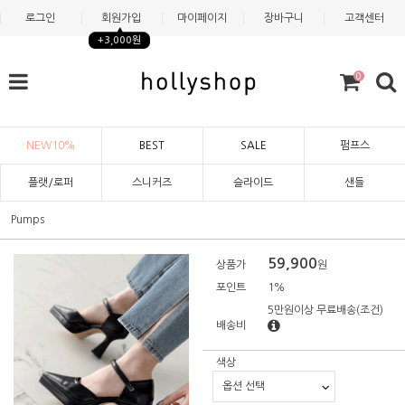
로그인
회원가입
마이페이지
장바구니
고객센터
+3,000원
0
NEW10%
BEST
SALE
펌프스
플랫/로퍼
스니커즈
슬라이드
샌들
Pumps
59,900
상품가
원
포인트
1%
5만원이상 무료배송
(조건)
배송비
색상