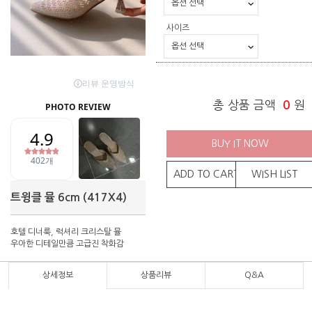
사이즈
총 상품 금액
0
원
BUY IT NOW
ADD TO CART
WISH LIST
트윙클 뮬 6cm (417X4)
호텔 디너룩, 럭셔리 크리스탈 뮬
우아한 디테일만큼 고급진 착화감
상세정보
상품리뷰
Q&A