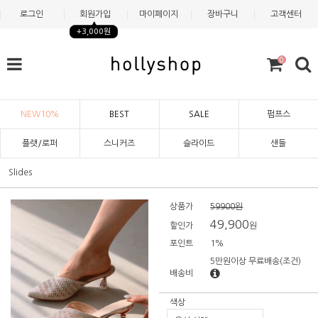
로그인
회원가입
마이페이지
장바구니
고객센터
+3,000원
0
NEW10%
BEST
SALE
펌프스
플랫/로퍼
스니커즈
슬라이드
샌들
Slides
상품가
59900원
49,900
할인가
원
포인트
1%
5만원이상 무료배송
(조건)
배송비
색상