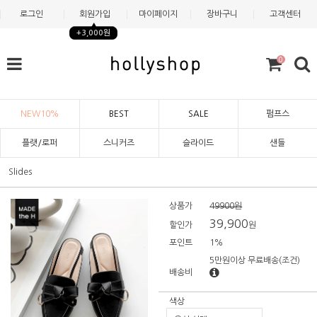
로그인
회원가입
마이페이지
장바구니
고객센터
+3,000원
0
NEW10%
BEST
SALE
펌프스
플랫/로퍼
스니커즈
슬라이드
샌들
Slides
상품가
49900원
39,900
할인가
원
포인트
1%
5만원이상 무료배송
(조건)
배송비
색상