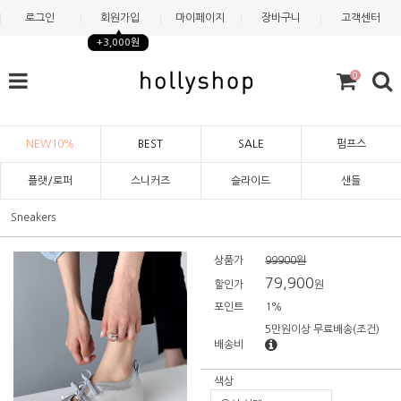
로그인
회원가입
마이페이지
장바구니
고객센터
+3,000원
0
NEW10%
BEST
SALE
펌프스
플랫/로퍼
스니커즈
슬라이드
샌들
Sneakers
상품가
99900원
79,900
할인가
원
포인트
1%
5만원이상 무료배송
(조건)
배송비
색상