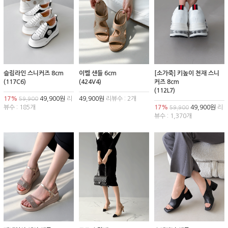
슬림라인 스니커즈 8cm
이벨 샌들 6cm
[소가죽] 키높이 천재 스니
(117C6)
(424V4)
커즈 8cm
(112L7)
17%
49,900원
리
49,900원
리뷰수 : 2개
59,900
뷰수 : 185개
17%
49,900원
리
59,900
뷰수 : 1,370개