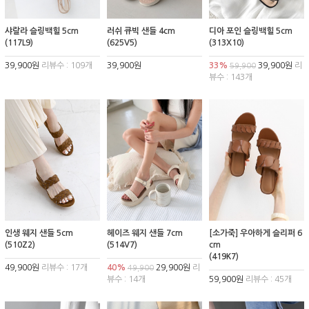
샤랄라 슬링백힐 5cm
러쉬 큐빅 샌들 4cm
디아 포인 슬링백힐 5cm
(117L9)
(625V5)
(313X10)
39,900원
리뷰수 : 109개
39,900원
33%
39,900원
리
59,900
뷰수 : 143개
인생 웨지 샌들 5cm
헤이즈 웨지 샌들 7cm
[소가죽] 우아하게 슬리퍼 6
(510Z2)
(514V7)
cm
(419K7)
49,900원
리뷰수 : 17개
40%
29,900원
리
49,900
뷰수 : 14개
59,900원
리뷰수 : 45개