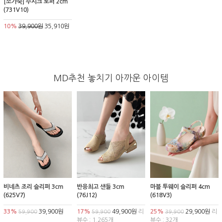
[소가죽] 주시크 로퍼 2cm
(731V10)
10%
39,900원
35,910원
MD추천 놓치기 아까운 아이템
비네츠 조리 슬리퍼 3cm
반응최고 샌들 3cm
마블 투웨이 슬리퍼 4cm
(625V7)
(76J12)
(618V3)
33%
39,900원
17%
49,900원
리
25%
29,900원
리
59,900
59,900
39,900
뷰수 : 1,265개
뷰수 : 32개