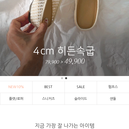
NEW10%
BEST
SALE
펌프스
플랫/로퍼
스니커즈
슬라이드
샌들
지금 가장 잘 나가는 아이템