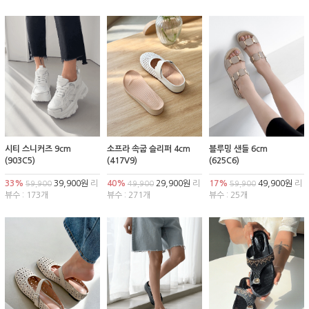
시티 스니커즈 9cm
소프라 속굽 슬리퍼 4cm
블루밍 샌들 6cm
(903C5)
(417V9)
(625C6)
33%
39,900원
리
40%
29,900원
리
17%
49,900원
리
59,900
49,900
59,900
뷰수 : 173개
뷰수 : 271개
뷰수 : 25개