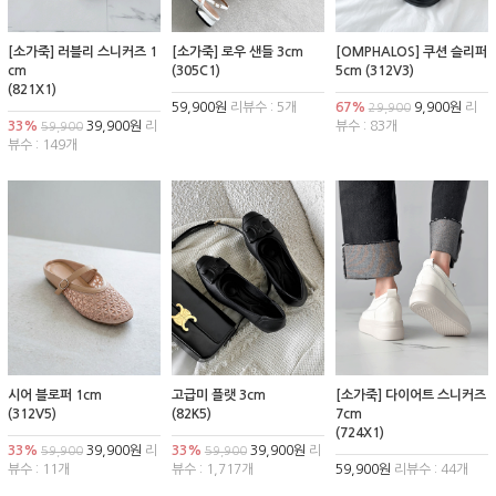
[소가죽] 러블리 스니커즈 1
[소가죽] 로우 샌들 3cm
[OMPHALOS] 쿠션 슬리퍼
cm
(305C1)
5cm (312V3)
(821X1)
59,900원
리뷰수 : 5개
67%
9,900원
리
29,900
33%
39,900원
리
뷰수 : 83개
59,900
뷰수 : 149개
시어 블로퍼 1cm
고급미 플랫 3cm
[소가죽] 다이어트 스니커즈
(312V5)
(82K5)
7cm
(724X1)
33%
39,900원
리
33%
39,900원
리
59,900
59,900
뷰수 : 11개
뷰수 : 1,717개
59,900원
리뷰수 : 44개