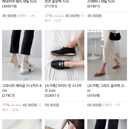
베네치아 웨지 샌들 5cm
코코 슬링백 7cm
스테파니 샌들 5cm
(430V10)
(717X1)
(618V1)
49,900원
리뷰수 : 2개
17%
49,900원
리
49,900원
59,900
뷰수 : 26개
그리너리 에어굽 스니커즈 8
[소가죽] 브리드 런 스니커
[소가죽] 그리드 슬리퍼 2c
cm
즈 2cm
m
(219C7)
(326V11)
(415V8)
17%
49,900원
리
89,900원
69,900원
리뷰수 : 1개
59,900
뷰수 : 18개