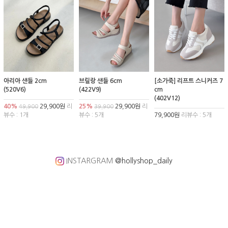
아리아 샌들 2cm
브릴랑 샌들 6cm
[소가죽] 리프트 스니커즈 7
(520V6)
(422V9)
cm
(402V12)
40%
29,900원
리
25%
29,900원
리
49,900
39,900
뷰수 : 1개
뷰수 : 5개
79,900원
리뷰수 : 5개
INSTARGRAM
@hollyshop_daily