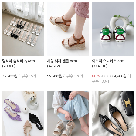
릴리아 슬리퍼 2/4cm
셔링 웨지 샌들 8cm
이브히 스니커즈 2cm
(709C8)
(426K2)
(314C10)
39,900원
리뷰수 : 5개
59,900원
리뷰수 : 26개
80%
9,900원
리
49,900
뷰수 : 88개