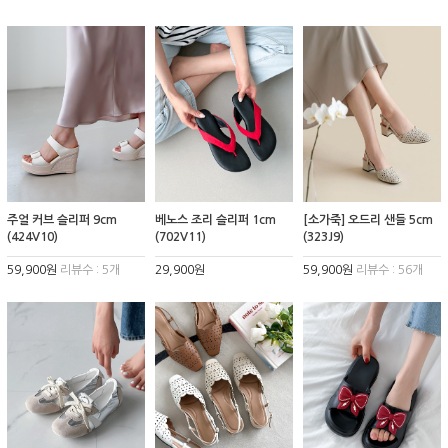
주얼 커브 슬리퍼 9cm
베노스 조리 슬리퍼 1cm
[소가죽] 오드리 샌들 5cm
(424V10)
(702V11)
(323J9)
59,900원
리뷰수 : 5개
29,900원
59,900원
리뷰수 : 56개