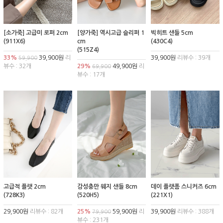
[소가죽] 고급미 로퍼 2cm
[양가죽] 역시고급 슬리퍼 1
빅히트 샌들 5cm
(911X6)
cm
(430C4)
(515Z4)
33%
39,900원
리
39,900원
리뷰수 : 39개
59,900
뷰수 : 32개
29%
49,900원
리
69,900
뷰수 : 17개
고급적 플랫 2cm
감성충만 웨지 샌들 8cm
데이 플랫폼 스니커즈 6cm
(728K3)
(520H5)
(221X1)
29,900원
리뷰수 : 82개
25%
59,900원
리
39,900원
리뷰수 : 388개
79,900
뷰수 : 231개