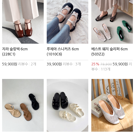
지라 슬링백 6cm
루체아 스니커즈 6cm
베스트 웨지 슬리퍼 6cm
(228C1)
(1010C6)
(503Z2)
59,900원
리뷰수 : 2개
39,900원
리뷰수 : 3개
25%
59,900원
리
79,900
뷰수 : 113개