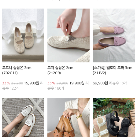
코르니 슬립온 2cm
코지 슬립온 2cm
[소가죽] 멜로디 로퍼 3cm
(702C11)
(212C9)
(211V2)
33%
19,900원
리
33%
19,900원
리
69,900원
리뷰수 : 3개
29,900
29,900
뷰수 : 22개
뷰수 : 80개