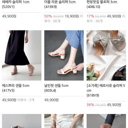
레베카 슬리퍼 1cm
더블 리본 슬리퍼 5cm
펀칭맛집 블로퍼 3cm
(520V1)
(419X9)
(406L10)
49,900원
50%
19,900원
리
17%
49,900원
리
39,900
59,900
뷰수 : 86개
뷰수 : 49개
에스쁘리 샌들 5cm
날씬핏 샌들 5cm
[소가죽] 베르사유 슬리퍼 5
(417V3)
(603L4)
cm
(618V9)
49,900원
리뷰수 : 3개
49,900원
38%
49,900원
79,900