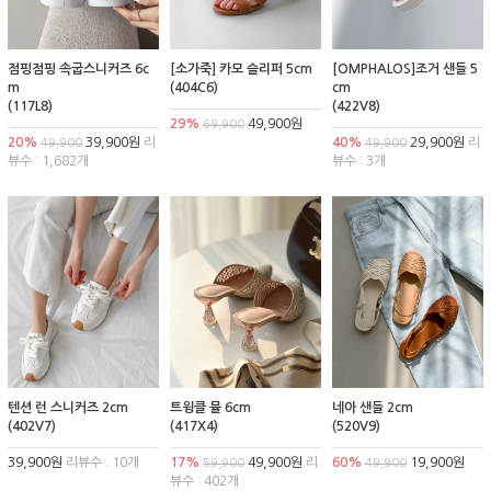
점핑점핑 속굽스니커즈 6c
[소가죽] 카모 슬리퍼 5cm
[OMPHALOS]조거 샌들 5
m
(404C6)
cm
(117L8)
(422V8)
29%
49,900원
69,900
20%
39,900원
리
40%
29,900원
리
49,900
49,900
뷰수 : 1,682개
뷰수 : 3개
텐션 런 스니커즈 2cm
트윙클 뮬 6cm
네아 샌들 2cm
(402V7)
(417X4)
(520V9)
39,900원
리뷰수 : 10개
17%
49,900원
리
60%
19,900원
59,900
49,900
뷰수 : 402개