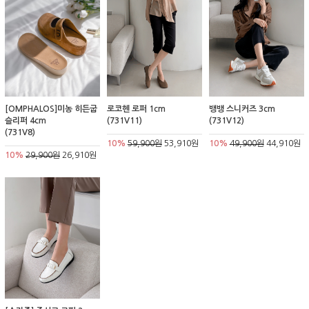
[OMPHALOS]미농 히든굽
로코헨 로퍼 1cm
뱅뱅 스니커즈 3cm
슬리퍼 4cm
(731V11)
(731V12)
(731V8)
10%
59,900원
53,910원
10%
49,900원
44,910원
10%
29,900원
26,910원