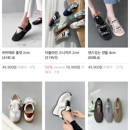
비비에르 플랫 2cm
더블라인 스니커즈 2cm
센스있는 샌들 4cm
(418C4)
(319V3)
(608L4)
49,900원
리뷰수 : 8개
50%
19,900원
리
49,900원
리뷰수 : 23개
39,900
뷰수 : 7개