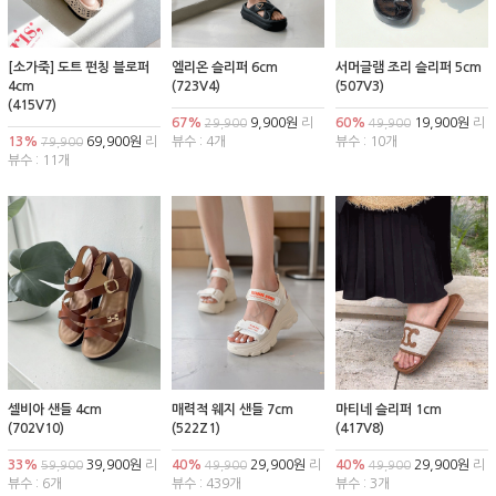
[소가죽] 도트 펀칭 블로퍼
엘리온 슬리퍼 6cm
서머글램 조리 슬리퍼 5cm
4cm
(723V4)
(507V3)
(415V7)
67%
9,900원
리
60%
19,900원
리
29,900
49,900
13%
69,900원
리
뷰수 : 4개
뷰수 : 10개
79,900
뷰수 : 11개
셀비아 샌들 4cm
매력적 웨지 샌들 7cm
마티네 슬리퍼 1cm
(702V10)
(522Z1)
(417V8)
33%
39,900원
리
40%
29,900원
리
40%
29,900원
리
59,900
49,900
49,900
뷰수 : 6개
뷰수 : 439개
뷰수 : 3개