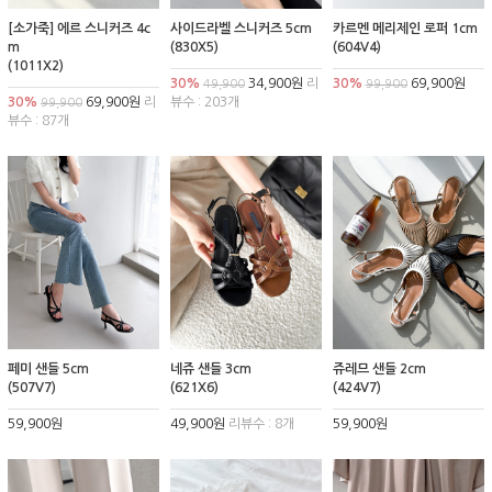
[소가죽] 에르 스니커즈 4c
사이드라벨 스니커즈 5cm
카르멘 메리제인 로퍼 1cm
m
(830X5)
(604V4)
(1011X2)
30%
34,900원
리
30%
69,900원
49,900
99,900
30%
69,900원
리
뷰수 : 203개
99,900
뷰수 : 87개
페미 샌들 5cm
네쥬 샌들 3cm
쥬레므 샌들 2cm
(507V7)
(621X6)
(424V7)
59,900원
49,900원
리뷰수 : 8개
59,900원