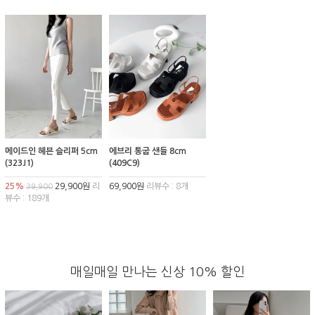
메이드인 헤븐 슬리퍼 5cm
에브리 통굽 샌들 8cm
(323J1)
(409C9)
25%
29,900원
리
69,900원
리뷰수 : 8개
39,900
뷰수 : 189개
매일매일 만나는 신상 10% 할인