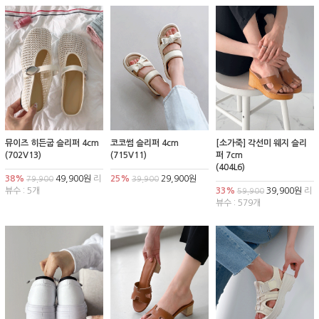
뮤이즈 히든굽 슬리퍼 4cm
코코썸 슬리퍼 4cm
[소가죽] 각선미 웨지 슬리
(702V13)
(715V11)
퍼 7cm
(404L6)
38%
49,900원
리
25%
29,900원
79,900
39,900
뷰수 : 5개
33%
39,900원
리
59,900
뷰수 : 579개