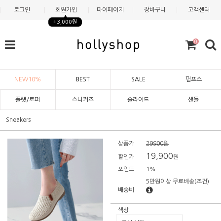
로그인
회원가입
마이페이지
장바구니
고객센터
+3,000원
0
NEW10%
BEST
SALE
펌프스
플랫/로퍼
스니커즈
슬라이드
샌들
Sneakers
상품가
29900원
19,900
할인가
원
포인트
1%
5만원이상 무료배송
(조건)
배송비
색상