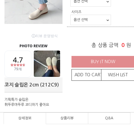
사이즈
총 상품 금액
0
원
BUY IT NOW
ADD TO CART
WISH LIST
코지 슬립온 2cm (212C9)
기획특가 슬립온
휘뚜루마뚜루 코디하기 좋아요
상세정보
상품리뷰
Q&A