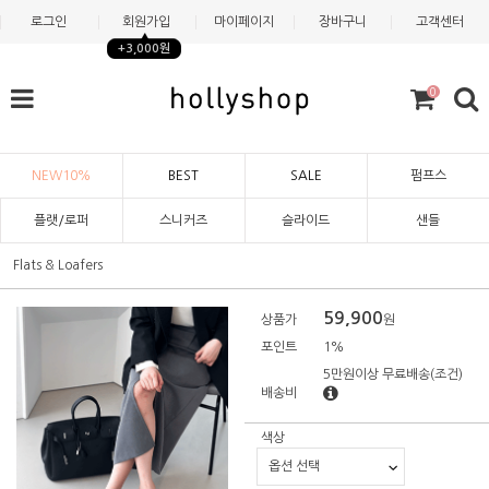
로그인
회원가입
마이페이지
장바구니
고객센터
+3,000원
0
NEW10%
BEST
SALE
펌프스
플랫/로퍼
스니커즈
슬라이드
샌들
Flats & Loafers
59,900
상품가
원
포인트
1%
5만원이상 무료배송
(조건)
배송비
색상