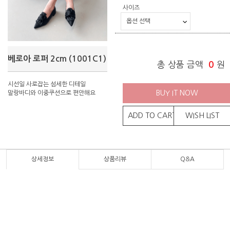
사이즈
베로아 로퍼 2cm (1001C1)
총 상품 금액
0
원
시선일 사로잡는 섬세한 디테일
BUY IT NOW
말랑바디와 이중쿠션으로 편안해요
ADD TO CART
WISH LIST
상세정보
상품리뷰
Q&A