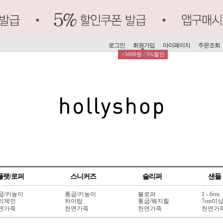
로그인
회원가입
마이페이지
주문조회
+3000원 / 5%할인
플랫/로퍼
스니커즈
슬리퍼
샌들
굽/키높이
통굽/키높이
블로퍼
1 - 6cm
리제인
하이탑
통굽/웨지힐
7cm이
연가죽
천연가죽
천연가죽
천연가