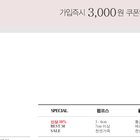
SPECIAL
펌프스
신상 10%
3 - 6cm
통
BEST 50
7cm 이상
메
SALE
천연가죽
천