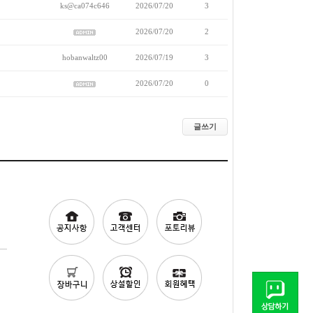
ks@ca074c646
2026/07/20
3
2026/07/20
2
hobanwaltz00
2026/07/19
3
2026/07/20
0
글쓰기