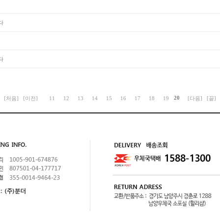
다
다
20
[처음]
[이전]
11
12
13
14
15
16
17
18
19
[다음]
[끝]