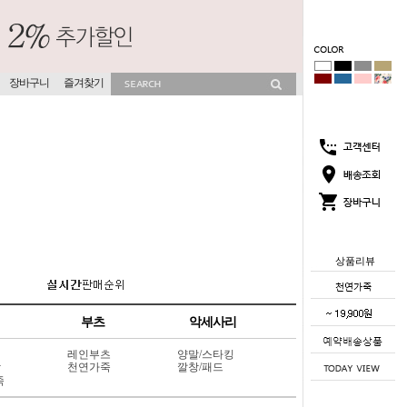
장바구니
즐겨찾기
상품리뷰
부츠
악세사리
레인부츠
양말/스타킹
상
천연가죽
깔창/패드
죽