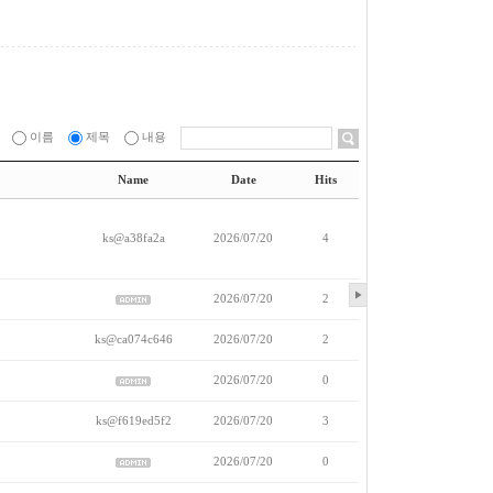
이름
제목
내용
Name
Date
Hits
ks@a38fa2a
2026/07/20
4
2026/07/20
2
ks@ca074c646
2026/07/20
2
2026/07/20
0
ks@f619ed5f2
2026/07/20
3
2026/07/20
0