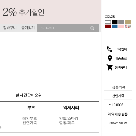
장바구니
즐겨찾기
상품리뷰
부츠
악세사리
레인부츠
양말/스타킹
상
천연가죽
깔창/패드
죽