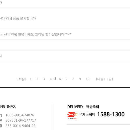
다
17V9)]
상품 문의합니다
 (417V9)]
안녕하세요 고객님 할리샵입니다 *^^*
다
5
[처음]
1
2
3
4
6
7
8
9
10
[다음]
[끝]