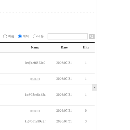
이름
제목
내용
Name
Date
Hits
ks@aef6823a0
2026/07/31
1
2026/07/31
1
ks@95ce8dd5a
2026/07/31
1
2026/07/31
0
ks@5d1e99d2f
2026/07/31
3