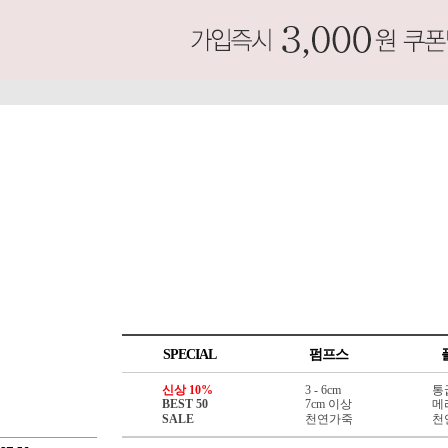
SPECIAL
펌프스
신상 10%
3 - 6cm
통
BEST 50
7cm 이상
메
SALE
천연가죽
천