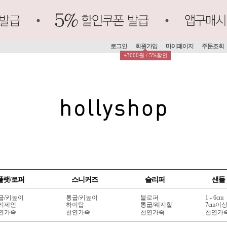
로그인
회원가입
마이페이지
주문조회
+3000원 / 5%할인
플랫/로퍼
스니커즈
슬리퍼
샌들
굽/키높이
통굽/키높이
블로퍼
1 - 6cm
리제인
하이탑
통굽/웨지힐
7cm이
연가죽
천연가죽
천연가죽
천연가