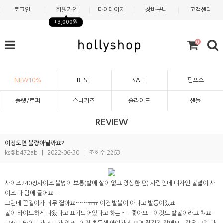
로그인
회원가입
마이페이지
장바구니
고객센터
+3,000원
0
NEW10%
BEST
SALE
펌프스
플랫/로퍼
스니커즈
슬라이드
샌들
REVIEW
이정도면 불량아닐까요?
ks@b472ab
|
2022-06-30
|
조회수 2263
사이즈240정사이즈 볼넓이 보통(발에 살이 없고 앙상한 편) 사람인데 디자인 볼넓이 사
이즈 다 맘에 들어요...
그런데 끈길이가 너무 짧아요~~~ㅠㅠ 이건 발볼이 아니고 발등이겠죠..
볼이 타이트하게 나왔다고 표기되어있다고 하는데.. 좋아요.. 이것도 발볼이라고 쳐요..