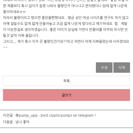
그래도 타이트가 정도가 있죠..이건 초등생 아이가 신으면 잠길것 같애요.. 같은 모델 다
른 제품보다 혹시 길이가 잘못 나와서 불량인거 아니냐고 문의했더니 원래 짧게 나온제
품이라네요ㅠㅠ
차라리 불량이라고 했으면 좋았을뻔했네요.. 평균 성인 여성 사이즈를 연구도 하지 않고
아예 걸칠수도 없게 짧게 만들어놓고 조금 짧게 나온게 맞다라고 얘기하네요. 쩝.. 제발
이 이상한걸로 생각하겠습니다..좋은 이미지 상실해 가면서 반품비를 아까워 하시면 안
될것 같아 리뷰 올립니다.
그리고,,, 제가 혹시 이거 끈 불량인건가요??라고 하면서 어제 리뷰올렸는데 사라졌네요
~~
수정
삭제
목록
글쓰기
이전글 :
@pump_upp - best crypto pumps on telegram !
다음글 :
넘나 좋아