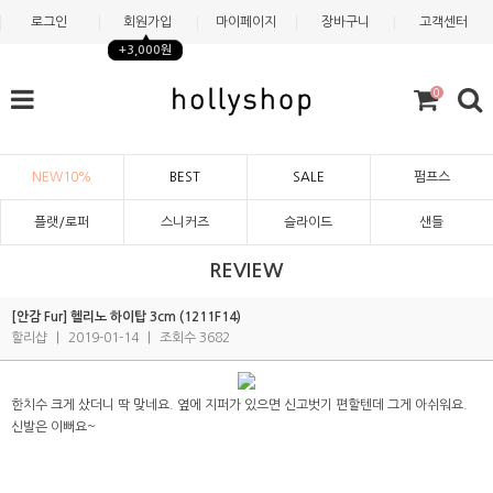
로그인
회원가입
마이페이지
장바구니
고객센터
+3,000원
0
NEW10%
BEST
SALE
펌프스
플랫/로퍼
스니커즈
슬라이드
샌들
REVIEW
[안감 Fur] 헬리노 하이탑 3cm (1211F14)
할리샵
|
2019-01-14
|
조회수 3682
한치수 크게 샀더니 딱 맞네요. 옆에 지퍼가 있으면 신고벗기 편할텐데 그게 아쉬워요.
신발은 이뻐요~