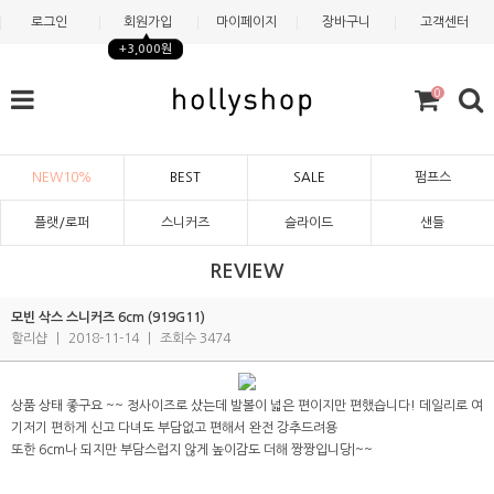
로그인
회원가입
마이페이지
장바구니
고객센터
+3,000원
0
NEW10%
BEST
SALE
펌프스
플랫/로퍼
스니커즈
슬라이드
샌들
REVIEW
모빈 삭스 스니커즈 6cm (919G11)
할리샵
|
2018-11-14
|
조회수 3474
상품 상태 좋구요 ~~ 정사이즈로 샀는데 발볼이 넓은 편이지만 편했습니다! 데일리로 여
기저기 편하게 신고 다녀도 부담없고 편해서 완전 강추드려용
또한 6cm나 되지만 부담스럽지 않게 높이감도 더해 짱짱입니당|~~