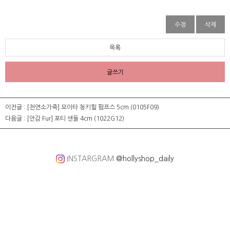
수정
삭제
목록
글쓰기
이전글 :
[천연소가죽] 모이타 청키힐 펌프스 5cm (0105F09)
다음글 :
[안감 Fur] 포티 샌들 4cm (1022G12)
INSTARGRAM
@hollyshop_daily