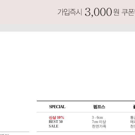
SPECIAL
펌프스
신상 10%
3 - 6cm
통
BEST 50
7cm 이상
메
SALE
천연가죽
천