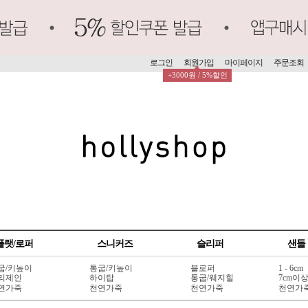
로그인
회원가입
마이페이지
주문조회
+3000원 / 5%할인
플랫/로퍼
스니커즈
슬리퍼
샌들
굽/키높이
통굽/키높이
블로퍼
1 - 6cm
리제인
하이탑
통굽/웨지힐
7cm이
연가죽
천연가죽
천연가죽
천연가