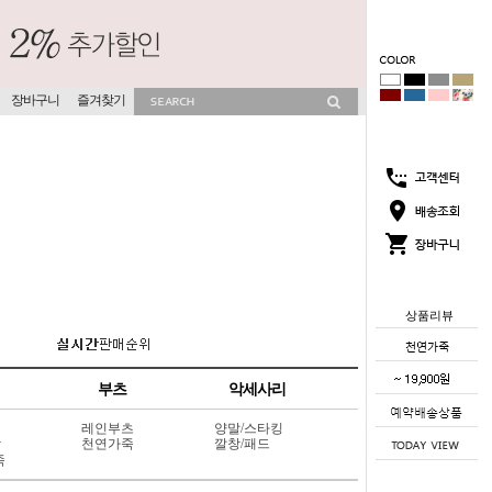
장바구니
즐겨찾기
상품리뷰
부츠
악세사리
레인부츠
양말/스타킹
상
천연가죽
깔창/패드
죽