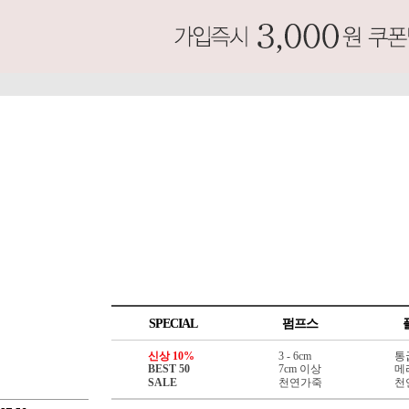
SPECIAL
펌프스
신상 10%
3 - 6cm
통
BEST 50
7cm 이상
메
SALE
천연가죽
천