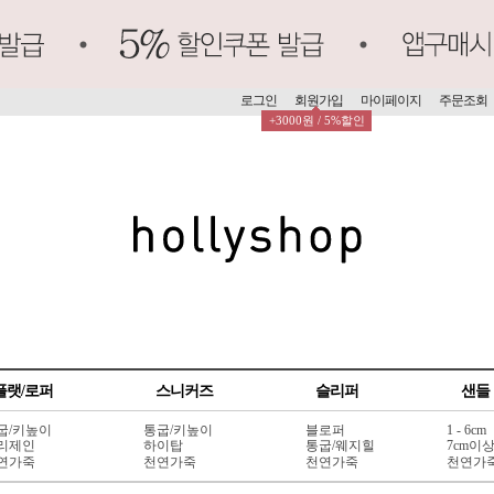
로그인
회원가입
마이페이지
주문조회
+3000원 / 5%할인
플랫/로퍼
스니커즈
슬리퍼
샌들
굽/키높이
통굽/키높이
블로퍼
1 - 6cm
리제인
하이탑
통굽/웨지힐
7cm이
연가죽
천연가죽
천연가죽
천연가