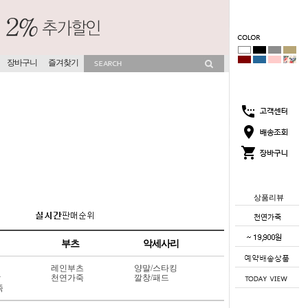
장바구니
즐겨찾기
상품리뷰
부츠
악세사리
레인부츠
양말/스타킹
상
천연가죽
깔창/패드
죽