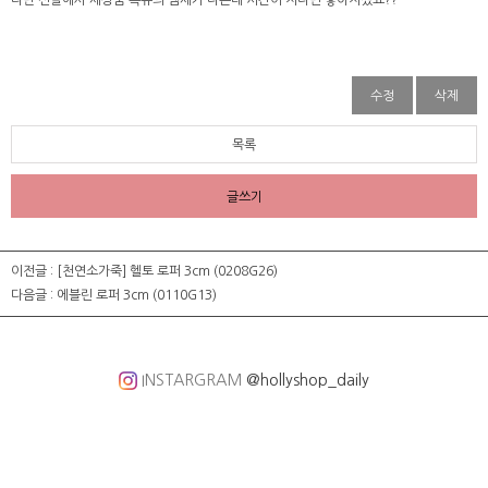
다만 신발에서 새상품 특유의 냄새가 나는데 시간이 지나면 좋아지겠죠??
수정
삭제
목록
글쓰기
이전글 :
[천연소가죽] 헬토 로퍼 3cm (0208G26)
다음글 :
에블린 로퍼 3cm (0110G13)
INSTARGRAM
@hollyshop_daily