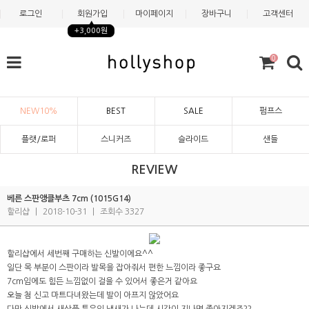
로그인
회원가입
마이페이지
장바구니
고객센터
+3,000원
0
NEW10%
BEST
SALE
펌프스
플랫/로퍼
스니커즈
슬라이드
샌들
REVIEW
베른 스판앵클부츠 7cm (1015G14)
할리샵
|
2018-10-31
|
조회수 3327
할리샵에서 세번째 구매하는 신발이에요^^
일단 목 부분이 스판이라 발목을 잡아줘서 편한 느낌이라 좋구요
7cm임에도 힘든 느낌없이 걸을 수 있어서 좋은거 같아요
오늘 첨 신고 마트다녀왔는데 발이 아프지 않았어요