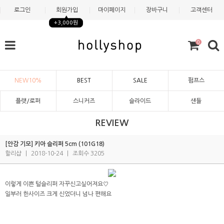
로그인
회원가입
마이페이지
장바구니
고객센터
+3,000원
0
NEW10%
BEST
SALE
펌프스
플랫/로퍼
스니커즈
슬라이드
샌들
REVIEW
[안감 기모] 키아 슬리퍼 5cm (101G18)
할리샵
|
2018-10-24
|
조회수 3205
이렇게 이쁜 털슬리퍼 자꾸신고싶어져요♡
일부러 한사이즈 크게 신었더니 넘나 편해요