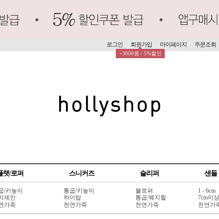
로그인
회원가입
마이페이지
주문조회
+3000원 / 5%할인
플랫/로퍼
스니커즈
슬리퍼
샌들
굽/키높이
통굽/키높이
블로퍼
1 - 6cm
리제인
하이탑
통굽/웨지힐
7cm이
연가죽
천연가죽
천연가죽
천연가