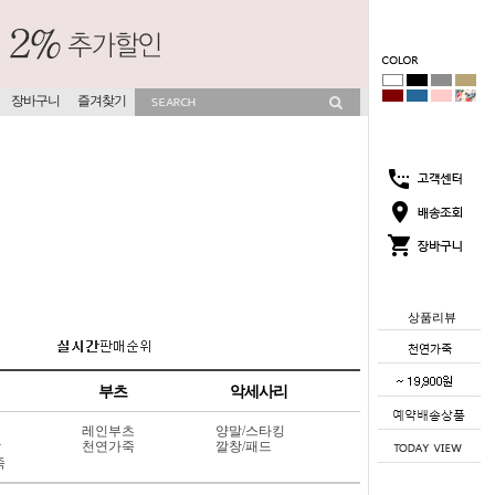
장바구니
즐겨찾기
상품리뷰
부츠
악세사리
레인부츠
양말/스타킹
상
천연가죽
깔창/패드
죽