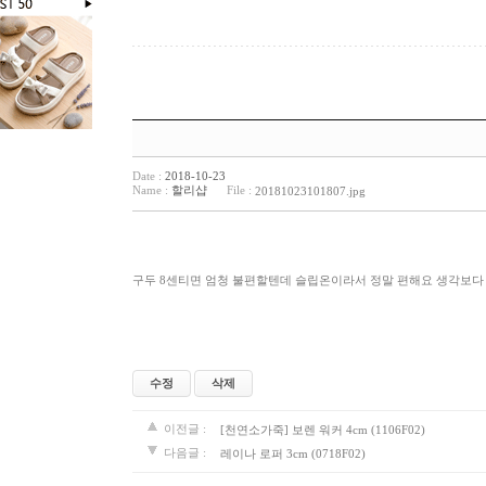
Date :
2018-10-23
Name :
할리샵
File :
20181023101807.jpg
구두 8센티면 엄청 불편할텐데 슬립온이라서 정말 편해요 생각보다 
수정
삭제
이전글 :
[천연소가죽] 보렌 워커 4cm (1106F02)
다음글 :
레이나 로퍼 3cm (0718F02)