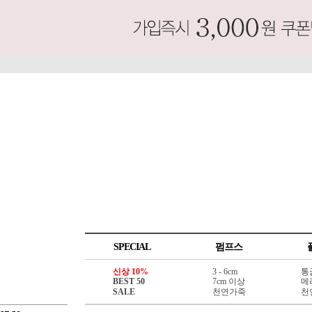
SPECIAL
펌프스
신상 10%
3 - 6cm
통
BEST 50
7cm 이상
메
SALE
천연가죽
천