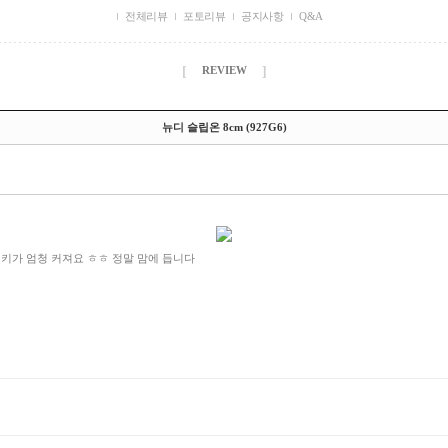
전체리뷰
포토리뷰
공지사항
Q&A
[
]
REVIEW
뉴디 슬립온 8cm (927G6)
키가 엄청 커져요 ㅎㅎ 정말 맘에 듭니다