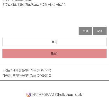
신발은 넘 예쁘고 편해요^^
친구도 이쁘다길래 핑크색으로 선물할 예정이에요^^
수정
삭제
목록
글쓰기
이전글 :
네이젤 슬리퍼 7cm (0607G05)
다음글 :
토피라 슬리퍼 7cm (0409G10)
INSTARGRAM
@hollyshop_daily