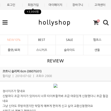
로그인
회원가입
마이페이지
장바구니
고객센터
+3,000원
0
NEW10%
BEST
SALE
펌프스
플랫/로퍼
스니커즈
슬라이드
샌들
REVIEW
코트니 슬리퍼 6cm (0607G01)
할리샵
|
2018-07-02
|
조회수 2808
정사이즈가 맞네요
신발마다 조금 차이가 있어서리 너무 타이트할까봐 조금 여유있게 신청했더니 쪼금 헐겁
네요
그냥 신어도 무방하겠지만 딱맞게 예쁘게 편하게 신고 싶어 교환신청했어요