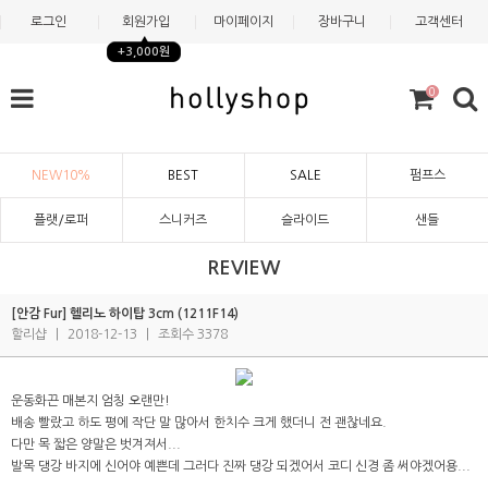
로그인
회원가입
마이페이지
장바구니
고객센터
+3,000원
0
NEW10%
BEST
SALE
펌프스
플랫/로퍼
스니커즈
슬라이드
샌들
REVIEW
[안감 Fur] 헬리노 하이탑 3cm (1211F14)
할리샵
|
2018-12-13
|
조회수 3378
운동화끈 매본지 엄칭 오랜만!
배송 빨랐고 하도 평에 작단 말 많아서 한치수 크게 했더니 전 괜찮네요.
다만 목 짧은 양말은 벗겨져서...
발목 댕강 바지에 신어야 예쁜데 그러다 진짜 댕강 되겠어서 코디 신경 좀 써야겠어용...