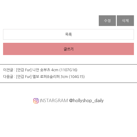
수정
삭제
목록
글쓰기
이전글 :
[안감 Fur] 니안 숏부츠 4cm (1107G16)
다음글 :
[안감 Fur] 멜보 로퍼&슬리퍼 3cm (104G15)
INSTARGRAM
@hollyshop_daily