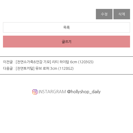
수정
삭제
목록
글쓰기
이전글 :
[천연소가죽&안감 기모] 리티 하이탑 6cm (1203G5)
다음글 :
[천연토끼털] 뮤브 로퍼 3cm (1128G2)
INSTARGRAM
@hollyshop_daily