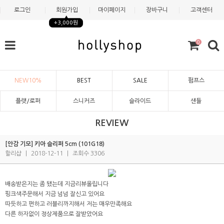
로그인
회원가입
마이페이지
장바구니
고객센터
+3,000원
0
NEW10%
BEST
SALE
펌프스
플랫/로퍼
스니커즈
슬라이드
샌들
REVIEW
[안감 기모] 키아 슬리퍼 5cm (101G18)
할리샵
|
2018-12-11
|
조회수 3306
배송받은지는 좀 됐는데 지금리뷰올립니다
핑크색주문해서 지금 넘넘 잘신고 있어요
따듯하고 편하고 러블리까지해서 저는 매우만족해요
다른 하자없이 정상제품으로 잘받았어요