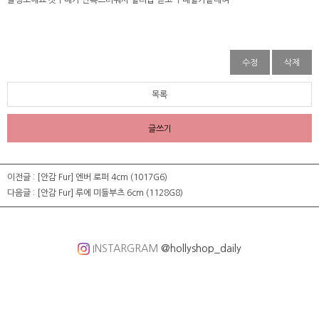
을정도에요 첫구매가 만족스러워서 할리샵 믿고 구매할거같네여
수정
삭제
목록
글쓰기
이전글 :
[안감 Fur] 엔버 로퍼 4cm (1017G6)
다음글 :
[안감 Fur] 루에 미들부츠 6cm (1128G8)
INSTARGRAM
@hollyshop_daily