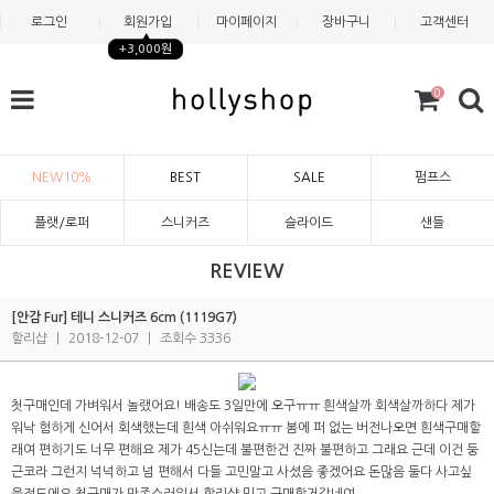
로그인
회원가입
마이페이지
장바구니
고객센터
+3,000원
0
NEW10%
BEST
SALE
펌프스
플랫/로퍼
스니커즈
슬라이드
샌들
REVIEW
[안감 Fur] 테니 스니커즈 6cm (1119G7)
할리샵
|
2018-12-07
|
조회수 3336
첫구매인데 가벼워서 놀랬어요! 배송도 3일만에 오구ㅠㅠ 흰색살까 회색살까하다 제가
워낙 험하게 신어서 회색했는데 흰색 아쉬워요ㅠㅠ 봄에 퍼 없는 버전나오면 흰색구매할
래여 편하기도 너무 편해요 제가 45신는데 불편한건 진짜 불편하고 그래요 근데 이건 둥
근코라 그런지 넉넉하고 넘 편해서 다들 고민말고 사셨음 좋겠어요 돈많음 둘다 사고싶