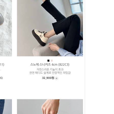
■
■
11)
스노에 스니커즈 4cm (822C3)
즈
자연스러운 키높이 효과
전면 패디드 설계로 안정적인 피팅감
6)
32,900원