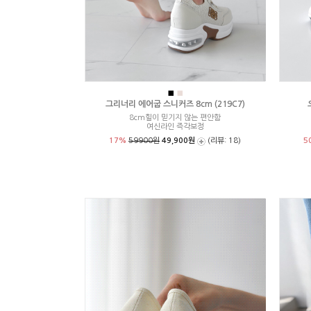
■
■
그리너리 에어굽 스니커즈 8cm (219C7)
8cm힐이 믿기지 않는 편안함
여신라인 즉각보정
17%
59900원
49,900원
(리뷰: 18)
5