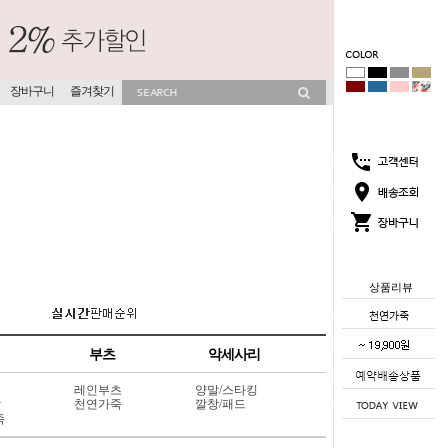
장바구니
즐겨찾기
상품리뷰
부츠
악세사리
레인부츠
양말/스타킹
상
천연가죽
깔창/패드
죽