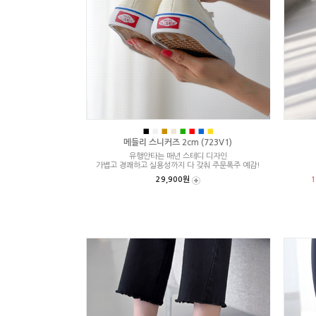
■
■
■
■
■
■
■
■
메들리 스니커즈 2cm (723V1)
유행안타는 매년 스테디 디자인
가볍고 경쾌하고 실용성까지 다 갖춰 주문폭주 예감!
29,900원