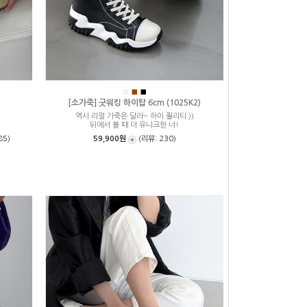
■
■
■
[소가죽] 굿워킹 하이탑 6cm (1025K2)
역시 리얼 가죽은 달라~ 하이 퀄리티:))
뒤에서 볼 때 더 유니크한 너!
85)
59,900원
(리뷰: 230)