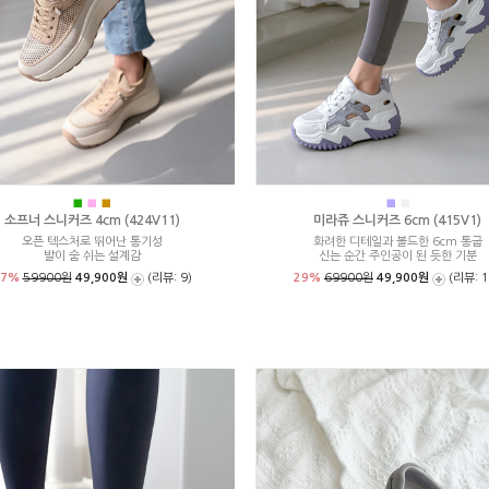
■
■
■
■
■
소프너 스니커즈 4cm (424V11)
미라쥬 스니커즈 6cm (415V1)
오픈 텍스처로 뛰어난 통기성
화려한 디테일과 볼드한 6cm 통굽
발이 숨 쉬는 설계감
신는 순간 주인공이 된 듯한 기분
17%
59900원
49,900원
(리뷰: 9)
29%
69900원
49,900원
(리뷰: 1