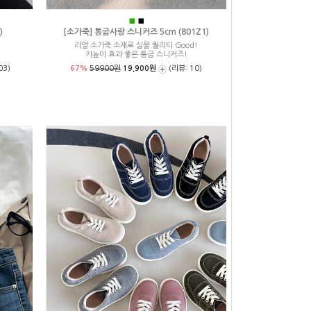
■
■
)
[소가죽] 통굽사랑 스니커즈 5cm (801Z1)
리얼 소가죽 소재로 실물 퀄리티 Good!
키높이 효과 좋은 통굽 스니커즈!
03)
67%
59900원
19,900원
(리뷰: 10)