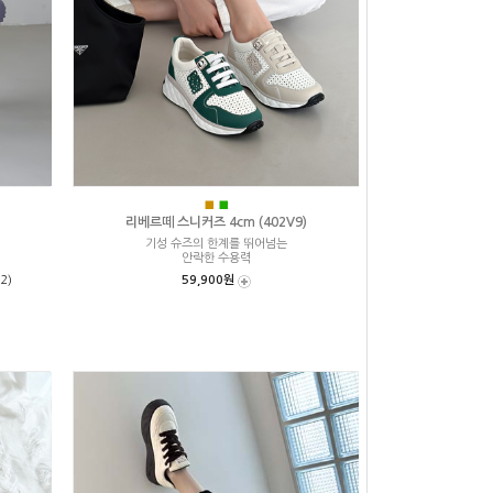
■
■
리베르떼 스니커즈 4cm (402V9)
기성 슈즈의 한계를 뛰어넘는
안락한 수용력
2)
59,900원