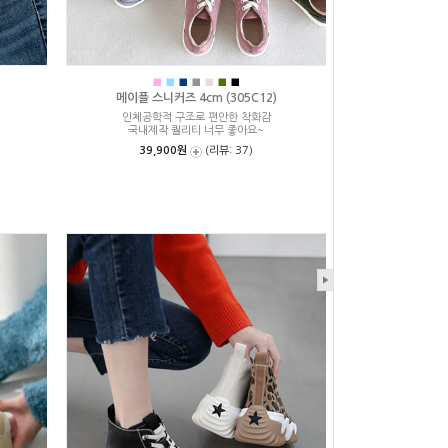
■
■
■
■
■
■
■
메이플 스니커즈 4cm (305C12)
인체공학적 구조로 편안한 착화감
국내제작 퀄리티 너무 좋아요~
39,900원
(리뷰: 37)