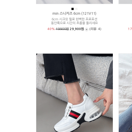
■
■
min 스니커즈 6cm (121V11)
6cm 시크릿 힐로 완벽한 프로포션
동안룩으로 시간의 흐름을 돌리세요
40%
49900원
29,900원
(리뷰: 4)
1