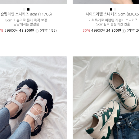
■
■
■
■
슬림라인 스니커즈 8cm (117C6)
사이드라벨 스니커즈 5cm (830X5
8cm 키높이로 몸매 즉각 보정
기획특가로 마련된 가성비 스니커즈
당당해지는 발걸음
5cm힐로 슬림라인 연출
7%
59900원
49,900원
(리뷰: 185)
30%
49900원
34,900원
(리뷰: 2