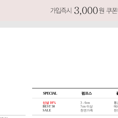
SPECIAL
펌프스
신상 10%
3 - 6cm
통
BEST 50
7cm 이상
메
SALE
천연가죽
천