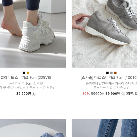
■
■
■
■
■
클라우드 스니커즈 9cm (225V8)
[소가죽] 마르 스니커즈 7cm (1001C
드라마틱한 9cm 실루엣
품위있게 날씬해지는 키높이 스니커
어 쿠셔닝과 고밀도 인솔로 안락한 착화감
부드러운 리얼 소가죽 질감
39,900원
30%
99900원
69,900원
(리뷰: 8