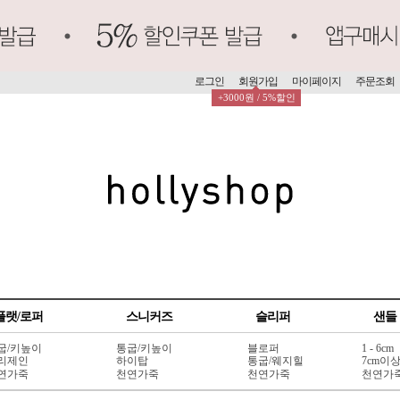
로그인
회원가입
마이페이지
주문조회
+3000원 / 5%할인
플랫/로퍼
스니커즈
슬리퍼
샌들
굽/키높이
통굽/키높이
블로퍼
1 - 6cm
리제인
하이탑
통굽/웨지힐
7cm이
연가죽
천연가죽
천연가죽
천연가