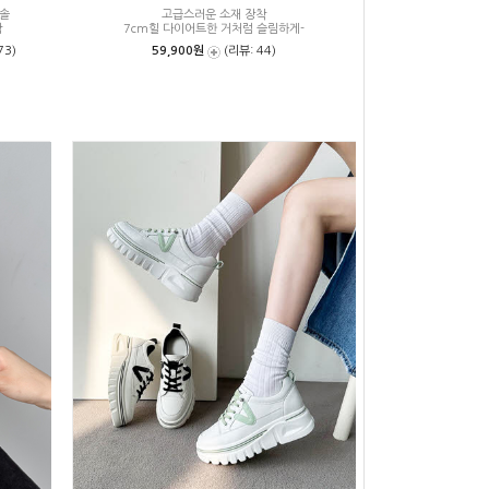
웃솔
고급스러운 소재 장착
감
7cm힐 다이어트한 거처럼 슬림하게-
73)
59,900원
(리뷰: 44)