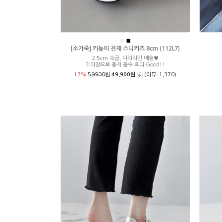
■
■
[소가죽] 키높이 천재 스니커즈 8cm (112L7)
2.5cm 속굽, 다리라인 예술♥
에어창으로 충격 흡수 효과 Good!!
17%
59900원
49,900원
(리뷰: 1,370)