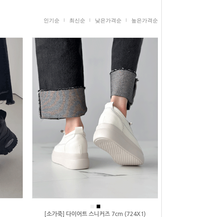
인기순
최신순
낮은가격순
높은가격순
■
■
[소가죽] 다이어트 스니커즈 7cm (724X1)