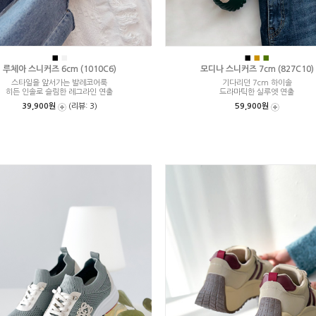
■
■
■
■
■
루체아 스니커즈 6cm (1010C6)
모디나 스니커즈 7cm (827C10)
스타일을 앞서가는 발레코어룩
기다리던 7cm 하이솔
히든 인솔로 슬림한 레그라인 연출
드라마틱한 실루엣 연출
39,900원
(리뷰: 3)
59,900원