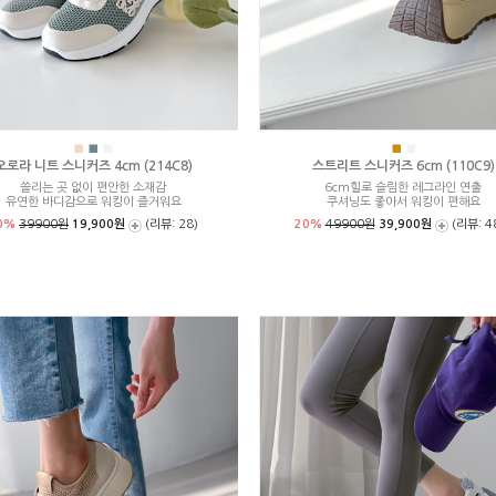
■
■
■
■
■
오로라 니트 스니커즈 4cm (214C8)
스트리트 스니커즈 6cm (110C9)
쓸리는 곳 없이 편안한 소재감
6cm힐로 슬림한 레그라인 연출
유연한 바디감으로 워킹이 즐거워요
쿠셔닝도 좋아서 워킹이 편해요
0%
39900원
19,900원
(리뷰: 28)
20%
49900원
39,900원
(리뷰: 4