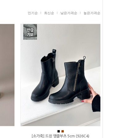
인기순
최신순
낮은가격순
높은가격순
■
■
[소가죽] 드윈 앵클부츠 5cm (926C4)