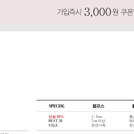
SPECIAL
펌프스
신상 10%
3 - 6cm
통
BEST 50
7cm 이상
메
SALE
천연가죽
천