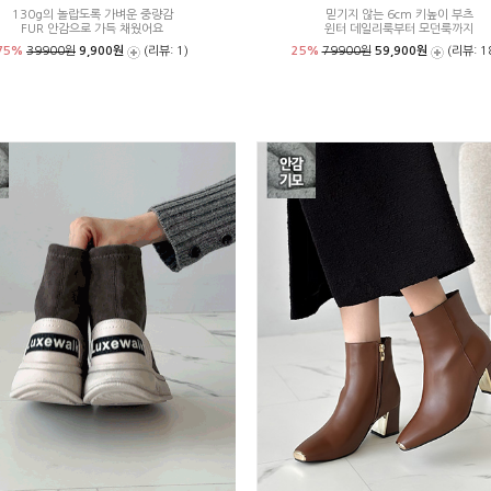
130g의 놀랍도록 가벼운 중량감
믿기지 않는 6cm 키높이 부츠
FUR 안감으로 가득 채웠어요
윈터 데일리룩부터 모던룩까지
75%
39900원
9,900원
(리뷰: 1)
25%
79900원
59,900원
(리뷰: 1