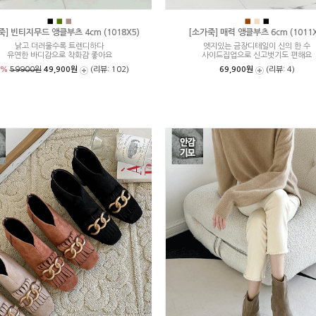
■
■
■
■
■
■
죽] 빈티지무드 앵클부츠 4cm (1018X5)
[소가죽] 매력 앵클부츠 6cm (1011X
낡고 더러울수록 트렌디하다
엣지있는 금장디테일이 신의 한 수
유연한 바디감으로 착화감 좋아요
사이드집업으로 신고벗기도 편해요
7%
59900원
49,900원
(리뷰: 102)
69,900원
(리뷰: 4)