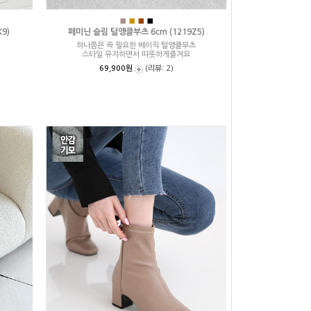
■
■
■
■
9)
페미닌 슬림 털앵클부츠 6cm (1219Z5)
하나쯤은 꼭 필요한 베이직 털앵클부츠
스타일 유지하면서 따뜻하게즐겨요
69,900원
(리뷰: 2)