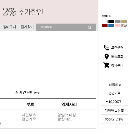
장바구니
즐겨찾기
상품리뷰
부츠
악세사리
레인부츠
양말/스타킹
상
천연가죽
깔창/패드
죽