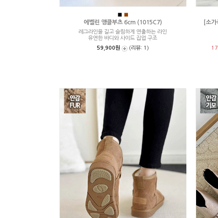
■
■
에벨린 앵클부츠 6cm (1015C7)
[소가
레그라인을 길고 슬림하게 연출하는 라인
유연한 바디와 사이드 집업 구조
59,900원
(리뷰: 1)
1