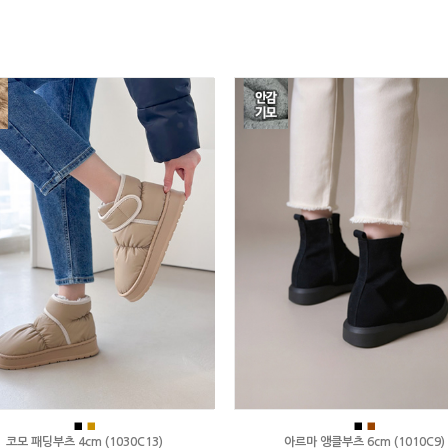
■
■
■
■
코모 패딩부츠 4cm (1030C13)
아르마 앵클부츠 6cm (1010C9)