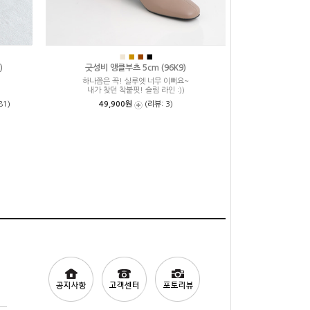
■
■
■
■
)
굿성비 앵클부츠 5cm (96K9)
하나쯤은 꼭! 실루엣 너무 이뻐요~
내가 찾던 착붙핏! 슬림 라인 :))
81)
49,900원
(리뷰: 3)