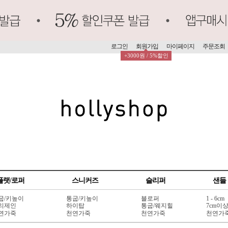
로그인
회원가입
마이페이지
주문조회
+3000원 / 5%할인
플랫/로퍼
스니커즈
슬리퍼
샌들
굽/키높이
통굽/키높이
블로퍼
1 - 6cm
리제인
하이탑
통굽/웨지힐
7cm이
연가죽
천연가죽
천연가죽
천연가