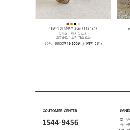
■
■
■
■
데일리 웜 털부츠 2cm (1124Z1)
골
칭찬후기 많은 털부츠!
고무솔로 미끄럼 감소 효과
60%
49900원
19,900원
(리뷰: 264)