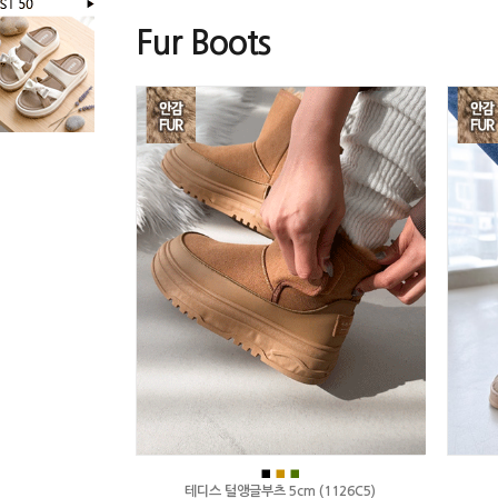
Fur Boots
■
■
■
테디스 털앵글부츠 5cm (1126C5)