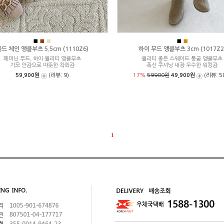
■
■
■
■
■
드 체인 앵클부츠 5.5cm (1110Z6)
하이 무드 앵클부츠 3cm (1017Z2
페미닌 무드, 하이 퀄리티 앵클부츠
퀄리티 좋은 스웨이드 통굽 앵클부츠
기모 안감으로 따뜻한 착화감
폭신 쿠셔닝 내장 우수한 워킹감
59,900원
(리뷰: 9)
17%
59900원
49,900원
(리뷰: 5
1