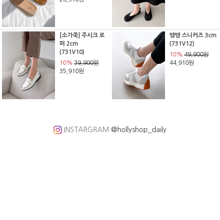
[소가죽] 주시크 로
뱅뱅 스니커즈 3cm
퍼 2cm
(731V12)
(731V10)
10%
49,900원
10%
39,900원
44,910원
35,910원
INSTARGRAM
@hollyshop_daily