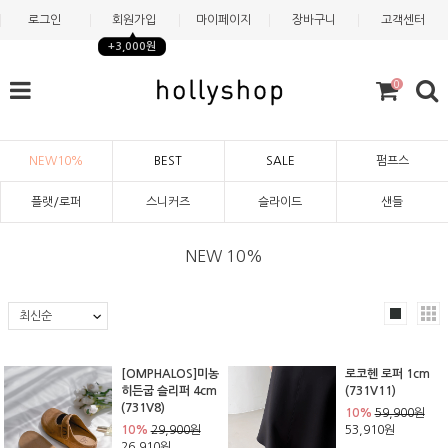
로그인
회원가입
마이페이지
장바구니
고객센터
+3,000원
0
NEW10%
BEST
SALE
펌프스
플랫/로퍼
스니커즈
슬라이드
샌들
NEW 10%
[OMPHALOS]미농
로코헨 로퍼 1cm
히든굽 슬리퍼 4cm
(731V11)
(731V8)
10%
59,900원
10%
29,900원
53,910원
26,910원