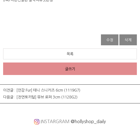
240 다른신발은 살짝여유잇는뎅
수정
삭제
목록
글쓰기
이전글 :
[안감 Fur] 테니 스니커즈 6cm (1119G7)
다음글 :
[천연토끼털] 뮤브 로퍼 3cm (1128G2)
INSTARGRAM
@hollyshop_daily