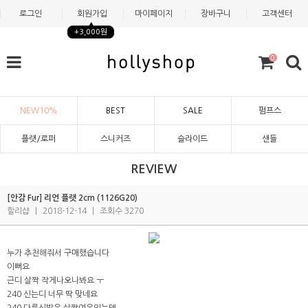
로그인
회원가입
마이페이지
장바구니
고객센터
+3,000원
0
NEW10%
BEST
SALE
펌프스
플랫/로퍼
스니커즈
슬라이드
샌들
REVIEW
[안감 Fur] 리언 플랫 2cm (1126G20)
할리샵
|
2018-12-14
|
조회수 3270
누가 추천해줘서 구매했습니다
이뻐요
근디 살짝 작게나오나봐요 ㅜ
240 신는디 너무 딱 맞네요