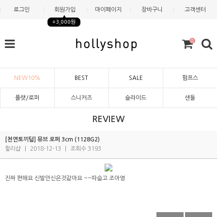
로그인
회원가입
마이페이지
장바구니
고객센터
+3,000원
0
NEW10%
BEST
SALE
펌프스
플랫/로퍼
스니커즈
슬라이드
샌들
REVIEW
[천연토끼털] 뮤브 로퍼 3cm (1128G2)
할리샵
|
2018-12-13
|
조회수 3193
진짜 편해요 신발안신은것같아요 ~~따숩고 조아영